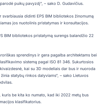
r parodė puikų pavyzdį“, – sako D. Gudavičius.
 svarbiausia didinti EPS BIM bibliotekos žinomumą
giamas jos nuotolinis pristatymas ir konsultacijos.
BIM bibliotekos pristatymą surengs balandžio 22
roriškas sprendinys ir gera pagalba architektams bei
klasifikavimo sistemą pagal ISO 81 346. Sukurtosios
akivaizdesnė, kai su 3D modeliais dar bus ir nuoroda
ra žinia statybų rinkos dalyviams“, – sako Lietuvos
dvilas.
, kuris be kita ko numato, kad iki 2022 metų bus
macijos klasifikatorius.