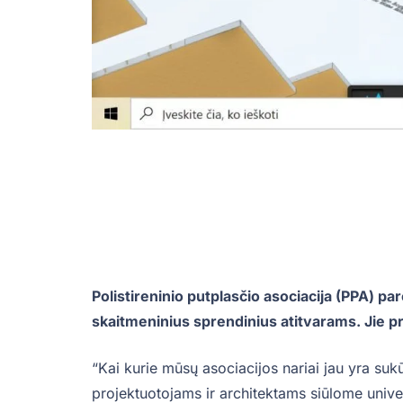
Polistireninio putplasčio asociacija (PPA) pa
skaitmeninius sprendinius atitvarams. Jie pr
“Kai kurie mūsų asociacijos nariai jau yra su
projektuotojams ir architektams siūlome univer