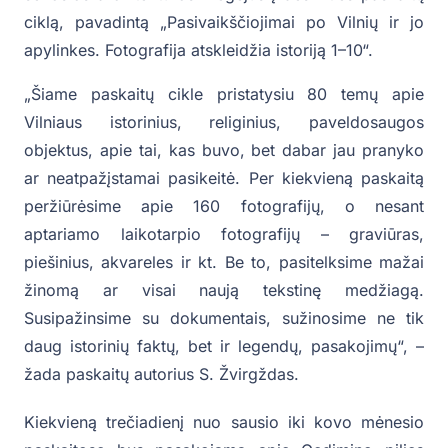
ciklą, pavadintą „Pasivaikščiojimai po Vilnių ir jo
apylinkes. Fotografija atskleidžia istoriją 1–10“.
„Šiame paskaitų cikle pristatysiu 80 temų apie
Vilniaus istorinius, religinius, paveldosaugos
objektus, apie tai, kas buvo, bet dabar jau pranyko
ar neatpažįstamai pasikeitė. Per kiekvieną paskaitą
peržiūrėsime apie 160 fotografijų, o nesant
aptariamo laikotarpio fotografijų – graviūras,
piešinius, akvareles ir kt. Be to, pasitelksime mažai
žinomą ar visai naują tekstinę medžiagą.
Susipažinsime su dokumentais, sužinosime ne tik
daug istorinių faktų, bet ir legendų, pasakojimų“, –
žada paskaitų autorius S. Žvirgždas.
Kiekvieną trečiadienį nuo sausio iki kovo mėnesio