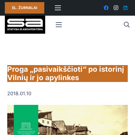
EL. ŽURNALAI
Proga „pasivaikščioti“ po istorinį
Vilnių ir jo apylinkes
2018.01.10