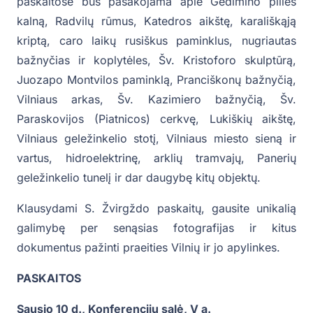
paskaitose bus pasakojama apie Gedimino pilies
kalną, Radvilų rūmus, Katedros aikštę, karališkąją
kriptą, caro laikų rusiškus paminklus, nugriautas
bažnyčias ir koplytėles, Šv. Kristoforo skulptūrą,
Juozapo Montvilos paminklą, Pranciškonų bažnyčią,
Vilniaus arkas, Šv. Kazimiero bažnyčią, Šv.
Paraskovijos (Piatnicos) cerkvę, Lukiškių aikštę,
Vilniaus geležinkelio stotį, Vilniaus miesto sieną ir
vartus, hidroelektrinę, arklių tramvajų, Panerių
geležinkelio tunelį ir dar daugybę kitų objektų.
Klausydami S. Žvirgždo paskaitų, gausite unikalią
galimybę per senąsias fotografijas ir kitus
dokumentus pažinti praeities Vilnių ir jo apylinkes.
PASKAITOS
Sausio 10 d., Konferencijų salė, V a.