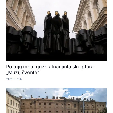
Po trijų metų grįžo atnaujinta skulptūra
„Mūzų šventė“
2021.07.14