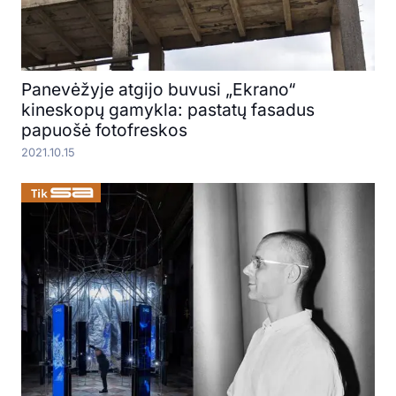
Panevėžyje atgijo buvusi „Ekrano“
kineskopų gamykla: pastatų fasadus
papuošė fotofreskos
2021.10.15