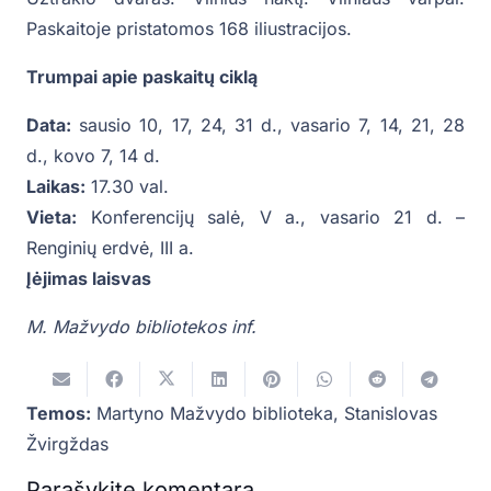
Paskaitoje pristatomos 168 iliustracijos.
Trumpai apie paskaitų ciklą
Data:
sausio 10, 17, 24, 31 d., vasario 7, 14, 21, 28
d., kovo 7, 14 d.
Laikas:
17.30 val.
Vieta:
Konferencijų salė, V a., vasario 21 d. –
Renginių erdvė, III a.
Įėjimas laisvas
M. Mažvydo bibliotekos inf.
Temos:
Martyno Mažvydo biblioteka
,
Stanislovas
Žvirgždas
Parašykite komentarą