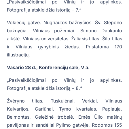
„Pasivaikščiojimai po Vilnių ir jo apylinkes.
Fotografija atskleidžia istoriją – 7.“
Vokiečių gatvė. Nugriautos bažnyčios. Šv. Stepono
bažnyčia. Vilniaus požemiai. Simono Daukanto
aikštė. Vilniaus universitetas. Žaliasis tiltas. Šilo tiltas
ir Vilniaus gynybinis žiedas. Pristatoma 170
iliustracijų.
Vasario 28 d., Konferencijų salė, V a.
„Pasivaikščiojimai po Vilnių ir jo apylinkes.
Fotografija atskleidžia istoriją – 8.“
Žvėryno tiltas. Tuskulėnai. Verkiai. Vilniaus
Kalvarijos. Gariūnai. Tymo kvartalas. Paplauja.
Belmontas. Geležinė trobelė. Emės Ūlio mašinų
paviljonas ir sandėliai Pylimo gatvėje. Rodomos 155