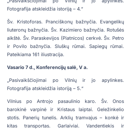
„Pasivaikščiojimai po Vilnių ir jo apylinkes.
Fotografija atskleidžia istoriją – 4.“
Šv. Kristoforas. Pranciškonų bažnyčia. Evangelikų
liuteronų bažnyčia. Šv. Kazimiero bažnyčia. Rotušės
aikštė. Šv. Paraskevijos (Piatnicos) cerkvė. Šv. Petro
ir Povilo bažnyčia. Sluškų rūmai. Sapiegų rūmai.
Pateikiama 161 iliustracija.
Vasario 7 d., Konferencijų salė, V a.
„Pasivaikščiojimai po Vilnių ir jo apylinkes.
Fotografija atskleidžia istoriją – 5.“
Vilnius po Antrojo pasaulinio karo. Šv. Onos
barokinė varpinė ir Kristaus laiptai. Geležinkelio
stotis. Panerių tunelis. Arklių tramvajus – konkė ir
kitas transportas. Garlaiviai. Vandentiekis ir