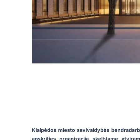
Klaipėdos miesto savivaldybės bendradarbi
apskrities organizacija skelbtame atvira