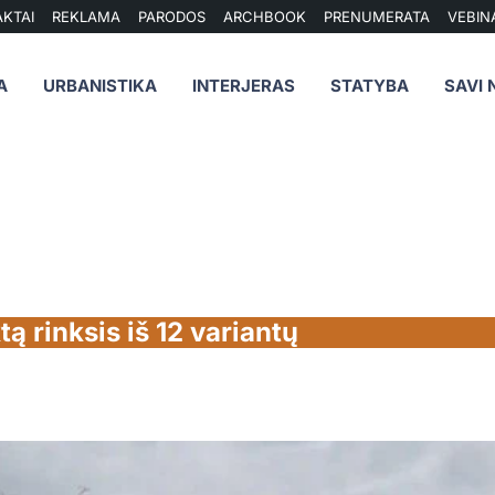
KTAI
REKLAMA
PARODOS
ARCHBOOK
PRENUMERATA
VEBIN
A
URBANISTIKA
INTERJERAS
STATYBA
SAVI 
tą rinksis iš 12 variantų