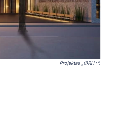
Projektas „(I)RH+“.