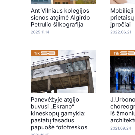
Ant Vilniaus kolegijos
Mobilieji 
sienos atgimė Algirdo
prietais
Petrulio šilkografija
įpročiai
2025.11.14
2022.06.21
Panevėžyje atgijo
J.Urbon
buvusi „Ekrano“
choreogr
kineskopų gamykla:
iš žmoni
pastatų fasadus
architekt
papuošė fotofreskos
2021.09.24