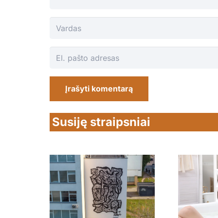
Įrašyti komentarą
Susiję straipsniai