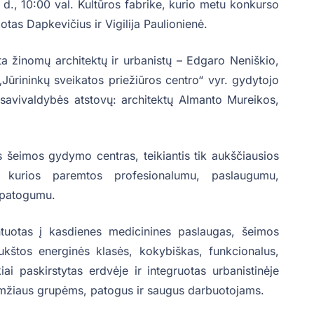
., 10:00 val. Kultūros fabrike, kurio metu konkurso
otas Dapkevičius ir Vigilija Paulionienė.
a žinomų architektų ir urbanistų – Edgaro Neniškio,
ūrininkų sveikatos priežiūros centro“ vyr. gydytojo
savivaldybės atstovų: architektų Almanto Mureikos,
s šeimos gydymo centras, teikiantis tik aukščiausios
, kurios paremtos profesionalumu, paslaugumu,
 patogumu.
entuotas į kasdienes medicinines paslaugas, šeimos
ukštos energinės klasės, kokybiškas, funkcionalus,
ai paskirstytas erdvėje ir integruotas urbanistinėje
 amžiaus grupėms, patogus ir saugus darbuotojams.