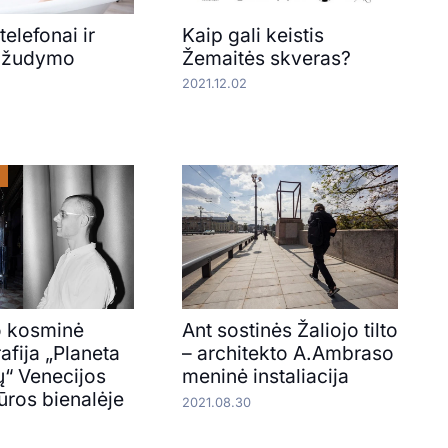
telefonai ir
Kaip gali keistis
ų žudymo
Žemaitės skveras?
2021.12.02
o kosminė
Ant sostinės Žaliojo tilto
afija „Planeta
– architekto A.Ambraso
ų“ Venecijos
meninė instaliacija
ūros bienalėje
2021.08.30