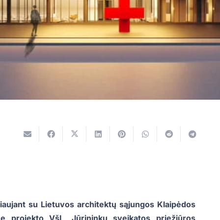
aujant su Lietuvos architektų sąjungos Klaipėdos
me projekto VšĮ „Jūrininkų sveikatos priežiūros