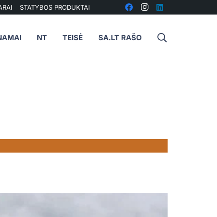
ARAI
STATYBOS PRODUKTAI
NAMAI
NT
TEISĖ
SA.LT RAŠO