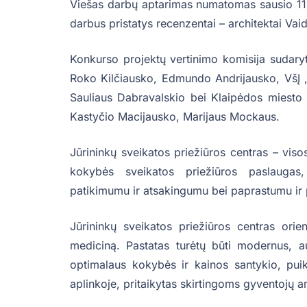
Viešas darbų aptarimas numatomas sausio 11 d
darbus pristatys recenzentai – architektai Vaid
Konkurso projektų vertinimo komisija sudaryt
Roko Kilčiausko, Edmundo Andrijausko, VšĮ „J
Sauliaus Dabravalskio bei Klaipėdos miesto 
Kastyčio Macijausko, Marijaus Mockaus.
Jūrininkų sveikatos priežiūros centras – viso
kokybės sveikatos priežiūros paslaugas
patikimumu ir atsakingumu bei paprastumu ir
Jūrininkų sveikatos priežiūros centras ori
mediciną. Pastatas turėtų būti modernus, a
optimalaus kokybės ir kainos santykio, puiki
aplinkoje, pritaikytas skirtingoms gyventojų