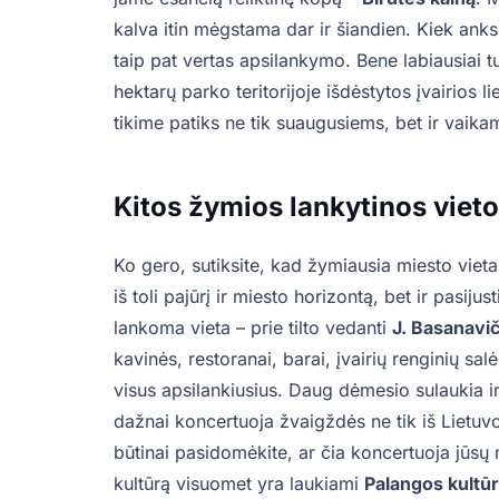
kalva itin mėgstama dar ir šiandien. Kiek an
taip pat vertas apsilankymo. Bene labiausiai t
hektarų parko teritorijoje išdėstytos įvairios 
tikime patiks ne tik suaugusiems, bet ir vaika
Kitos žymios lankytinos viet
Ko gero, sutiksite, kad žymiausia miesto viet
iš toli pajūrį ir miesto horizontą, bet ir pasij
lankoma vieta – prie tilto vedanti
J. Basanavi
kavinės, restoranai, barai, įvairių renginių sa
visus apsilankiusius. Daug dėmesio sulaukia i
dažnai koncertuoja žvaigždės ne tik iš Lietuvos,
būtinai pasidomėkite, ar čia koncertuoja jūsų my
kultūrą visuomet yra laukiami
Palangos kultū