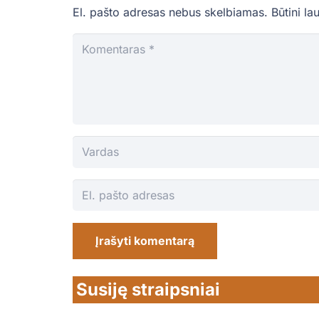
El. pašto adresas nebus skelbiamas.
Būtini la
Įrašyti komentarą
Susiję straipsniai