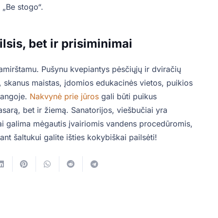
 „Be stogo“.
lsis, bet ir prisiminimai
nepamirštamu. Pušynu kvepiantys pėsčiųjų ir dviračių
, skanus maistas, įdomios edukacinės vietos, puikios
alangoje.
Nakvynė prie jūros
gali būti puikus
asarą, bet ir žiemą. Sanatorijos, viešbučiai yra
ai galima mėgautis įvairiomis vandens procedūromis,
nt šaltukui galite išties kokybiškai pailsėti!