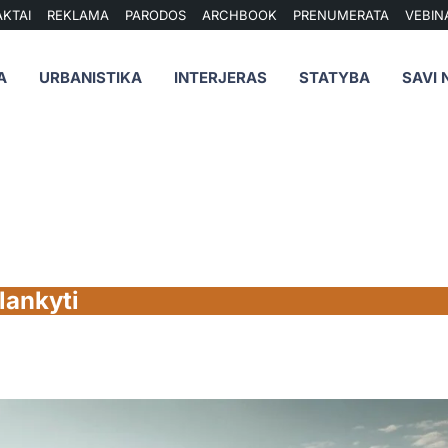
KTAI
REKLAMA
PARODOS
ARCHBOOK
PRENUMERATA
VEBIN
A
URBANISTIKA
INTERJERAS
STATYBA
SAVI 
lankyti