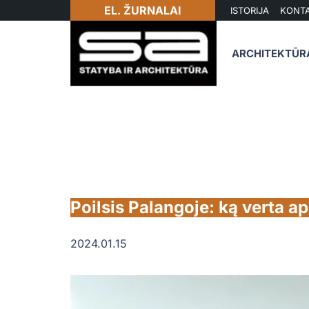
EL. ŽURNALAI
ISTORIJA
KONTA
ARCHITEKTŪR
Poilsis Palangoje: ką verta ap
2024.01.15