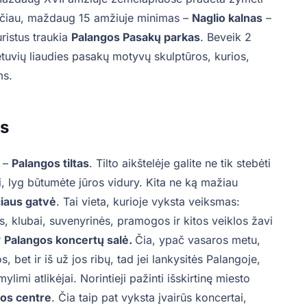
ksčiau, maždaug 15 amžiuje minimas –
Naglio kalnas
–
uristus traukia
Palangos Pasakų parkas
. Beveik 2
lietuvių liaudies pasakų motyvų skulptūros, kurios,
ms.
os
a –
Palangos tiltas
. Tilto aikštelėje galite ne tik stebėti
usti, lyg būtumėte jūros vidury. Kita ne ką mažiau
čiaus gatvė
. Tai vieta, kurioje vyksta veiksmas:
lės, klubai, suvenyrinės, pramogos ir kitos veiklos žavi
r
Palangos koncertų salė.
Čia, ypač vasaros metu,
 bet ir iš už jos ribų, tad jei lankysitės Palangoje,
limi atlikėjai. Norintieji pažinti išskirtinę miesto
ros centre
. Čia taip pat vyksta įvairūs koncertai,