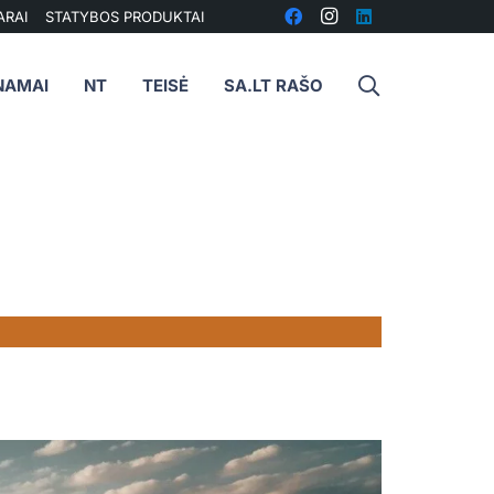
ARAI
STATYBOS PRODUKTAI
NAMAI
NT
TEISĖ
SA.LT RAŠO