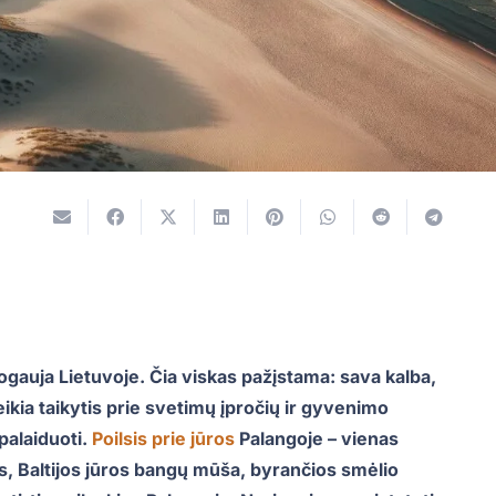
ogauja Lietuvoje. Čia viskas pažįstama: sava kalba,
ikia taikytis prie svetimų įpročių ir gyvenimo
ipalaiduoti.
Poilsis prie jūros
Palangoje – vienas
s, Baltijos jūros bangų mūša, byrančios smėlio