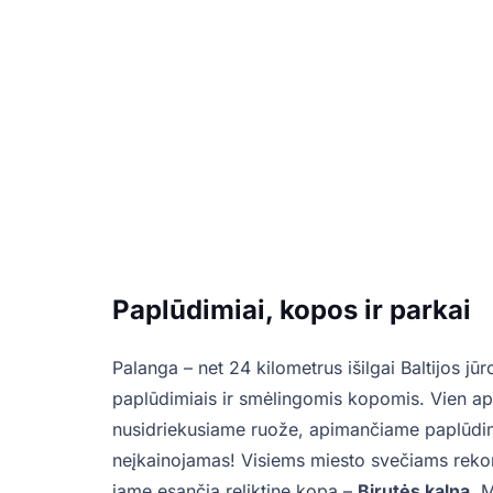
Paplūdimiai, kopos ir parkai
Palanga – net 24 kilometrus išilgai Baltijos jūr
paplūdimiais ir smėlingomis kopomis. Vien 
nusidriekusiame ruože, apimančiame paplūdimį
neįkainojamas! Visiems miesto svečiams rek
jame esančią reliktinę kopą –
Birutės kalną
. 