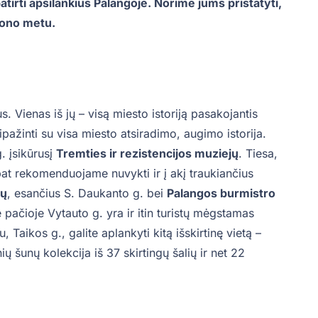
atirti apsilankius Palangoje. Norime jums pristatyti,
ezono metu.
. Vienas iš jų – visą miesto istoriją pasakojantis
pažinti su visa miesto atsiradimo, augimo istorija.
. įsikūrusį
Tremties ir rezistencijos muziejų
. Tiesa,
 pat rekomenduojame nuvykti ir į akį traukiančius
jų
, esančius S. Daukanto g. bei
Palangos burmistro
e pačioje Vytauto g. yra ir itin turistų mėgstamas
au, Taikos g., galite aplankyti kitą išskirtinę vietą –
šunų kolekcija iš 37 skirtingų šalių ir net 22