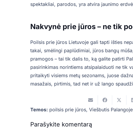
spektakliai, parodos, yra atvira jaunimo erdvė
Nakvynė prie jūros – ne tik poi
Poilsis prie jūros Lietuvoje gali tapti išties 
takai, smėlingi paplūdimiai, jūros bangų mūša
pramogos – tai tik dalis to, ką galite patirti P
pasirinkimas norintiems atsipalaiduoti ne tik v
pritaikyti visiems metų sezonams, juose dažn
masažais, pirtimis, tad net ir už lango spaudžia
Temos:
poilsis prie jūros
,
Viešbutis Palangoje
Parašykite komentarą