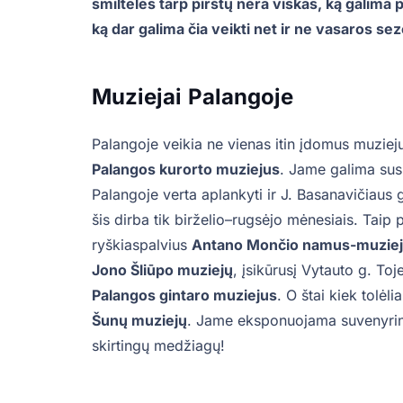
smiltelės tarp pirštų nėra viskas, ką galima p
ką dar galima čia veikti net ir ne vasaros s
Muziejai
Palangoje
Palangoje veikia ne vienas itin įdomus muziejus
Palangos kurorto muziejus
. Jame galima susi
Palangoje verta aplankyti ir J. Basanavičiaus g
šis dirba tik birželio–rugsėjo mėnesiais. Taip
ryškiaspalvius
Antano Mončio namus-muzie
Jono Šliūpo muziejų
, įsikūrusį Vytauto g. Toj
Palangos gintaro muziejus
. O štai kiek tolėli
Šunų muziejų
. Jame eksponuojama suvenyrinių 
skirtingų medžiagų!