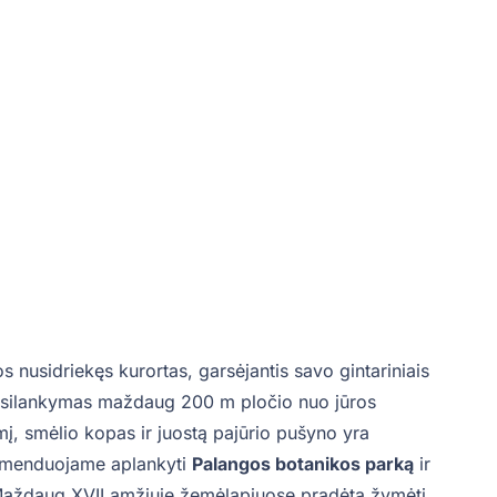
os nusidriekęs kurortas, garsėjantis savo gintariniais
apsilankymas maždaug 200 m pločio nuo jūros
, smėlio kopas ir juostą pajūrio pušyno yra
omenduojame aplankyti
Palangos botanikos parką
ir
Maždaug XVII amžiuje žemėlapiuose pradėta žymėti