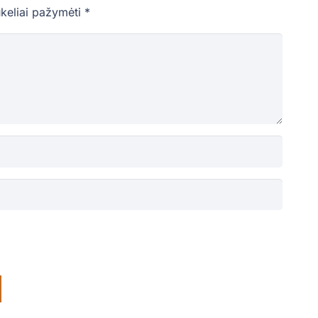
ukeliai pažymėti
*