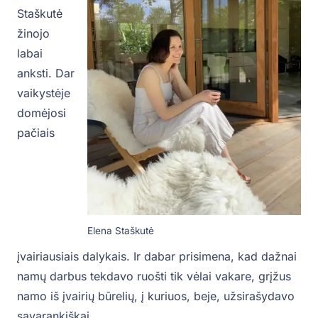
Staškutė
žinojo
labai
anksti. Dar
vaikystėje
domėjosi
pačiais
Elena Staškutė
įvairiausiais dalykais. Ir dabar prisimena, kad dažnai
namų darbus tekdavo ruošti tik vėlai vakare, grįžus
namo iš įvairių būrelių, į kuriuos, beje, užsirašydavo
savarankiškai.