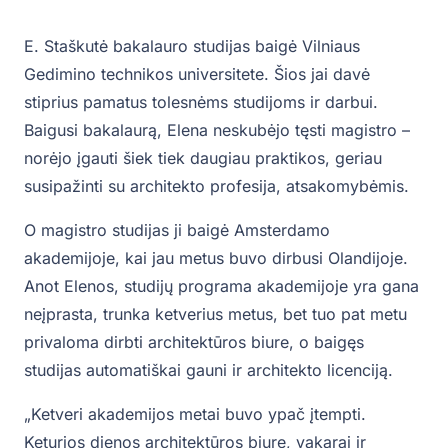
E. Staškutė bakalauro studijas baigė Vilniaus
Gedimino technikos universitete. Šios jai davė
stiprius pamatus tolesnėms studijoms ir darbui.
Baigusi bakalaurą, Elena neskubėjo tęsti magistro –
norėjo įgauti šiek tiek daugiau praktikos, geriau
susipažinti su architekto profesija, atsakomybėmis.
O magistro studijas ji baigė Amsterdamo
akademijoje, kai jau metus buvo dirbusi Olandijoje.
Anot Elenos, studijų programa akademijoje yra gana
neįprasta, trunka ketverius metus, bet tuo pat metu
privaloma dirbti architektūros biure, o baigęs
studijas automatiškai gauni ir architekto licenciją.
„Ketveri akademijos metai buvo ypač įtempti.
Keturios dienos architektūros biure, vakarai ir