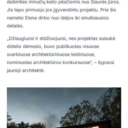
dešimties minučių kelio pėsčiomis nuo Šiaurės jūros.
Jis tapo pirmuoju jos įgyvendintu projektu. Prie šio
namelio Elena dirbo nuo idėjos iki smulkiausios
detalės.
„Džiaugiuosi ir didžiuojuosi, nes projektas sulaukė
didelio dėmesio, buvo publikuotas visuose
svarbiuose architektūriniuose leidiniuose,
nominuotas architektūros konkursuose“, – šypsosi
jaunoji architektė.