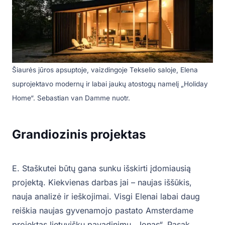
Šiaurės jūros apsuptoje, vaizdingoje Tekselio saloje, Elena
suprojektavo modernų ir labai jaukų atostogų namelį „Holiday
Home“. Sebastian van Damme nuotr.
Grandiozinis projektas
E. Staškutei būtų gana sunku išskirti įdomiausią
projektą. Kiekvienas darbas jai – naujas iššūkis,
nauja analizė ir ieškojimai. Visgi Elenai labai daug
reiškia naujas gyvenamojo pastato Amsterdame
projektas lietuvišku pavadinimu „Jonas“. Pasak