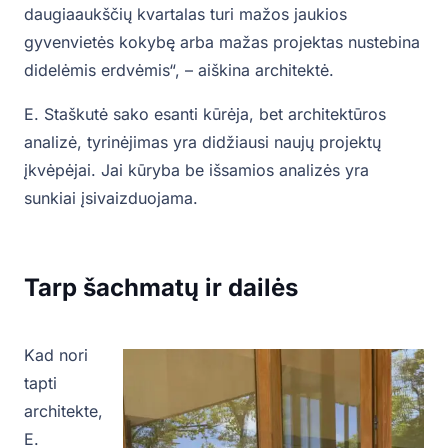
daugiaaukščių kvartalas turi mažos jaukios
gyvenvietės kokybę arba mažas projektas nustebina
didelėmis erdvėmis“, – aiškina architektė.
E. Staškutė sako esanti kūrėja, bet architektūros
analizė, tyrinėjimas yra didžiausi naujų projektų
įkvėpėjai. Jai kūryba be išsamios analizės yra
sunkiai įsivaizduojama.
Tarp šachmatų ir dailės
Kad nori
tapti
architekte,
E.