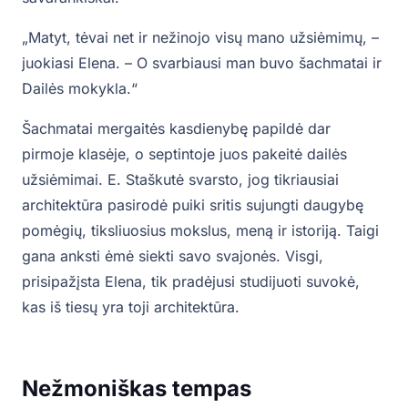
„Matyt, tėvai net ir nežinojo visų mano užsiėmimų, –
juokiasi Elena. – O svarbiausi man buvo šachmatai ir
Dailės mokykla.“
Šachmatai mergaitės kasdienybę papildė dar
pirmoje klasėje, o septintoje juos pakeitė dailės
užsiėmimai. E. Staškutė svarsto, jog tikriausiai
architektūra pasirodė puiki sritis sujungti daugybę
pomėgių, tiksliuosius mokslus, meną ir istoriją. Taigi
gana anksti ėmė siekti savo svajonės. Visgi,
prisipažįsta Elena, tik pradėjusi studijuoti suvokė,
kas iš tiesų yra toji architektūra.
Nežmoniškas tempas