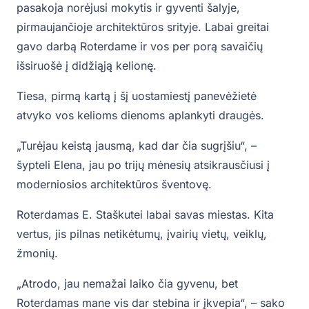
pasakoja norėjusi mokytis ir gyventi šalyje,
pirmaujančioje architektūros srityje. Labai greitai
gavo darbą Roterdame ir vos per porą savaičių
išsiruošė į didžiąją kelionę.
Tiesa, pirmą kartą į šį uostamiestį panevėžietė
atvyko vos kelioms dienoms aplankyti draugės.
„Turėjau keistą jausmą, kad dar čia sugrįšiu“, –
šypteli Elena, jau po trijų mėnesių atsikrausčiusi į
moderniosios architektūros šventovę.
Roterdamas E. Staškutei labai savas miestas. Kita
vertus, jis pilnas netikėtumų, įvairių vietų, veiklų,
žmonių.
„Atrodo, jau nemažai laiko čia gyvenu, bet
Roterdamas mane vis dar stebina ir įkvepia“, – sako