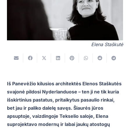
Elena Staškutė
Iš Panevėžio kilusios architektės Elenos Staškutės
svajonė pildosi Nyderlanduose – ten ji ne tik kuria
išskirtinius pastatus, pritaikytus pasaulio rinkai,
bet jau ir paliko dalelę savęs. Šiaurės jūros
apsuptoje, vaizdingoje Tekselio saloje, Elena
suprojektavo modernų ir labai jaukų atostogų