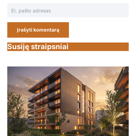
Įrašyti komentarą
Susiję straipsniai