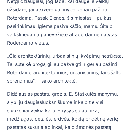
Netgi džiaugiasi, jog tada, kai daugelis veiklų
užsidarė, jai atsivėrė galimybė geriau pažinti
Roterdamą. Pasak Elenos, šis miestas – puikus
pasirinkimas ilgiems pasivaikščiojimams. Šitaip
vaikštinėdama panevėžietė atrado dar nematytas
Roderdamo vietas.
„Čia architektūrinių, urbanistinių įkvėpimų netrūksta.
Tai suteikė progą giliau pažvelgti ir geriau pažinti
Roterdamo architektūrinius, urbanistinius, landšafto
sprendimus“, – sako architektė.
Didžiausias pastatų grožis, E. Staškutės manymu,
slypi jų daugiasluoksniškume ir kaip tie visi
sluoksniai veikia kartu – ryšys su aplinka,
medžiagos, detalės, erdvės, kokią pridėtinę vertę
pastatas sukuria aplinkai, kaip žmonės pastatą