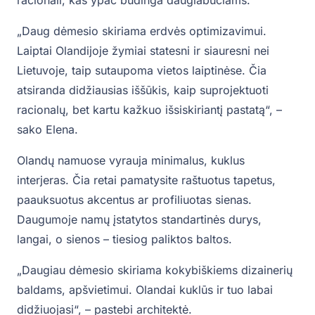
racionali, kas ypač būdinga daugiabučiams.
„Daug dėmesio skiriama erdvės optimizavimui.
Laiptai Olandijoje žymiai statesni ir siauresni nei
Lietuvoje, taip sutaupoma vietos laiptinėse. Čia
atsiranda didžiausias iššūkis, kaip suprojektuoti
racionalų, bet kartu kažkuo išsiskiriantį pastatą“, –
sako Elena.
Olandų namuose vyrauja minimalus, kuklus
interjeras. Čia retai pamatysite raštuotus tapetus,
paauksuotus akcentus ar profiliuotas sienas.
Daugumoje namų įstatytos standartinės durys,
langai, o sienos – tiesiog paliktos baltos.
„Daugiau dėmesio skiriama kokybiškiems dizainerių
baldams, apšvietimui. Olandai kuklūs ir tuo labai
didžiuojasi“, – pastebi architektė.