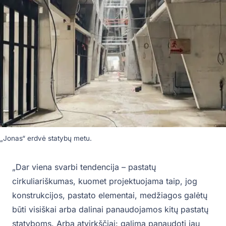
„Jonas“ erdvė statybų metu.
„Dar viena svarbi tendencija – pastatų
cirkuliariškumas, kuomet projektuojama taip, jog
konstrukcijos, pastato elementai, medžiagos galėtų
būti visiškai arba dalinai panaudojamos kitų pastatų
statyboms. Arba atvirkščiai: galima panaudoti jau