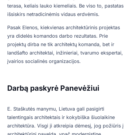
terasa, keliais lauko kiemeliais. Be viso to, pastatas
išsiskirs netradicinėmis vidaus erdvėmis.
Pasak Elenos, kiekvienas architektūrinis projektas
yra didelės komandos darbo rezultatas. Prie
projektų dirba ne tik architektų komanda, bet ir
landšafto architektai, inžinieriai, tvarumo ekspertai,
įvairios socialinės organizacijos.
Darbą paskyrė Panevėžiui
E. Staškutės manymu, Lietuva gali pasigirti
talentingais architektais ir kokybiška šiuolaikine
architektūra. Visgi ji atkreipia dėmesį, jog požiūris į
architektūrinį paveldą, ypač modernistinę