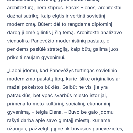
architektūrą, nėra stiprus. Pasak Elenos, architektai
dažnai sutrikę, kaip elgtis ir vertinti sovietinį
modernizmą. Būtent dėl to rengdama diplominį
darbą ji ėmė gilintis į šią temą. Architektė analizavo
vienuolika Panevėžio modernistinių pastatų, o
penkiems pasiūlė strategiją, kaip būtų galima juos
prikelti naujam gyvenimui.
„Labai įdomu, kad Panevėžys turtingas sovietinio
modernizmo pastatų tipų, kurie išlikę originalios ar
mažai pakeistos būklės. Galbūt ne visi jie yra
patrauklūs, bet ypač svarbūs miesto istorijai,
primena to meto kultūrinį, socialinį, ekonominį
gyvenimą, – teigia Elena. – Buvo be galo įdomu
rašyti darbą apie savo gimtąjį miestą, kuriame
užaugau, pažvelgti į jį ne tik buvusios panevėžietės,