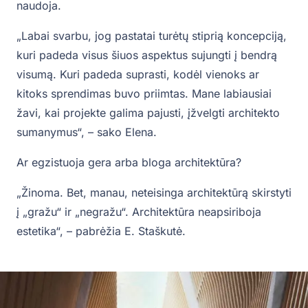
naudoja.
„Labai svarbu, jog pastatai turėtų stiprią koncepciją,
kuri padeda visus šiuos aspektus sujungti į bendrą
visumą. Kuri padeda suprasti, kodėl vienoks ar
kitoks sprendimas buvo priimtas. Mane labiausiai
žavi, kai projekte galima pajusti, įžvelgti architekto
sumanymus“, – sako Elena.
Ar egzistuoja gera arba bloga architektūra?
„Žinoma. Bet, manau, neteisinga architektūrą skirstyti
į „gražu“ ir „negražu“. Architektūra neapsiriboja
estetika“, – pabrėžia E. Staškutė.