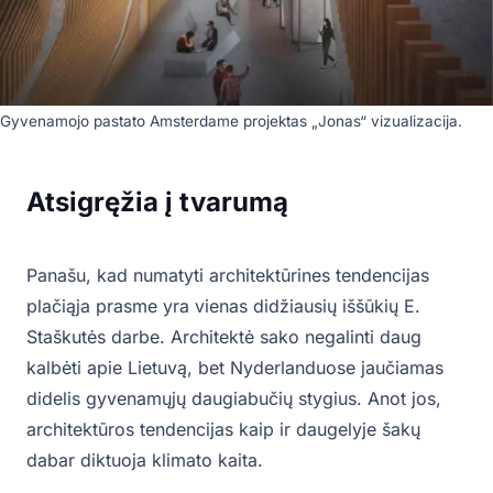
Gyvenamojo pastato Amsterdame projektas „Jonas“ vizualizacija.
Atsigręžia į tvarumą
Panašu, kad numatyti architektūrines tendencijas
plačiąja prasme yra vienas didžiausių iššūkių E.
Staškutės darbe. Architektė sako negalinti daug
kalbėti apie Lietuvą, bet Nyderlanduose jaučiamas
didelis gyvenamųjų daugiabučių stygius. Anot jos,
architektūros tendencijas kaip ir daugelyje šakų
dabar diktuoja klimato kaita.