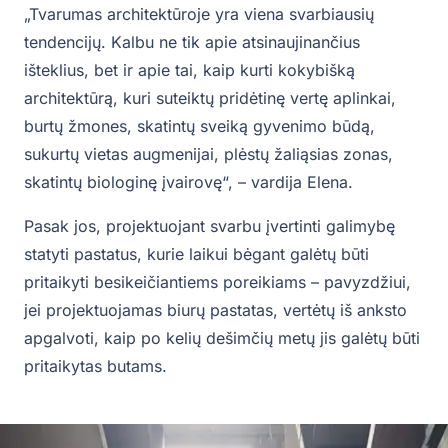
„Tvarumas architektūroje yra viena svarbiausių
tendencijų. Kalbu ne tik apie atsinaujinančius
išteklius, bet ir apie tai, kaip kurti kokybišką
architektūrą, kuri suteiktų pridėtinę vertę aplinkai,
burtų žmones, skatintų sveiką gyvenimo būdą,
sukurtų vietas augmenijai, plėstų žaliąsias zonas,
skatintų biologinę įvairovę“, – vardija Elena.
Pasak jos, projektuojant svarbu įvertinti galimybę
statyti pastatus, kurie laikui bėgant galėtų būti
pritaikyti besikeičiantiems poreikiams – pavyzdžiui,
jei projektuojamas biurų pastatas, vertėtų iš anksto
apgalvoti, kaip po kelių dešimčių metų jis galėtų būti
pritaikytas butams.