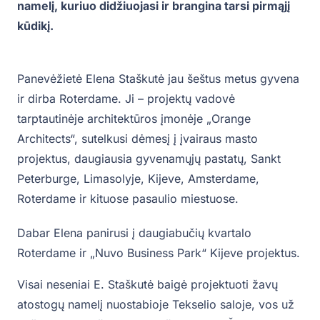
namelį, kuriuo didžiuojasi ir brangina tarsi pirmąjį
kūdikį.
Panevėžietė Elena Staškutė jau šeštus metus gyvena
ir dirba Roterdame. Ji – projektų vadovė
tarptautinėje architektūros įmonėje „Orange
Architects“, sutelkusi dėmesį į įvairaus masto
projektus, daugiausia gyvenamųjų pastatų, Sankt
Peterburge, Limasolyje, Kijeve, Amsterdame,
Roterdame ir kituose pasaulio miestuose.
Dabar Elena panirusi į daugiabučių kvartalo
Roterdame ir „Nuvo Business Park“ Kijeve projektus.
Visai neseniai E. Staškutė baigė projektuoti žavų
atostogų namelį nuostabioje Tekselio saloje, vos už