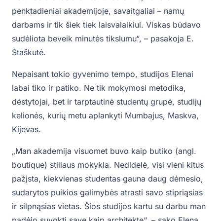
penktadieniai akademijoje, savaitgaliai – namų
darbams ir tik šiek tiek laisvalaikiui. Viskas būdavo
sudėliota beveik minutės tikslumu“, – pasakoja E.
Staškutė.
Nepaisant tokio gyvenimo tempo, studijos Elenai
labai tiko ir patiko. Ne tik mokymosi metodika,
dėstytojai, bet ir tarptautinė studentų grupė, studijų
kelionės, kurių metu aplankyti Mumbajus, Maskva,
Kijevas.
„Man akademija visuomet buvo kaip butiko (angl.
boutique) stiliaus mokykla. Nedidelė, visi vieni kitus
pažįsta, kiekvienas studentas gauna daug dėmesio,
sudarytos puikios galimybės atrasti savo stipriąsias
ir silpnąsias vietas. Šios studijos kartu su darbu man
padėjo suvokti save kaip architektę“, – sako Elena.