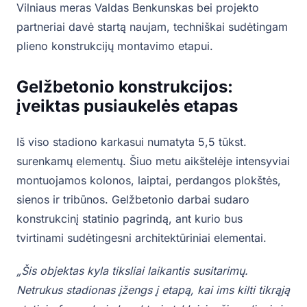
Vilniaus meras Valdas Benkunskas bei projekto
partneriai davė startą naujam, techniškai sudėtingam
plieno konstrukcijų montavimo etapui.
Gelžbetonio konstrukcijos:
įveiktas pusiaukelės etapas
Iš viso stadiono karkasui numatyta 5,5 tūkst.
surenkamų elementų. Šiuo metu aikštelėje intensyviai
montuojamos kolonos, laiptai, perdangos plokštės,
sienos ir tribūnos. Gelžbetonio darbai sudaro
konstrukcinį statinio pagrindą, ant kurio bus
tvirtinami sudėtingesni architektūriniai elementai.
„Šis objektas kyla tiksliai laikantis susitarimų.
Netrukus stadionas įžengs į etapą, kai ims kilti tikrąją