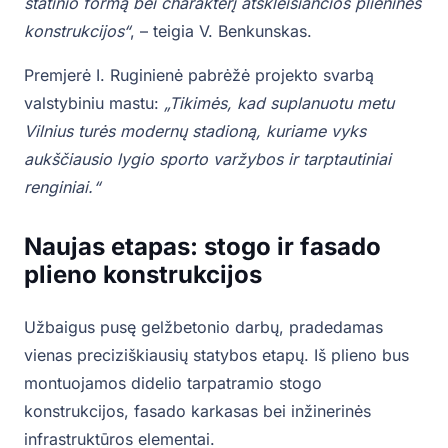
statinio formą bei charakterį atskleisiančios plieninės
konstrukcijos“
, – teigia V. Benkunskas.
Premjerė I. Ruginienė pabrėžė projekto svarbą
valstybiniu mastu:
„Tikimės, kad suplanuotu metu
Vilnius turės modernų stadioną, kuriame vyks
aukščiausio lygio sporto varžybos ir tarptautiniai
renginiai.“
Naujas etapas: stogo ir fasado
plieno konstrukcijos
Užbaigus pusę gelžbetonio darbų, pradedamas
vienas preciziškiausių statybos etapų. Iš plieno bus
montuojamos didelio tarpatramio stogo
konstrukcijos, fasado karkasas bei inžinerinės
infrastruktūros elementai.