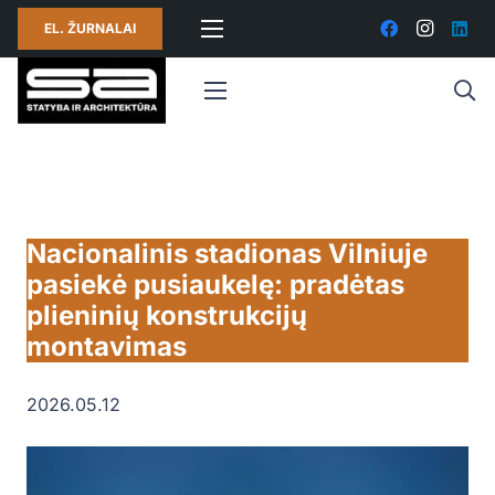
EL. ŽURNALAI
Nacionalinis stadionas Vilniuje
pasiekė pusiaukelę: pradėtas
plieninių konstrukcijų
montavimas
2026.05.12