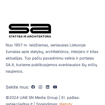
Nuo 1957 m. leidžiamas, seniausias Lietuvoje
žurnalas apie statybų, architektūros, interjero ir kitas
aktualijas. Tuo pačiu pavadinimu veikia ir portalas
SA.lt, kuriame publikuojamos svarbiausios šių sričių
naujienos.
Sekite mus:
©2024 UAB SN Media Group | El. paštas:
redakcija@sa.lt | Sprendimas:
Websty