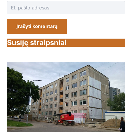
Įrašyti komentarą
Susiję straipsniai