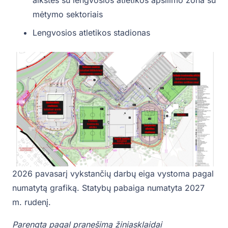
aikštės su lengvosios atletikos apšilimo zona su
mėtymo sektoriais
Lengvosios atletikos stadionas
2026 pavasarį vykstančių darbų eiga vystoma pagal
numatytą grafiką. Statybų pabaiga numatyta 2027
m. rudenį.
Parengta pagal pranešimą žiniasklaidai