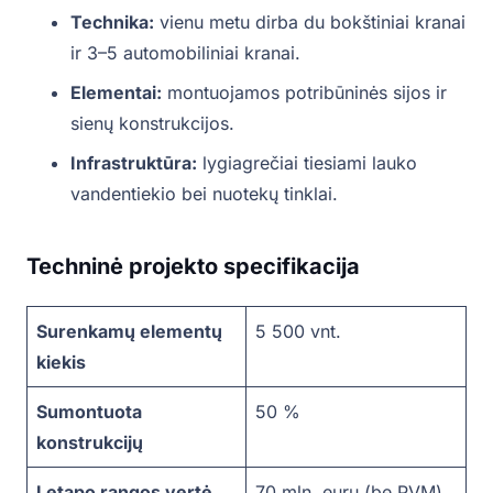
Technika:
vienu metu dirba du bokštiniai kranai
ir 3–5 automobiliniai kranai.
Elementai:
montuojamos potribūninės sijos ir
sienų konstrukcijos.
Infrastruktūra:
lygiagrečiai tiesiami lauko
vandentiekio bei nuotekų tinklai.
Techninė projekto specifikacija
Surenkamų elementų
5 500 vnt.
kiekis
Sumontuota
50 %
konstrukcijų
I etapo rangos vertė
70 mln. eurų (be PVM)