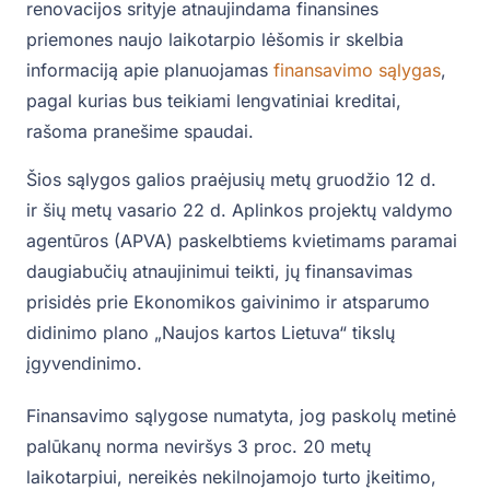
renovacijos srityje atnaujindama finansines
priemones naujo laikotarpio lėšomis ir skelbia
informaciją apie planuojamas
finansavimo sąlygas
,
pagal kurias bus teikiami lengvatiniai kreditai,
rašoma pranešime spaudai.
Šios sąlygos galios praėjusių metų gruodžio 12 d.
ir šių metų vasario 22 d. Aplinkos projektų valdymo
agentūros (APVA) paskelbtiems kvietimams paramai
daugiabučių atnaujinimui teikti, jų finansavimas
prisidės prie Ekonomikos gaivinimo ir atsparumo
didinimo plano „Naujos kartos Lietuva“ tikslų
įgyvendinimo.
Finansavimo sąlygose numatyta, jog paskolų metinė
palūkanų norma neviršys 3 proc. 20 metų
laikotarpiui, nereikės nekilnojamojo turto įkeitimo,