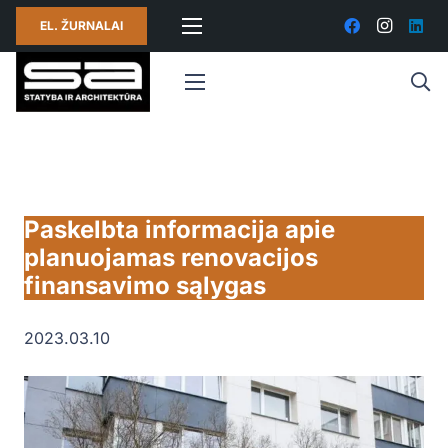
EL. ŽURNALAI
Paskelbta informacija apie
planuojamas renovacijos
finansavimo sąlygas
2023.03.10