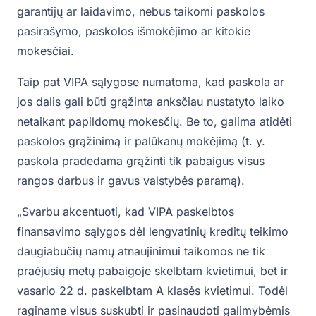
garantijų ar laidavimo, nebus taikomi paskolos
pasirašymo, paskolos išmokėjimo ar kitokie
mokesčiai.
Taip pat VIPA sąlygose numatoma, kad paskola ar
jos dalis gali būti grąžinta anksčiau nustatyto laiko
netaikant papildomų mokesčių. Be to, galima atidėti
paskolos grąžinimą ir palūkanų mokėjimą (t. y.
paskola pradedama grąžinti tik pabaigus visus
rangos darbus ir gavus valstybės paramą).
„Svarbu akcentuoti, kad VIPA paskelbtos
finansavimo sąlygos dėl lengvatinių kreditų teikimo
daugiabučių namų atnaujinimui taikomos ne tik
praėjusių metų pabaigoje skelbtam kvietimui, bet ir
vasario 22 d. paskelbtam A klasės kvietimui. Todėl
raginame visus suskubti ir pasinaudoti galimybėmis