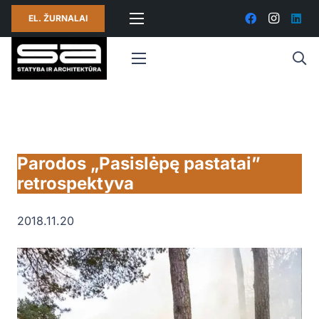
EL. ŽURNALAI
Parodos „Pasislėpę pastatai”
retrospektyva
2018.11.20