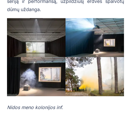
seriją ir performansą, užpildžiusį erdves spalvotų
dūmų uždanga.
Nidos meno kolonijos inf.