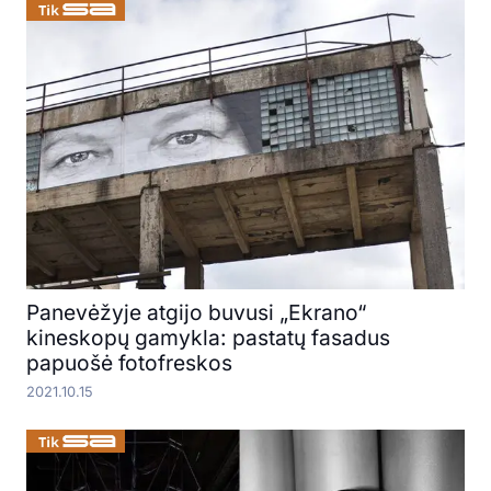
Panevėžyje atgijo buvusi „Ekrano“
kineskopų gamykla: pastatų fasadus
papuošė fotofreskos
2021.10.15