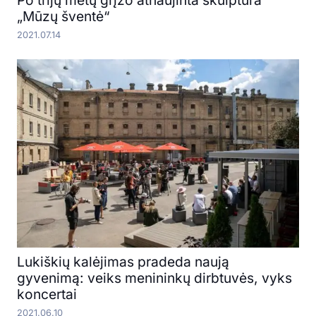
Po trijų metų grįžo atnaujinta skulptūra
„Mūzų šventė“
2021.07.14
Lukiškių kalėjimas pradeda naują
gyvenimą: veiks menininkų dirbtuvės, vyks
koncertai
2021.06.10