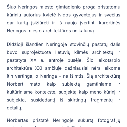
Šiuo Neringos miesto gimtadienio proga pristatomu
kūriniu autorius kvietė Nidos gyventojus ir svečius
dar kartą įsižiūrėti ir iš naujo įvertinti kurortinės
Neringos miesto architektūros unikalumą.
Didžioji šiandien Neringoje stovinčių pastatų dalis
buvo suprojektuota lietuvių kilmės architektų ir
pastatyta XX a. antroje pusėje. Šio laikotarpio
architektūra XXI amžiuje dažniausiai nėra laikoma
itin vertinga, o Neringa – ne išimtis. Šią architektūrą
Norbert mato kaip subjektą gamtiniame ir
kultūriniame kontekste, subjektą kaip meno kūrinį ir
subjektą, susidedantį iš skirtingų fragmentų ir
detalių.
Norbertas pristatė Neringoje sukurtą fotografijų