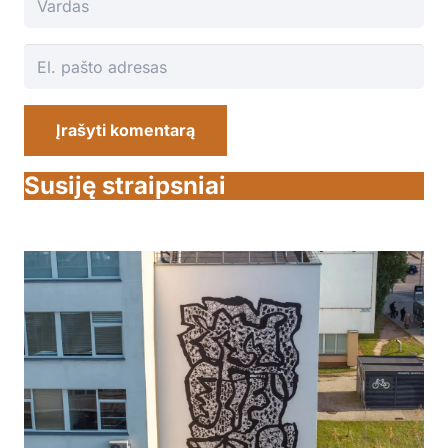
Įrašyti komentarą
Susiję straipsniai