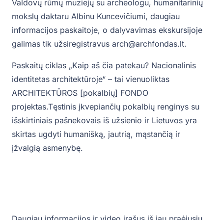
Valdovų rūmų muziejų su archeologu, humanitarinių
mokslų daktaru Albinu Kuncevičiumi, daugiau
informacijos paskaitoje, o dalyvavimas ekskursijoje
galimas tik užsiregistravus arch@archfondas.lt.
Paskaitų ciklas „Kaip aš čia patekau? Nacionalinis
identitetas architektūroje“ – tai vienuoliktas
ARCHITEKTŪROS [pokalbių] FONDO
projektas.Tęstinis įkvepiančių pokalbių renginys su
išskirtiniais pašnekovais iš užsienio ir Lietuvos yra
skirtas ugdyti humanišką, jautrią, mąstančią ir
įžvalgią asmenybę.
Daugiau informacijos ir video įrašus iš jau praėjusių