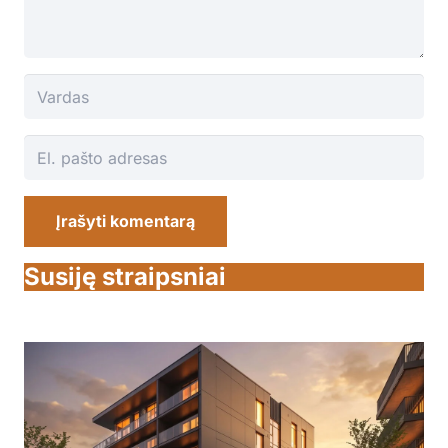
Įrašyti komentarą
Susiję straipsniai