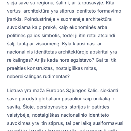
sieja save su regionu, šalimi, ar tarpusavyje. Kita
vertus, architektūra yra stiprus identiteto formavimo
įrankis. Poindustrinėje visuomenėje architektūra
suvokiama kaip prekė, kaip ekonominės arba
politinės galios simbolis, todėl ji itin retai atspindi
šalį, tautą ar visuomenę. Kyla klausimas, ar
nacionalinis identitetas architektūroje apskritai yra
reikalingas? Ar jis kada nors egzistavo? Gal tai tik
praeities konstruktas, nostalgiškas mitas,
nebereikalingas rudimentas?
Lietuva yra maža Europos Sąjungos šalis, siekianti
save parodyti globaliam pasauliui kaip unikalią ir
savitą. Šioje, persipynusios istorijos ir patirties
valstybėje, nostalgiškas nacionalinio identiteto
suvokimas yra itin stiprus, tai per laiką susiformavusi