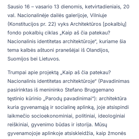
Sausio 16 – vasario 13 dienomis, ketvirtadieniais, 20
val. Nacionalinėje dailės galerijoje, Vilniuje
(Konstitucijos pr. 22) vyks Architektūros [pokalbių]
fondo pokalbių ciklas „Kaip aš čia patekau?
Nacionalinis identitetas architektūroje“, kuriame šia
tema kalbės aštuoni pranešėjai iš Olandijos,
Suomijos bei Lietuvos.
Trumpai apie projektą „Kaip aš čia patekau?
Nacionalinis identitetas architektūroje“ (Pavadinimas
pasirinktas iš menininko Stefano Bruggemano
tęstinio kūrinio „Parodų pavadinimai“): architektūra
kuria gyvenamąją ir socialinę aplinką, joje atsispindi
laikmečio socioekonominiai, politiniai, ideologiniai
reiškiniai, gyvenimo būdas ir istorija. Mūsų
gyvenamojoje aplinkoje atsiskleidžia, kaip žmonės