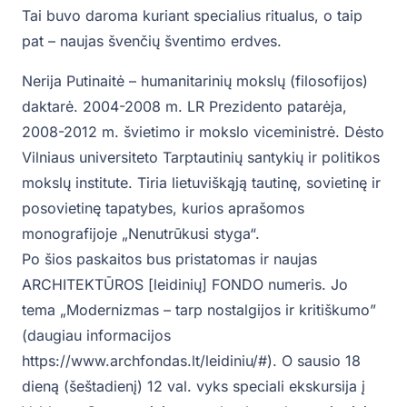
Tai buvo daroma kuriant specialius ritualus, o taip
pat – naujas švenčių šventimo erdves.
Nerija Putinaitė – humanitarinių mokslų (filosofijos)
daktarė. 2004-2008 m. LR Prezidento patarėja,
2008-2012 m. švietimo ir mokslo viceministrė. Dėsto
Vilniaus universiteto Tarptautinių santykių ir politikos
mokslų institute. Tiria lietuviškąją tautinę, sovietinę ir
posovietinę tapatybes, kurios aprašomos
monografijoje „Nenutrūkusi styga“.
Po šios paskaitos bus pristatomas ir naujas
ARCHITEKTŪROS [leidinių] FONDO numeris. Jo
tema „Modernizmas – tarp nostalgijos ir kritiškumo”
(daugiau informacijos
https://www.archfondas.lt/leidiniu/#). O sausio 18
dieną (šeštadienį) 12 val. vyks speciali ekskursija į