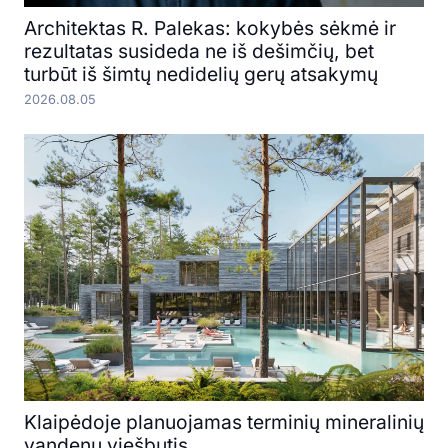
Architektas R. Palekas: kokybės sėkmė ir
rezultatas susideda ne iš dešimčių, bet
turbūt iš šimtų nedidelių gerų atsakymų
2026.08.05
Klaipėdoje planuojamas terminių mineralinių
vandenų viešbutis