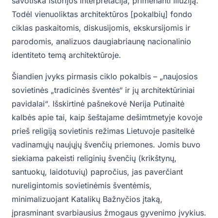
savotiška istorijos interpretacija, primenanti iliuziją.
Todėl vienuoliktas architektūros [pokalbių] fondo
ciklas paskaitomis, diskusijomis, ekskursijomis ir
parodomis, analizuos daugiabriaunę nacionalinio
identiteto temą architektūroje.
Šiandien įvyks pirmasis ciklo pokalbis – „naujosios
sovietinės „tradicinės šventės“ ir jų architektūriniai
pavidalai“. Išskirtinė pašnekovė Nerija Putinaitė
kalbės apie tai, kaip šeštajame dešimtmetyje kovoje
prieš religiją sovietinis režimas Lietuvoje pasitelkė
vadinamųjų naujųjų švenčių priemones. Jomis buvo
siekiama pakeisti religinių švenčių (krikštynų,
santuokų, laidotuvių) papročius, jas paverčiant
nureligintomis sovietinėmis šventėmis,
minimalizuojant Katalikų Bažnyčios įtaką,
įprasminant svarbiausius žmogaus gyvenimo įvykius.