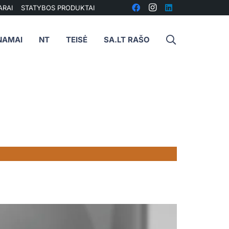
ARAI
STATYBOS PRODUKTAI
NAMAI
NT
TEISĖ
SA.LT RAŠO