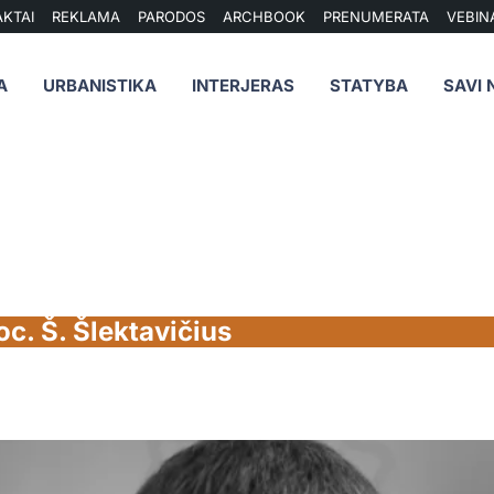
KTAI
REKLAMA
PARODOS
ARCHBOOK
PRENUMERATA
VEBIN
A
URBANISTIKA
INTERJERAS
STATYBA
SAVI 
oc. Š. Šlektavičius