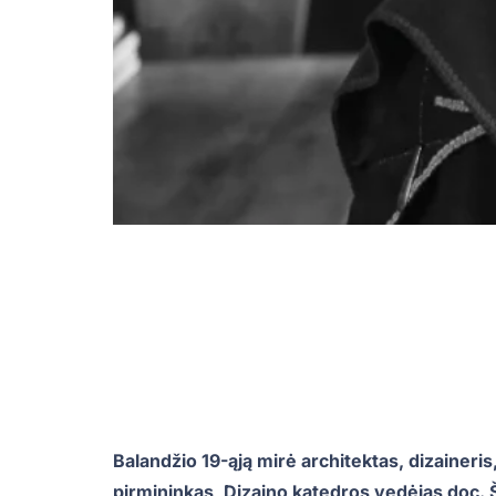
Balandžio 19-ąją mirė architektas, dizaineri
pirmininkas, Dizaino katedros vedėjas doc. Š