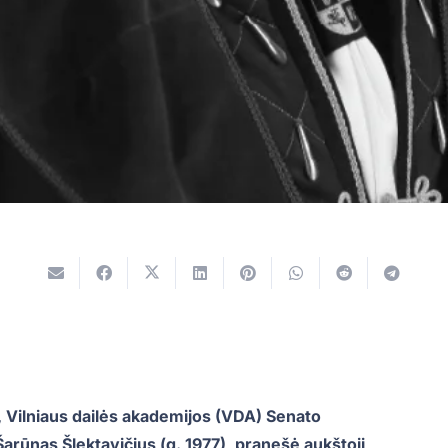
s, Vilniaus dailės akademijos (VDA) Senato
arūnas Šlektavičius (g. 1977), pranešė aukštoji