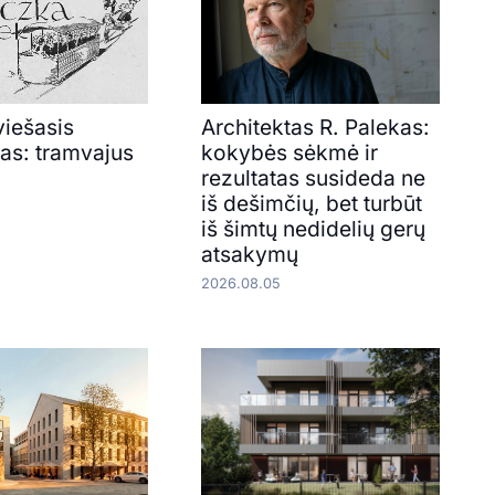
viešasis
Architektas R. Palekas:
tas: tramvajus
kokybės sėkmė ir
rezultatas susideda ne
iš dešimčių, bet turbūt
iš šimtų nedidelių gerų
atsakymų
2026.08.05