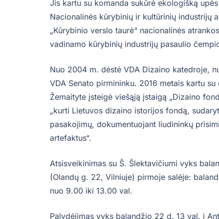
Jis kartu su komanda sukūrė ekologišką upės k
Nacionalinės kūrybinių ir kultūrinių industrij
„Kūrybinio verslo taurė“ nacionalinės atrankos
vadinamo kūrybinių industrijų pasaulio čempi
Nuo 2004 m. dėstė VDA Dizaino katedroje, nu
VDA Senato pirmininku. 2016 metais kartu su di
Žemaityte įsteigė viešąją įstaigą „Dizaino fond
„kurti Lietuvos dizaino istorijos fondą, sudarytą
pasakojimų, dokumentuojant liudininkų prisimi
artefaktus“.
Atsisveikinimas su Š. Šlektavičiumi vyks ba
(Olandų g. 22, Vilniuje) pirmoje salėje: balan
nuo 9.00 iki 13.00 val.
Palydėjimas vyks balandžio 22 d. 13 val. į An