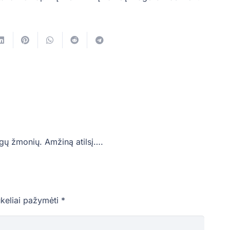
ngų žmonių. Amžiną atilsį….
ukeliai pažymėti
*