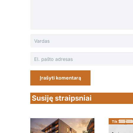
Įrašyti komentarą
Susiję straipsniai