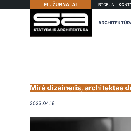
EL. ŽURNALAI
ISTORIJA
KONTA
ARCHITEKTŪR
Mirė dizaineris, architektas d
2023.04.19