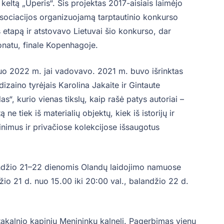
eltą „Uperis“. Šis projektas 2017-aisiais laimėjo
ų asociacijos organizuojamą tarptautinio konkurso
 etapą ir atstovavo Lietuvai šio konkurso, dar
onatu, finale Kopenhagoje.
o 2022 m. jai vadovavo. 2021 m. buvo išrinktas
zaino tyrėjais Karolina Jakaite ir Gintaute
as“, kurio vienas tikslų, kaip rašė patys autoriai –
 ne tiek iš materialių objektų, kiek iš istorijų ir
nimus ir privačiose kolekcijose išsaugotus
landžio 21–22 dienomis Olandų laidojimo namuose
džio 21 d. nuo 15.00 iki 20:00 val., balandžio 22 d.
takalnio kapinių Menininkų kalnelį. Pagerbimas vienu