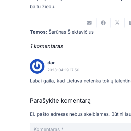
baltu žiedu.
Temos:
Šarūnas Šlektavičius
1
komentaras
.
dar
2023-04-19 17:50
Labai gaila, kad Lietuva netenka tokių talenti
Parašykite komentarą
El. pašto adresas nebus skelbiamas.
Būtini la