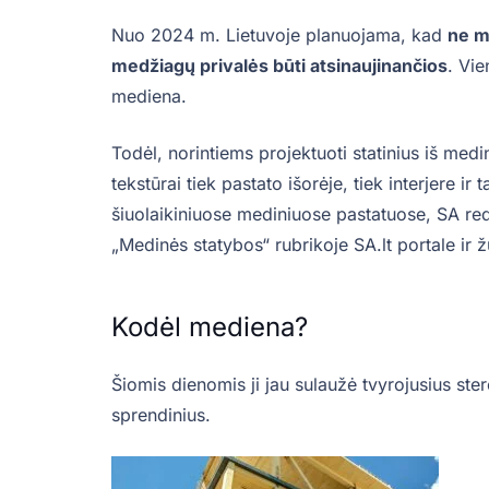
Nuo 2024 m. Lietuvoje planuojama, kad
ne m
medžiagų privalės būti atsinaujinančios
. Vie
mediena.
Todėl, norintiems projektuoti statinius iš med
tekstūrai tiek pastato išorėje, tiek interjere i
šiuolaikiniuose mediniuose pastatuose, SA red
„Medinės statybos“ rubrikoje SA.lt portale ir ž
Kodėl mediena?
Šiomis dienomis ji jau sulaužė tvyrojusius ster
sprendinius.