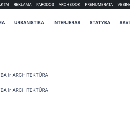
KTAI
REKLAMA
PARODOS
ARCHBOOK
PRENUMERATA
VEBIN
RA
URBANISTIKA
INTERJERAS
STATYBA
SAV
BA ir ARCHITEKTŪRA
BA ir ARCHITEKTŪRA