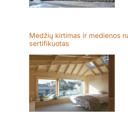
Medžių kirtimas ir medienos na
sertifikuotas