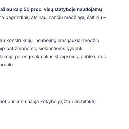
ažiau kaip 50 proc. visų statyboje naudojamų
na pagrindinių atsinaujinančių medžiagų šaltinių –
inių konstrukcijų, neabejingiems jaukiai medžio
r taip pat žmonėms, siekiantiems gyventi
akcija parengė aktualius straipsnius, publikuotus
urnale.
eotipus ir su nauja kokybe grįžta į architektų