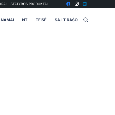
ARAI
STATYBOS PRODUKTAI
I NAMAI
NT
TEISĖ
SA.LT RAŠO