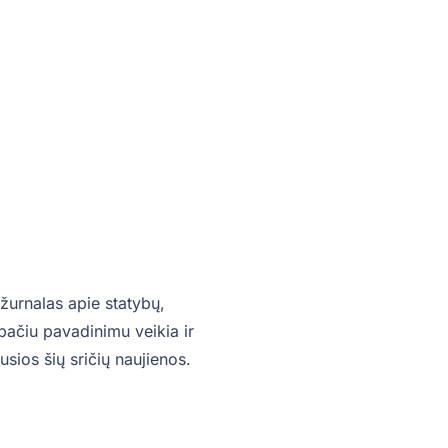
žurnalas apie statybų,
o pačiu pavadinimu veikia ir
sios šių sričių naujienos.