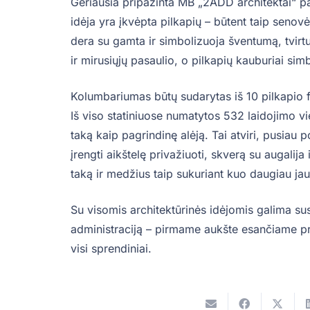
Geriausia pripažinta MB „2ADD architektai“ pa
idėja yra įkvėpta pilkapių – būtent taip senovė
dera su gamta ir simbolizuoja šventumą, tvirt
ir mirusiųjų pasaulio, o pilkapių kauburiai simb
Kolumbariumas būtų sudarytas iš 10 pilkapio f
Iš viso statiniuose numatytos 532 laidojimo vie
taką kaip pagrindinę alėją. Tai atviri, pusiau 
įrengti aikštelę privažiuoti, skverą su augalija
taką ir medžius taip sukuriant kuo daugiau j
Su visomis architektūrinės idėjomis galima su
administraciją – pirmame aukšte esančiame pr
visi sprendiniai.