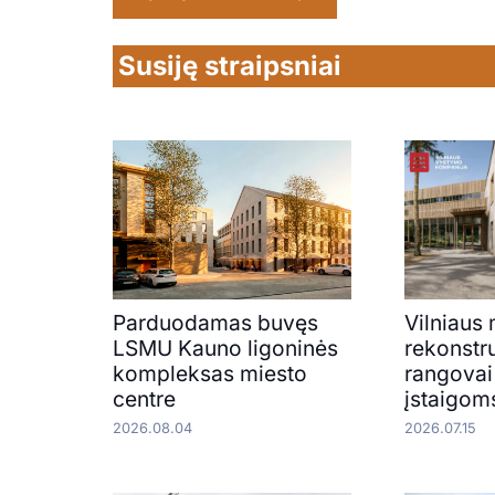
Susiję straipsniai
Parduodamas buvęs
Vilniaus
LSMU Kauno ligoninės
rekonstru
kompleksas miesto
rangovai
centre
įstaigom
2026.08.04
2026.07.15