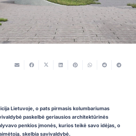
icija Lietuvoje, o pats pirmasis kolumbariumas
vivaldybė paskelbė geriausios architektūrinės
yvavo penkios įmonės, kurios teikė savo idėjas, o
laimėtoją, skelbia savivaldybė.