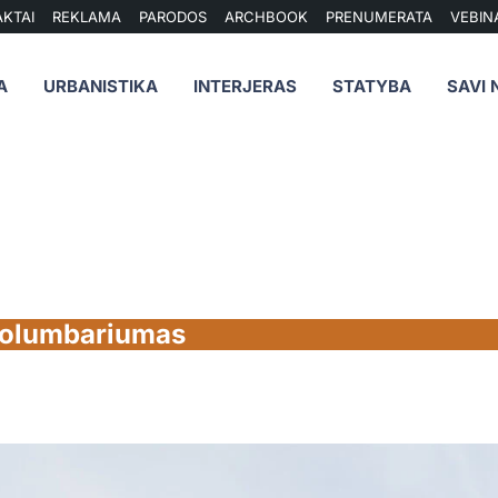
KTAI
REKLAMA
PARODOS
ARCHBOOK
PRENUMERATA
VEBIN
A
URBANISTIKA
INTERJERAS
STATYBA
SAVI 
kolumbariumas