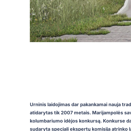
Urninis laidojimas dar pakankamai nauja trad
atidarytas tik 2007 metais. Marijampolės sa
kolumbariumo idėjos konkursą. Konkurse dal
sudaryta speciali ekspertų komisija atrinko 