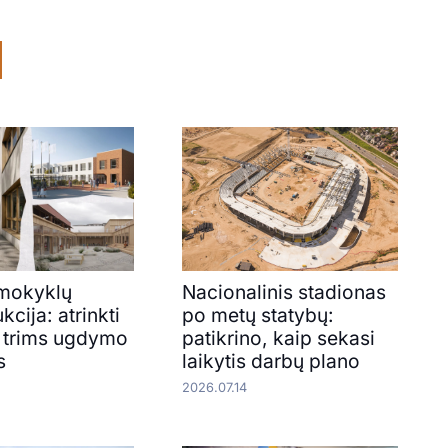
 mokyklų
Nacionalinis stadionas
kcija: atrinkti
po metų statybų:
 trims ugdymo
patikrino, kaip sekasi
s
laikytis darbų plano
2026.07.14