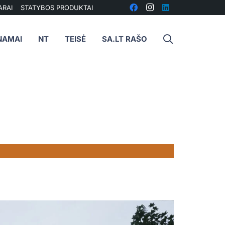
ARAI
STATYBOS PRODUKTAI
NAMAI
NT
TEISĖ
SA.LT RAŠO