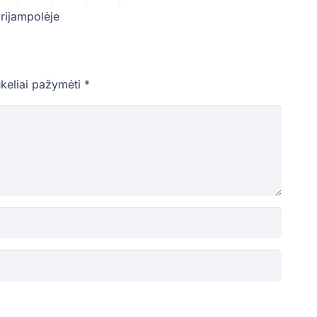
rijampolėje
ukeliai pažymėti
*