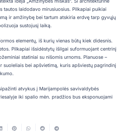
teikta idėja „Amžinybės miškas“. Ši architektūrinė
s tautos laidodavo mirusiuosius. Pilkapiai puikiai
umą ir amžinybę bei tartum atskiria erdvę tarp gyvųjų
olizuoja sustojusį laiką.
ormos elementų, iš kurių vienas būtų kiek didesnis.
tos. Pilkapiai išsidėstytų išilgai suformuojant centrinį
požeminiai statiniai su nišomis urnoms. Planuose –
 ir suoleliais bei apšvietimą, kuris apšviestų pagrindinį
aukumo.
sipažinti atvykus į Marijampolės savivaldybės
iesalyje iki spalio mėn. pradžios bus eksponuojami