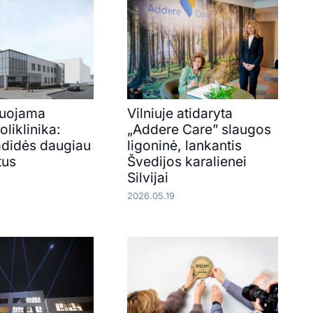
ruojama
Vilniuje atidaryta
oliklinika:
„Addere Care” slaugos
adidės daugiau
ligoninė, lankantis
tus
Švedijos karalienei
Silvijai
2026.05.19