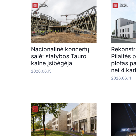
Nacionalinė koncertų
Rekonst
salė: statybos Tauro
Pilaitės p
kalne įsibėgėja
plotas p
nei 4 kar
2026.06.15
2026.06.11