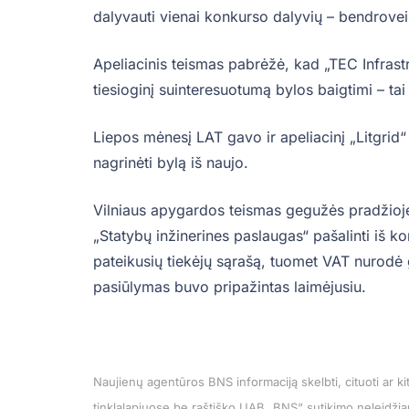
dalyvauti vienai konkurso dalyvių – bendrovei
Apeliacinis teismas pabrėžė, kad „TEC Infrastru
tiesioginį suinteresuotumą bylos baigtimi – ta
Liepos mėnesį LAT gavo ir apeliacinį „Litgrid“
nagrinėti bylą iš naujo.
Vilniaus apygardos teismas gegužės pradžioje
„Statybų inžinerines paslaugas“ pašalinti iš ko
pateikusių tiekėjų sąrašą, tuomet VAT nurodė 
pasiūlymas buvo pripažintas laimėjusiu.
Naujienų agentūros BNS informaciją skelbti, cituoti ar 
tinklalapiuose be raštiško UAB „BNS“ sutikimo neleidži