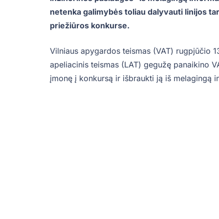
netenka galimybės toliau dalyvauti linijos ta
priežiūros konkurse.
Vilniaus apygardos teismas (VAT) rugpjūčio 1
apeliacinis teismas (LAT) gegužę panaikino VA
įmonę į konkursą ir išbraukti ją iš melagingą i