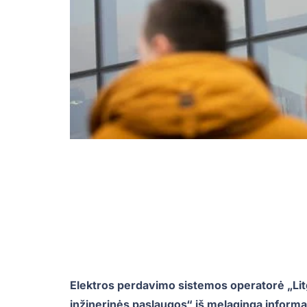
Elektros perdavimo sistemos operatorė „Lit
inžinerinės paslaugos“ iš melagingą informaci