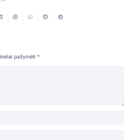
ukeliai pažymėti
*