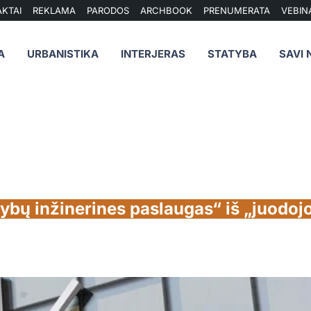
KTAI
REKLAMA
PARODOS
ARCHBOOK
PRENUMERATA
VEBIN
A
URBANISTIKA
INTERJERAS
STATYBA
SAVI 
atybų inžinerines paslaugas“ iš „juodoj