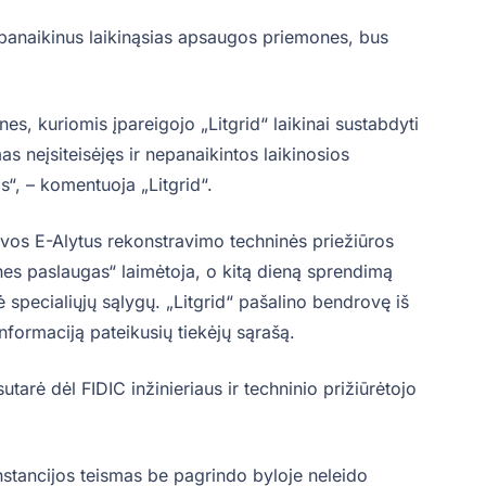
 panaikinus laikinąsias apsaugos priemones, bus
es, kuriomis įpareigojo „Litgrid“ laikinai sustabdyti
s neįsiteisėjęs ir nepanaikintos laikinosios
“, – komentuoja „Litgrid“.
uvos E-Alytus rekonstravimo techninės priežiūros
ines paslaugas“ laimėtoja, o kitą dieną sprendimą
specialiųjų sąlygų. „Litgrid“ pašalino bendrovę iš
nformaciją pateikusių tiekėjų sąrašą.
utarė dėl FIDIC inžinieriaus ir techninio prižiūrėtojo
stancijos teismas be pagrindo byloje neleido