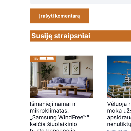
Įrašyti komentarą
Susiję straipsniai
Išmanieji namai ir
Vėluoja 
mikroklimatas.
moka už
„Samsung WindFree™“
apsidraus
keičia šiuolaikinio
nenutikt
būsto koncepciją