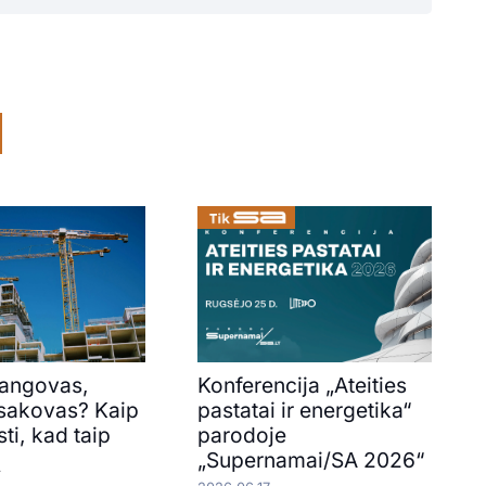
rangovas,
Konferencija „Ateities
sakovas? Kaip
pastatai ir energetika“
ti, kad taip
parodoje
ų
„Supernamai/SA 2026“