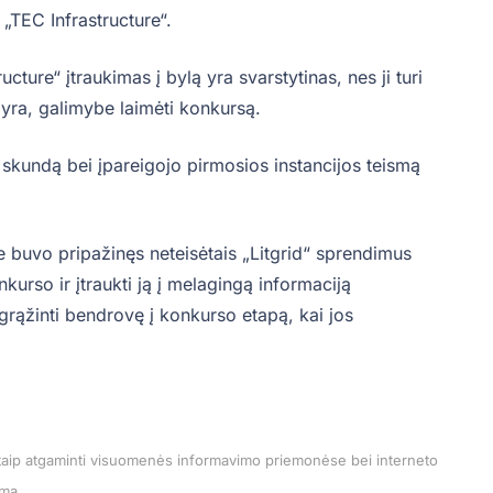
 „TEC Infrastructure“.
cture“ įtraukimas į bylą yra svarstytinas, nes ji turi
i yra, galimybe laimėti konkursą.
 skundą bei įpareigojo pirmosios instancijos teismą
 buvo pripažinęs neteisėtais „Litgrid“ sprendimus
nkurso ir įtraukti ją į melagingą informaciją
grąžinti bendrovę į konkurso etapą, kai jos
kitaip atgaminti visuomenės informavimo priemonėse bei interneto
ama.