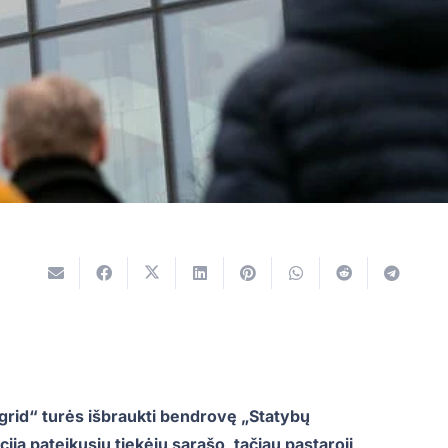
grid“ turės išbraukti bendrovę „Statybų
ją pateikusių tiekėjų sąrašo, tačiau pastaroji