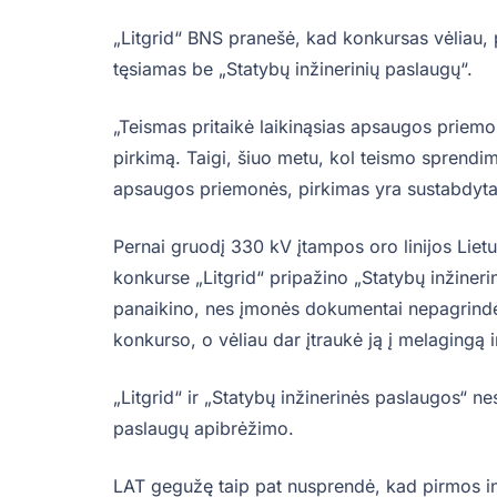
„Litgrid“ BNS pranešė, kad konkursas vėliau,
tęsiamas be „Statybų inžinerinių paslaugų“.
„Teismas pritaikė laikinąsias apsaugos priemon
pirkimą. Taigi, šiuo metu, kol teismo sprendima
apsaugos priemonės, pirkimas yra sustabdytas
Pernai gruodį 330 kV įtampos oro linijos Liet
konkurse „Litgrid“ pripažino „Statybų inžiner
panaikino, nes įmonės dokumentai nepagrindė 
konkurso, o vėliau dar įtraukė ją į melagingą i
„Litgrid“ ir „Statybų inžinerinės paslaugos“ nes
paslaugų apibrėžimo.
LAT gegužę taip pat nusprendė, kad pirmos in