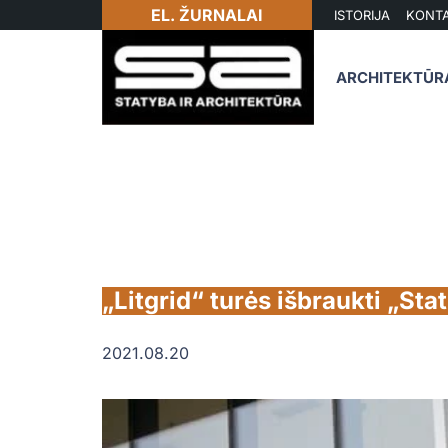
EL. ŽURNALAI
ISTORIJA
KONTA
ARCHITEKTŪR
„Litgrid“ turės išbraukti „St
2021.08.20