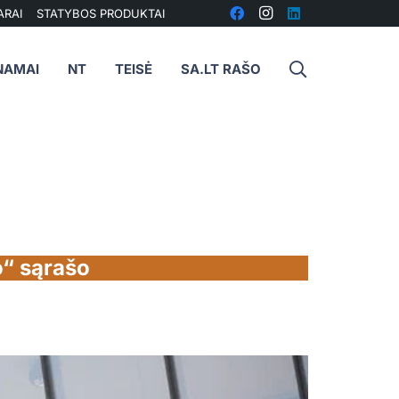
ARAI
STATYBOS PRODUKTAI
NAMAI
NT
TEISĖ
SA.LT RAŠO
o“ sąrašo