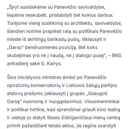
„Šįryt susisiekėme su Panevėžio savivaldybe,
liepėme neskubėti, pristabdyti bet kokius darbus.
Turėjome vieną susitikimą su architektu, savivaldybe,
šiandien norime praplėsti ratą su politikais Panevėžio
mieste iš skirtingų barikadų pusių, išklausyti ir
„Garso“ bendruomenės poziciją. Bet koks
skubėjimas yra ne į naudą, ne į dialogo pusę“, – BNS
antradienį sakė S. Kairys.
Šios iniciatyvos ministras ėmėsi po Panevėžio
opozicinių konservatorių ir Lietuvos žaliųjų partijos
atstovų prašymo įsiklausyti į grupės „Išsaugoti
Garsą“ nuomonę ir nuogąstavimus. Visuomenininkai
ir politikai tvirtina, kad sprendimai griauti kino teatrą
ir vietoje jo statyti Stasio Eidrigevičiaus menų centrą
priimti pažeidžiant teisės aktus, jie ragina svarstyti