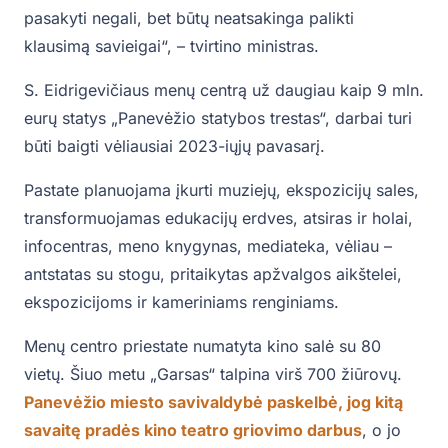
pasakyti negali, bet būtų neatsakinga palikti
klausimą savieigai“, – tvirtino ministras.
S. Eidrigevičiaus menų centrą už daugiau kaip 9 mln.
eurų statys „Panevėžio statybos trestas“, darbai turi
būti baigti vėliausiai 2023-iųjų pavasarį.
Pastate planuojama įkurti muziejų, ekspozicijų sales,
transformuojamas edukacijų erdves, atsiras ir holai,
infocentras, meno knygynas, mediateka, vėliau –
antstatas su stogu, pritaikytas apžvalgos aikštelei,
ekspozicijoms ir kameriniams renginiams.
Menų centro priestate numatyta kino salė su 80
vietų. Šiuo metu „Garsas“ talpina virš 700 žiūrovų.
Panevėžio miesto savivaldybė paskelbė, jog kitą
savaitę pradės kino teatro griovimo darbu
s
, o jo