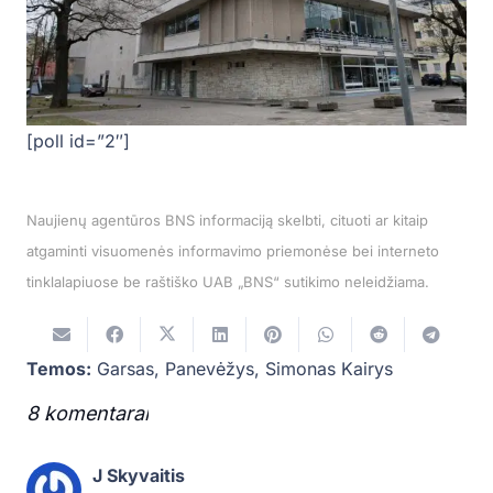
[poll id=”2″]
Naujienų agentūros BNS informaciją skelbti, cituoti ar kitaip
atgaminti visuomenės informavimo priemonėse bei interneto
tinklalapiuose be raštiško UAB „BNS“ sutikimo neleidžiama.
Temos:
Garsas
,
Panevėžys
,
Simonas Kairys
8
komentarai
.
J Skyvaitis