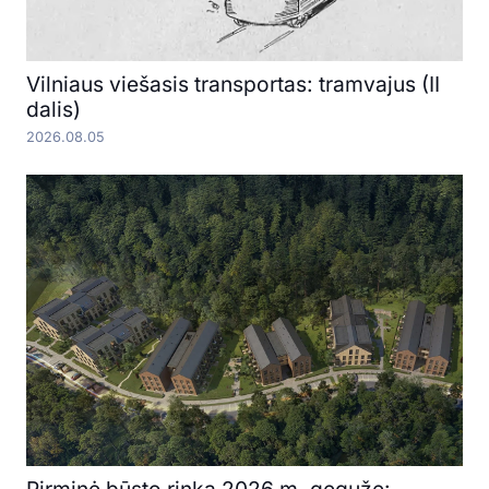
Vilniaus viešasis transportas: tramvajus (II
dalis)
2026.08.05
Pirminė būsto rinka 2026 m. gegužę: