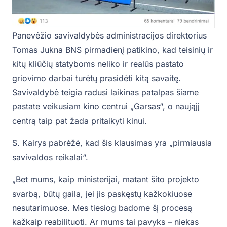
Panevėžio savivaldybės administracijos direktorius
Tomas Jukna BNS pirmadienį patikino, kad teisinių ir
kitų kliūčių statyboms neliko ir realūs pastato
griovimo darbai turėtų prasidėti kitą savaitę.
Savivaldybė teigia radusi laikinas patalpas šiame
pastate veikusiam kino centrui „Garsas“, o naująjį
centrą taip pat žada pritaikyti kinui.
S. Kairys pabrėžė, kad šis klausimas yra „pirmiausia
savivaldos reikalai“.
„Bet mums, kaip ministerijai, matant šito projekto
svarbą, būtų gaila, jei jis paskęstų kažkokiuose
nesutarimuose. Mes tiesiog badome šį procesą
kažkaip reabilituoti. Ar mums tai pavyks – niekas