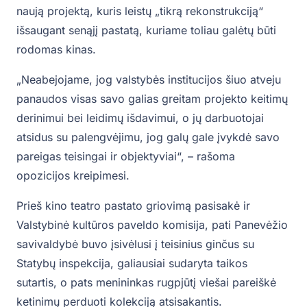
naują projektą, kuris leistų „tikrą rekonstrukciją“
išsaugant senąjį pastatą, kuriame toliau galėtų būti
rodomas kinas.
„Neabejojame, jog valstybės institucijos šiuo atveju
panaudos visas savo galias greitam projekto keitimų
derinimui bei leidimų išdavimui, o jų darbuotojai
atsidus su palengvėjimu, jog galų gale įvykdė savo
pareigas teisingai ir objektyviai“, – rašoma
opozicijos kreipimesi.
Prieš kino teatro pastato griovimą pasisakė ir
Valstybinė kultūros paveldo komisija, pati Panevėžio
savivaldybė buvo įsivėlusi į teisinius ginčus su
Statybų inspekcija, galiausiai sudaryta taikos
sutartis, o pats menininkas rugpjūtį viešai pareiškė
ketinimų perduoti kolekciją atsisakantis.