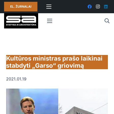
EL. ŽURNALAI
Kultūros ministras prašo laikinai
stabdyti „Garso“ griovimą
2021.01.19