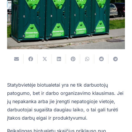
Statybvietėje biotualetai yra ne tik darbuotojų
patogumo, bet ir darbo organizavimo klausimas. Jei
jų nepakanka arba jie įrengti nepatogioje vietoje,
darbuotojai sugaišta daugiau laiko, o tai gali turėti
įtakos darbų eigai ir produktyvumui.
Reikalingas biotualetų skaičius priklauso nuo