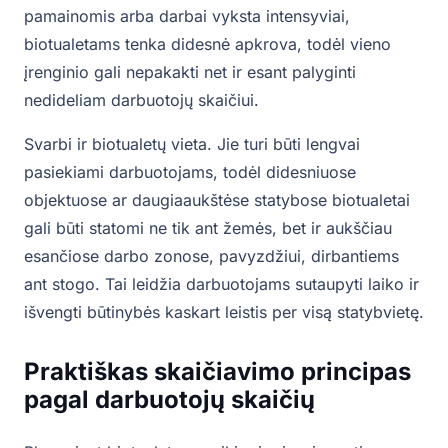
pamainomis arba darbai vyksta intensyviai,
biotualetams tenka didesnė apkrova, todėl vieno
įrenginio gali nepakakti net ir esant palyginti
nedideliam darbuotojų skaičiui.
Svarbi ir biotualetų vieta. Jie turi būti lengvai
pasiekiami darbuotojams, todėl didesniuose
objektuose ar daugiaaukštėse statybose biotualetai
gali būti statomi ne tik ant žemės, bet ir aukščiau
esančiose darbo zonose, pavyzdžiui, dirbantiems
ant stogo. Tai leidžia darbuotojams sutaupyti laiko ir
išvengti būtinybės kaskart leistis per visą statybvietę.
Praktiškas skaičiavimo principas
pagal darbuotojų skaičių