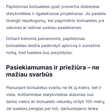
Papildomas biotualetas ypač praverčia didesnėse
statybvietėse ir ilgalaikiuose projektuose. Jis padeda
išvengti nepatogumų, kai pagrindinis biotualetas yra
valomas ar laikinai sunkiau pasiekiamas.
Dirbant keliomis pamainomis, papildomas
biotualetas leidžia paskirstyti apkrovą ir sumažina
riziką, kad tualetas bus perpildytas.
Pasiekiamumas ir priežiūra – ne
mažiau svarbūs
Planuojant biotualetus svarbu ne tik jų kiekis, bet ir
vieta. Antžeminėse statybvietėse atstumas nuo
darbo vietos iki biotualeto neturėtų viršyti 100 metrų.
Jei tualetas įrengtas per toli, darbuotojams tenka