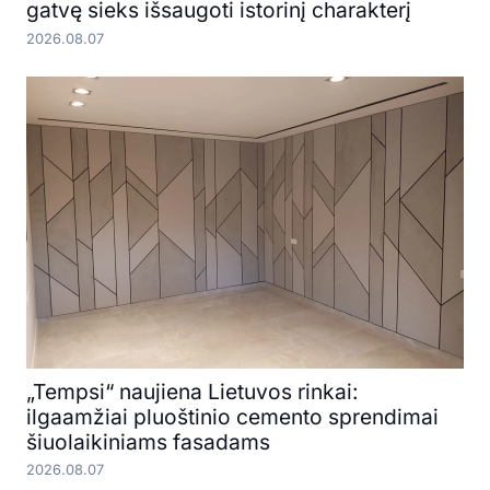
gatvę sieks išsaugoti istorinį charakterį
2026.08.07
„Tempsi“ naujiena Lietuvos rinkai:
ilgaamžiai pluoštinio cemento sprendimai
šiuolaikiniams fasadams
2026.08.07