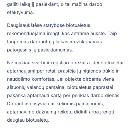
gaišti laiką jį pasiekiant, o tai mažina darbo
efektyvumą.
Daugiaaukštėse statybose biotualetus
rekomenduojama įrengti kas antrame aukšte. Taip
taupomas darbuotojų laikas ir užtikrinamas
patogesnis jų pasiekiamumas.
Ne mažiau svarbi ir reguliari priežiūra. Jei biotualetai
aptarnaujami per retai, prastėja jų higienos būklė ir
naudojimo komfortas. Jei objekte dirbama viena
aštuonių valandų pamaina, biotualetus paprastai
pakanka aptarnauti kartą per penkias darbo dienas.
Dirbant intensyviau ar keliomis pamainomis,
aptarnavimo dažnumą reikėtų didinti arba įrengti
daugiau biotualetų.