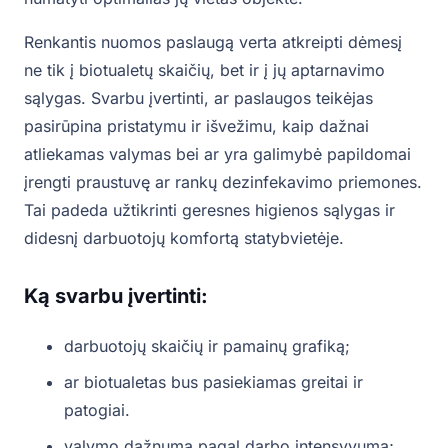
Renkantis nuomos paslaugą verta atkreipti dėmesį
ne tik į biotualetų skaičių, bet ir į jų aptarnavimo
sąlygas. Svarbu įvertinti, ar paslaugos teikėjas
pasirūpina pristatymu ir išvežimu, kaip dažnai
atliekamas valymas bei ar yra galimybė papildomai
įrengti praustuvę ar rankų dezinfekavimo priemones.
Tai padeda užtikrinti geresnes higienos sąlygas ir
didesnį darbuotojų komfortą statybvietėje.
Ką svarbu įvertinti:
darbuotojų skaičių ir pamainų grafiką;
ar biotualetas bus pasiekiamas greitai ir
patogiai.
valymo dažnumą pagal darbo intensyvumą;