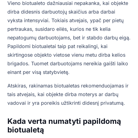
Vieno biotualeto dažniausiai nepakanka, kai objekte
dirba didesnis darbuotojų skaičius arba darbai
vyksta intensyviai. Tokiais atvejais, ypač per pietų
pertraukas, susidaro eilės, kurios ne tik kelia
nepatogumų darbuotojams, bet ir stabdo darbų eigą.
Papildomi biotualetai taip pat reikalingi, kai
skirtingose objekto vietose vienu metu dirba kelios
brigados. Tuomet darbuotojams nereikia gaišti laiko
einant per visą statybvietę.
Atskiras, rakinamas biotualetas rekomenduojamas ir
tais atvejais, kai objekte dirba moterys ar darbų
vadovai ir yra poreikis užtikrinti didesnį privatumą.
Kada verta numatyti papildomą
biotualetą