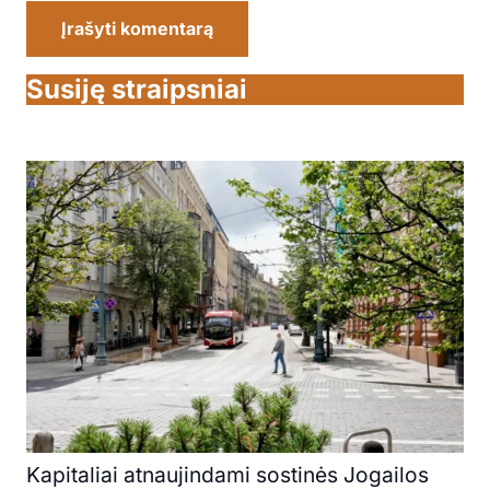
Įrašyti komentarą
Susiję straipsniai
Kapitaliai atnaujindami sostinės Jogailos