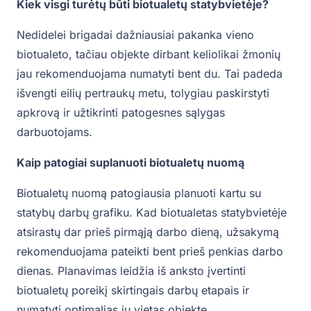
Kiek visgi turėtų būti biotualetų statybvietėje?
Nedidelei brigadai dažniausiai pakanka vieno
biotualeto, tačiau objekte dirbant keliolikai žmonių
jau rekomenduojama numatyti bent du. Tai padeda
išvengti eilių pertraukų metu, tolygiau paskirstyti
apkrovą ir užtikrinti patogesnes sąlygas
darbuotojams.
Kaip patogiai suplanuoti biotualetų nuomą
Biotualetų nuomą patogiausia planuoti kartu su
statybų darbų grafiku. Kad biotualetas statybvietėje
atsirastų dar prieš pirmąją darbo dieną, užsakymą
rekomenduojama pateikti bent prieš penkias darbo
dienas. Planavimas leidžia iš anksto įvertinti
biotualetų poreikį skirtingais darbų etapais ir
numatyti optimalias jų vietas objekte.