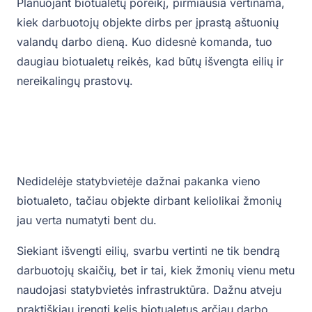
Planuojant biotualetų poreikį, pirmiausia vertinama,
kiek darbuotojų objekte dirbs per įprastą aštuonių
valandų darbo dieną. Kuo didesnė komanda, tuo
daugiau biotualetų reikės, kad būtų išvengta eilių ir
nereikalingų prastovų.
Nedidelėje statybvietėje dažnai pakanka vieno
biotualeto, tačiau objekte dirbant keliolikai žmonių
jau verta numatyti bent du.
Siekiant išvengti eilių, svarbu vertinti ne tik bendrą
darbuotojų skaičių, bet ir tai, kiek žmonių vienu metu
naudojasi statybvietės infrastruktūra. Dažnu atveju
praktiškiau įrengti kelis biotualetus arčiau darbo