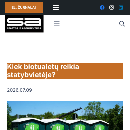
EL. ŽURNALAI
Kiek biotualetų reikia
statybvietėje?
2026.07.09