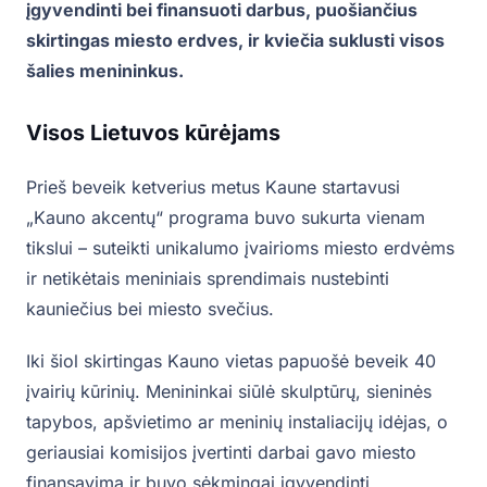
įgyvendinti bei finansuoti darbus, puošiančius
skirtingas miesto erdves, ir kviečia suklusti visos
šalies menininkus.
Visos Lietuvos kūrėjams
Prieš beveik ketverius metus Kaune startavusi
„Kauno akcentų“ programa buvo sukurta vienam
tikslui – suteikti unikalumo įvairioms miesto erdvėms
ir netikėtais meniniais sprendimais nustebinti
kauniečius bei miesto svečius.
Iki šiol skirtingas Kauno vietas papuošė beveik 40
įvairių kūrinių. Menininkai siūlė skulptūrų, sieninės
tapybos, apšvietimo ar meninių instaliacijų idėjas, o
geriausiai komisijos įvertinti darbai gavo miesto
finansavimą ir buvo sėkmingai įgyvendinti.