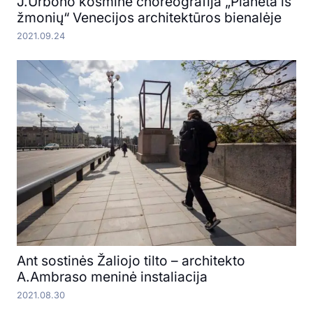
J.Urbono kosminė choreografija „Planeta iš
žmonių“ Venecijos architektūros bienalėje
2021.09.24
Ant sostinės Žaliojo tilto – architekto
A.Ambraso meninė instaliacija
2021.08.30