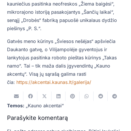
kauniečius pasitinka neofreskos „Žiema baigėsi“,
mikrorajono istoriją pasakojantys „Šančių laikai“,
senąjį „Drobės“ fabriką papuošė unikalaus dydžio
piešinys „P. S.“.
Gatvės meno kūrinys „Šviesos nešėjas“ apšviečia
Daukanto gatvę, o Vilijampolėje gyventojus ir
lankytojus pasitinka roboto pieštas kūrinys „Takas
namo“. Tai – tik maža dalis įgyvendintų „Kauno
akcentų“. Visą jų sąrašą galima rasti
čia:
https://akcentai.kaunas.lt/galerija/
Temos:
„Kauno akcentai“
Parašykite komentarą