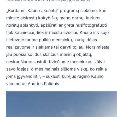
„Kurdami „Kauno akcentų“ programą siekėme, kad
mieste atsirastų kokybiškų meno darbų, kuriuos
norėtų aplankyti, apžiūrėti ar greta nusifotografuoti
tiek kauniečiai, tiek ir miesto svečiai. Kaune ir visoje
Lietuvoje turime puikių menininkų, kurių idėjas
realizavome ir siekiame tai daryti toliau. Nors miestą
jau puošia solidus skaičius meninių objektų,
nesiruošiame sustoti. Kviečiame menininkus siūlyti
savo idėjas, o mes mainais siūlome viską, ko reikia
joms įgyvendinti“, – suklusti kūrėjus ragino Kauno
vicemeras Andrius Palionis.