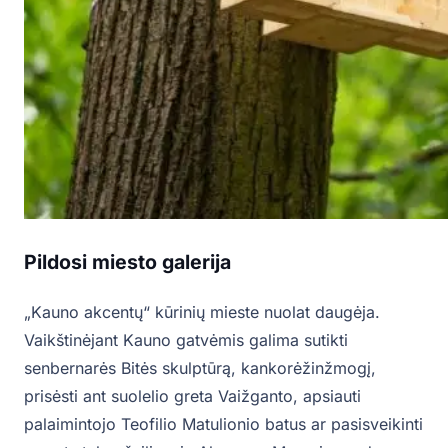
Pildosi miesto galerija
„Kauno akcentų“ kūrinių mieste nuolat daugėja.
Vaikštinėjant Kauno gatvėmis galima sutikti
senbernarės Bitės skulptūrą, kankorėžinžmogį,
prisėsti ant suolelio greta Vaižganto, apsiauti
palaimintojo Teofilio Matulionio batus ar pasisveikinti