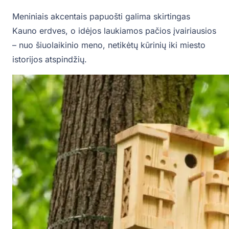
Meniniais akcentais papuošti galima skirtingas
Kauno erdves, o idėjos laukiamos pačios įvairiausios
– nuo šiuolaikinio meno, netikėtų kūrinių iki miesto
istorijos atspindžių.