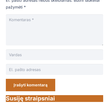
El. pašto adresas nebus skelbiamas.
Būtini laukeliai
pažymėti
*
Įrašyti komentarą
Susiję straipsniai