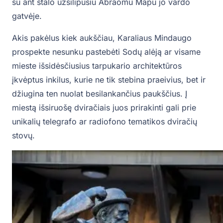
su ant stalo užsilipusiu Abraomu Mapu jo vardo
gatvėje.
Akis pakėlus kiek aukščiau, Karaliaus Mindaugo
prospekte nesunku pastebėti Sodų alėją ar visame
mieste išsidėsčiusius tarpukario architektūros
įkvėptus inkilus, kurie ne tik stebina praeivius, bet ir
džiugina ten nuolat besilankančius paukščius. Į
miestą išsiruošę dviračiais juos prirakinti gali prie
unikalių telegrafo ar radiofono tematikos dviračių
stovų.