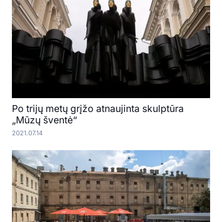
Po trijų metų grįžo atnaujinta skulptūra
„Mūzų šventė“
2021.07.14