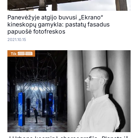
Panevėžyje atgijo buvusi „Ekrano“
kineskopų gamykla: pastatų fasadus
papuošė fotofreskos
2021.10.15