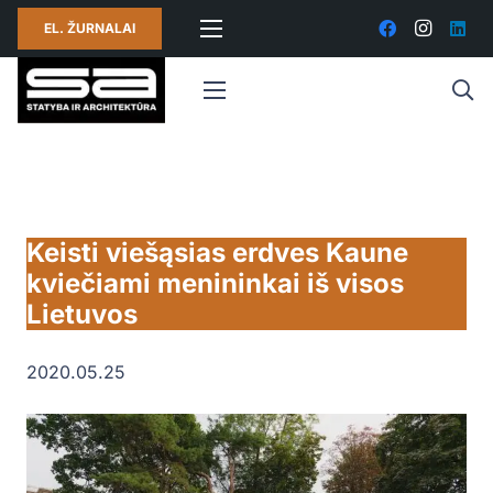
EL. ŽURNALAI
Keisti viešąsias erdves Kaune
kviečiami menininkai iš visos
Lietuvos
2020.05.25