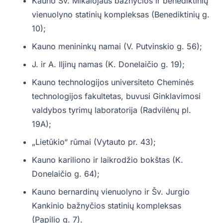
Kauno Šv. Mikalojaus bažnyčios ir benediktinių
vienuolyno statinių kompleksas (Benediktinių g.
10);
Kauno menininkų namai (V. Putvinskio g. 56);
J. ir A. Iljinų namas (K. Donelaičio g. 19);
Kauno technologijos universiteto Cheminės
technologijos fakultetas, buvusi Ginklavimosi
valdybos tyrimų laboratorija (Radvilėnų pl.
19A);
„Lietūkio“ rūmai (Vytauto pr. 43);
Kauno kariliono ir laikrodžio bokštas (K.
Donelaičio g. 64);
Kauno bernardinų vienuolyno ir Šv. Jurgio
Kankinio bažnyčios statinių kompleksas
(Papilio g. 7).