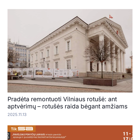
Pradėta remontuoti Vilniaus rotušė: ant
aptvėrimų – rotušės raida bėgant amžiams
2025.11.13