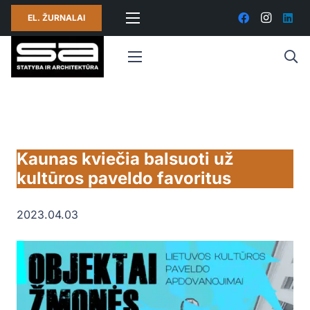
EL. ŽURNALAI
Kaunas kviečia balsuoti už
kultūros paveldo favoritus
2023.04.03