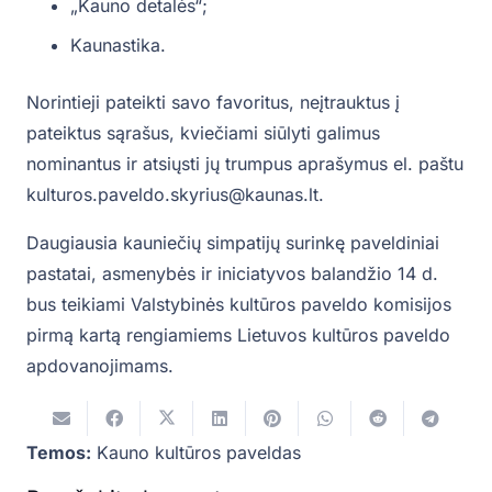
„Kauno detalės“;
Kaunastika.
Norintieji pateikti savo favoritus, neįtrauktus į
pateiktus sąrašus, kviečiami siūlyti galimus
nominantus ir atsiųsti jų trumpus aprašymus el. paštu
kulturos.paveldo.skyrius@kaunas.lt.
Daugiausia kauniečių simpatijų surinkę paveldiniai
pastatai, asmenybės ir iniciatyvos balandžio 14 d.
bus teikiami Valstybinės kultūros paveldo komisijos
pirmą kartą rengiamiems Lietuvos kultūros paveldo
apdovanojimams.
Temos:
Kauno kultūros paveldas