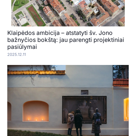
Klaipėdos ambicija – atstatyti šv. Jono
bažnyčios bokštą: jau parengti projektiniai
pasiūlymai
2025.12.11