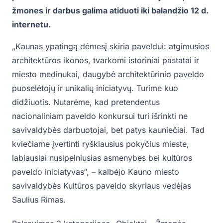
žmones ir darbus galima atiduoti iki balandžio 12 d.
internetu.
„Kaunas ypatingą dėmesį skiria paveldui: atgimusios
architektūros ikonos, tvarkomi istoriniai pastatai ir
miesto medinukai, daugybė architektūrinio paveldo
puoselėtojų ir unikalių iniciatyvų. Turime kuo
didžiuotis. Nutarėme, kad pretendentus
nacionaliniam paveldo konkursui turi išrinkti ne
savivaldybės darbuotojai, bet patys kauniečiai. Tad
kviečiame įvertinti ryškiausius pokyčius mieste,
labiausiai nusipelniusias asmenybes bei kultūros
paveldo iniciatyvas“, – kalbėjo Kauno miesto
savivaldybės Kultūros paveldo skyriaus vedėjas
Saulius Rimas.