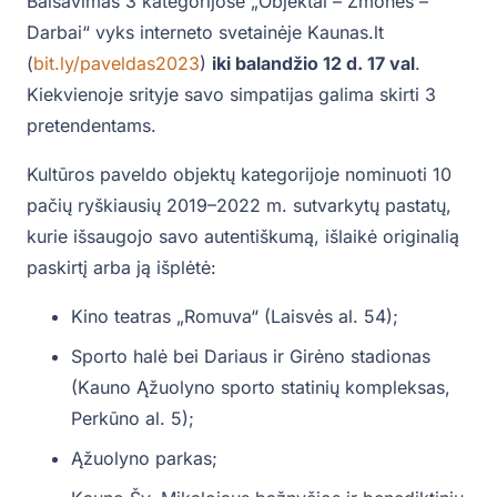
Balsavimas 3 kategorijose „Objektai – Žmonės –
Darbai“ vyks interneto svetainėje Kaunas.lt
(
bit.ly/paveldas2023
)
iki balandžio 12 d. 17 val
.
Kiekvienoje srityje savo simpatijas galima skirti 3
pretendentams.
Kultūros paveldo objektų kategorijoje nominuoti 10
pačių ryškiausių 2019–2022 m. sutvarkytų pastatų,
kurie išsaugojo savo autentiškumą, išlaikė originalią
paskirtį arba ją išplėtė:
Kino teatras „Romuva“ (Laisvės al. 54);
Sporto halė bei Dariaus ir Girėno stadionas
(Kauno Ąžuolyno sporto statinių kompleksas,
Perkūno al. 5);
Ąžuolyno parkas;