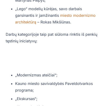
Martynas Plepys;
„Lego“ modelių kūrėjas, savo darbais
garsinantis ir įamžinantis
miesto modernizmo
architektūrą
– Rokas Mikšiūnas.
Darbų kategorijoje taip pat siūloma rinktis iš penkių
tęstinių iniciatyvų:
„Modernizmas ateičiai“;
Kauno miesto savivaldybės Paveldotvarkos
programa;
„Ekskursas“;