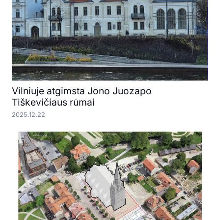
Vilniuje atgimsta Jono Juozapo
Tiškevičiaus rūmai
2025.12.22