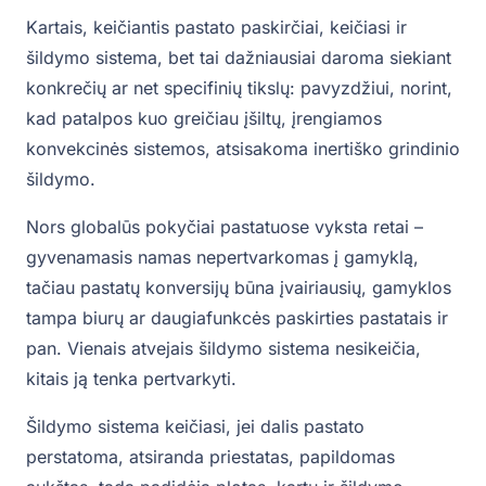
Kartais, keičiantis pastato paskirčiai, keičiasi ir
šildymo sistema, bet tai dažniausiai daroma siekiant
konkrečių ar net specifinių tikslų: pavyzdžiui, norint,
kad patalpos kuo greičiau įšiltų, įrengiamos
konvekcinės sistemos, atsisakoma inertiško grindinio
šildymo.
Nors globalūs pokyčiai pastatuose vyksta retai –
gyvenamasis namas nepertvarkomas į gamyklą,
tačiau pastatų konversijų būna įvairiausių, gamyklos
tampa biurų ar daugiafunkcės paskirties pastatais ir
pan. Vienais atvejais šildymo sistema nesikeičia,
kitais ją tenka pertvarkyti.
Šildymo sistema keičiasi, jei dalis pastato
perstatoma, atsiranda priestatas, papildomas