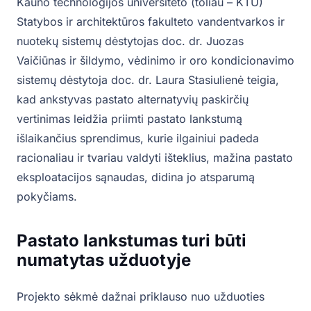
Kauno technologijos universiteto (toliau – KTU)
Statybos ir architektūros fakulteto vandentvarkos ir
nuotekų sistemų dėstytojas doc. dr. Juozas
Vaičiūnas ir šildymo, vėdinimo ir oro kondicionavimo
sistemų dėstytoja doc. dr. Laura Stasiulienė teigia,
kad ankstyvas pastato alternatyvių paskirčių
vertinimas leidžia priimti pastato lankstumą
išlaikančius sprendimus, kurie ilgainiui padeda
racionaliau ir tvariau valdyti išteklius, mažina pastato
eksploatacijos sąnaudas, didina jo atsparumą
pokyčiams.
Pastato lankstumas turi būti
numatytas užduotyje
Projekto sėkmė dažnai priklauso nuo užduoties