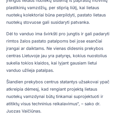
Įrengus lietaus nuotekų sistemą iš paprastų movinių
plastikinių vamzdžių, per stiprią liūtį, kai lietaus
nuotekų kolektoriai būna perpildyti, pastato lietaus
nuotekų stovuose gali susidaryti patvanka.
Dėl to vanduo ima švirkšti pro jungtis ir gali padaryti
rimtos žalos pastato patalpoms bei jose esančiai
įrangai ar daiktams. Ne vienas didesnis prekybos
centras Lietuvoje jau yra patyręs, kokius nuostolius
sukelia tokios klaidos, kai lyjant gausiam lietui
vanduo užlieja patalpas.
Šiandien prekybos centrus statantys užsakovai ypač
atkreipia dėmesį, kad rengiant projektą lietaus
nuotekų vamzdynai būtų tinkamai suprojektuoti ir
atitiktų visus techninius reikalavimus“, – sako dr.
Juozas Vaičiūnas.