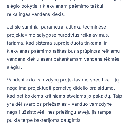
slėgio pokytis ir kiekvienam paėmimo taškui
reikalingas vandens kiekis.
Jei šie suminiai parametrai atitinka techninėse
projektavimo sąlygose nurodytus reikalavimus,
tariama, kad sistema suprojektuota tinkamai ir
kiekvienas paėmimo taškas bus aprūpintas reikiamu
vandens kiekiu esant pakankamam vandens tėkmės
slėgiui.
Vandentiekio vamzdynų projektavimo specifika – jų
negalima projektuoti pernelyg didelio pralaidumo,
kad bet kokiems kritiniams atvejams jo pakaktų. Taip
yra dėl svarbios priežasties – vanduo vamzdyne
negali užsistovėti, nes priešingu atveju jis tampa
puikia terpe bakterijoms daugintis.