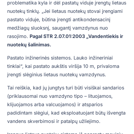
problematika kyla ir dėl pastatų viduje įrengtų lietaus
nuotekų tinklų. „Jei lietaus nuotekų stovai įrengiami
pastato viduje, būtina įrengti antikondensacinį
medžiagų sluoksnį, saugantį vamzdynus nuo
rasojimo.
Pagal STR 2.07.01:2003 „Vandentiekis ir
nuotekų šalinimas.
Pastato inžinerinės sistemos. Lauko inžineriniai
tinklai“, kai pastato aukštis viršija 10 m, privaloma
įrengti slėginius lietaus nuotekų vamzdynus.
Tai reiškia, kad jų jungtys turi būti visiškai sandarios
(priklausomai nuo vamzdyno tipo – lituojamos,
klijuojamos arba valcuojamos) ir atsparios
padidintam slėgiui, kad eksploatuojant būtų išvengta
vandens skverbimosi ir patalpų užliejimo.