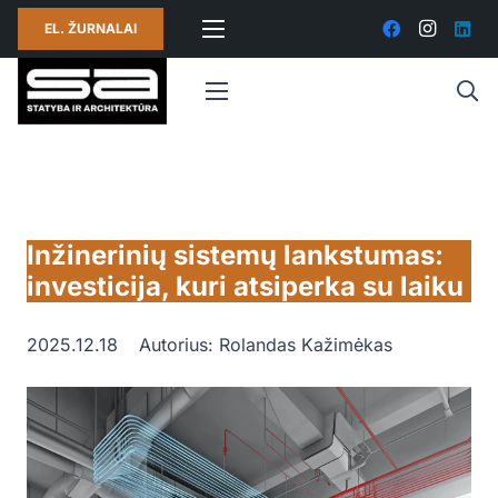
EL. ŽURNALAI
Inžinerinių sistemų lankstumas:
investicija, kuri atsiperka su laiku
2025.12.18
Autorius:
Rolandas Kažimėkas