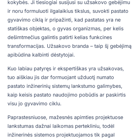
kokybės. Ji tiesiogiai susijusi su užsakovo gebėjimu
ir noru formuluoti ilgalaikius tikslus, suvokti pastato
gyvavimo ciklą ir pripažinti, kad pastatas yra ne
statiškas objektas, o gyvas organizmas, per kelis
dešimtmečius galintis patirti kelias funkcines
transformacijas. Užsakovo branda – taip šį gebėjimą
apibūdina kalbinti dėstytojai.
Kuo labiau patyręs ir ekspertiškas yra užsakovas,
tuo aiškiau jis dar formuojant užduotį numato
pastato inžinerinių sistemų lankstumo galimybes,
kaip keisis pastato naudojimo pobūdis ar paskirtis
visu jo gyvavimo ciklu.
Paprastesniuose, mažesnės apimties projektuose
lankstumas dažnai laikomas pertekliniu, todėl
inžinerinės sistemos projektuojamos tik pagal