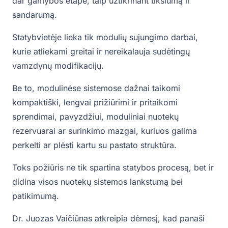
dar gamybos etape, taip užtikrinant tikslumą ir
sandarumą.
Statybvietėje lieka tik modulių sujungimo darbai,
kurie atliekami greitai ir nereikalauja sudėtingų
vamzdynų modifikacijų.
Be to, modulinėse sistemose dažnai taikomi
kompaktiški, lengvai prižiūrimi ir pritaikomi
sprendimai, pavyzdžiui, moduliniai nuotekų
rezervuarai ar surinkimo mazgai, kuriuos galima
perkelti ar plėsti kartu su pastato struktūra.
Toks požiūris ne tik spartina statybos procesą, bet ir
didina visos nuotekų sistemos lankstumą bei
patikimumą.
Dr. Juozas Vaičiūnas atkreipia dėmesį, kad panaši