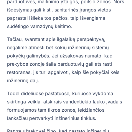
parduotuvės, maitinimo įstaigos, poilsio zonos. Nors
išdėstymas gali kisti, sanitarinės įrangos vietos
paprastai išlieka tos pačios, taip išvengiama
sudėtingo vamzdynų keitimo.
Tačiau, svarstant apie ilgalaikę perspektyvą,
negalime atmesti bet kokių inžinerinių sistemų
pokyčių galimybės. Jei užsakovas numato, kad
prekybos zonoje šalia parduotuvių gali atsirasti
restoranas, jis turi apgalvoti, kaip šie pokyčiai keis
inžinerinę dalį.
Todėl dideliuose pastatuose, kuriuose vykdoma
skirtinga veikla, atskirais vandentiekio lauko įvadais
formuojamos tam tikros zonos, leidžiančios
lanksčiau pertvarkyti inžinerinius tinklus.
Patyrę užsakovai žino, kad pastato inžinerinių