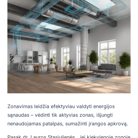
Zonavimas leidžia efektyviau valdyti energijos
sąnaudas – vėdinti tik aktyvias zonas, išjungti
nenaudojamas patalpas, sumažinti įrangos apkrovą.
Pasak dr. Lauros Stasiulienės, „jei kiekvienoje zonoje