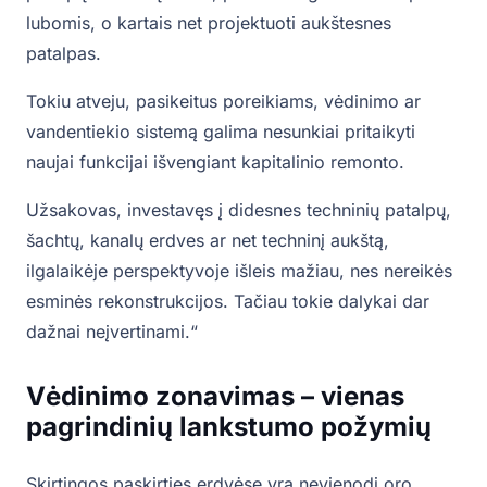
lubomis, o kartais net projektuoti aukštesnes
patalpas.
Tokiu atveju, pasikeitus poreikiams, vėdinimo ar
vandentiekio sistemą galima nesunkiai pritaikyti
naujai funkcijai išvengiant kapitalinio remonto.
Užsakovas, investavęs į didesnes techninių patalpų,
šachtų, kanalų erdves ar net techninį aukštą,
ilgalaikėje perspektyvoje išleis mažiau, nes nereikės
esminės rekonstrukcijos. Tačiau tokie dalykai dar
dažnai neįvertinami.“
Vėdinimo zonavimas – vienas
pagrindinių lankstumo požymių
Skirtingos paskirties erdvėse yra nevienodi oro