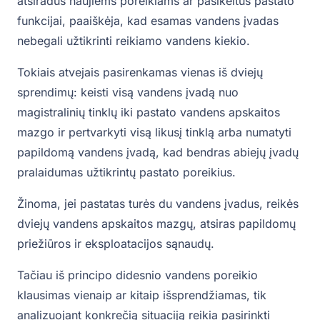
atsiradus naujiems poreikiams ar pasikeitus pastato
funkcijai, paaiškėja, kad esamas vandens įvadas
nebegali užtikrinti reikiamo vandens kiekio.
Tokiais atvejais pasirenkamas vienas iš dviejų
sprendimų: keisti visą vandens įvadą nuo
magistralinių tinklų iki pastato vandens apskaitos
mazgo ir pertvarkyti visą likusį tinklą arba numatyti
papildomą vandens įvadą, kad bendras abiejų įvadų
pralaidumas užtikrintų pastato poreikius.
Žinoma, jei pastatas turės du vandens įvadus, reikės
dviejų vandens apskaitos mazgų, atsiras papildomų
priežiūros ir eksploatacijos sąnaudų.
Tačiau iš principo didesnio vandens poreikio
klausimas vienaip ar kitaip išsprendžiamas, tik
analizuojant konkrečią situaciją reikia pasirinkti