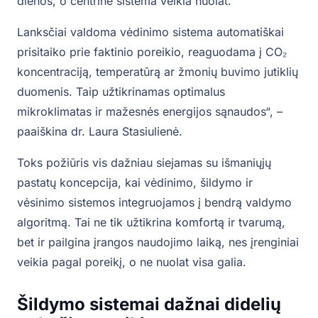
dienos, o centrinė sistema veikia nuolat.
Lanksčiai valdoma vėdinimo sistema automatiškai
prisitaiko prie faktinio poreikio, reaguodama į CO₂
koncentraciją, temperatūrą ar žmonių buvimo jutiklių
duomenis. Taip užtikrinamas optimalus
mikroklimatas ir mažesnės energijos sąnaudos“, –
paaiškina dr. Laura Stasiulienė.
Toks požiūris vis dažniau siejamas su išmaniųjų
pastatų koncepcija, kai vėdinimo, šildymo ir
vėsinimo sistemos integruojamos į bendrą valdymo
algoritmą. Tai ne tik užtikrina komfortą ir tvarumą,
bet ir pailgina įrangos naudojimo laiką, nes įrenginiai
veikia pagal poreikį, o ne nuolat visa galia.
Šildymo sistemai dažnai didelių