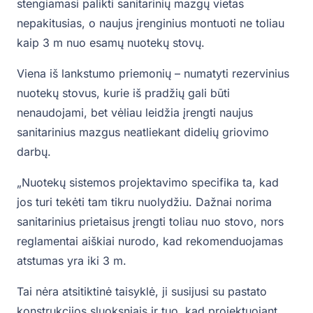
stengiamasi palikti sanitarinių mazgų vietas
nepakitusias, o naujus įrenginius montuoti ne toliau
kaip 3 m nuo esamų nuotekų stovų.
Viena iš lankstumo priemonių – numatyti rezervinius
nuotekų stovus, kurie iš pradžių gali būti
nenaudojami, bet vėliau leidžia įrengti naujus
sanitarinius mazgus neatliekant didelių griovimo
darbų.
„Nuotekų sistemos projektavimo specifika ta, kad
jos turi tekėti tam tikru nuolydžiu. Dažnai norima
sanitarinius prietaisus įrengti toliau nuo stovo, nors
reglamentai aiškiai nurodo, kad rekomenduojamas
atstumas yra iki 3 m.
Tai nėra atsitiktinė taisyklė, ji susijusi su pastato
konstrukcijos sluoksniais ir tuo, kad projektuojant