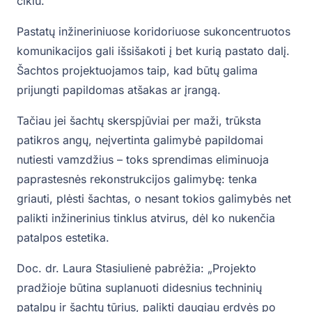
ciklu.“
Pastatų inžineriniuose koridoriuose sukoncentruotos
komunikacijos gali išsišakoti į bet kurią pastato dalį.
Šachtos projektuojamos taip, kad būtų galima
prijungti papildomas atšakas ar įrangą.
Tačiau jei šachtų skerspjūviai per maži, trūksta
patikros angų, neįvertinta galimybė papildomai
nutiesti vamzdžius – toks sprendimas eliminuoja
paprastesnės rekonstrukcijos galimybę: tenka
griauti, plėsti šachtas, o nesant tokios galimybės net
palikti inžinerinius tinklus atvirus, dėl ko nukenčia
patalpos estetika.
Doc. dr. Laura Stasiulienė pabrėžia: „Projekto
pradžioje būtina suplanuoti didesnius techninių
patalpų ir šachtų tūrius, palikti daugiau erdvės po