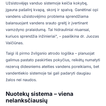
Užsistovėjęs vanduo sistemoje keičia kokybę,
įgauna pašalinį kvapą, skonį ir spalvą. Ganėtinai opi
vandens užsistovėjimo problema sprendžiama
balansuojant vandens srauto greitį ir įvertinant
vamzdyno pralaidumą. Tai hidrauliniai niuansai,
kuriuos sprendžia inžinieriai“, – paaiškina dr. Juozas
Vaičiūnas.
Taigi iš pirmo žvilgsnio atrodo logiška – planuojat
galimus pastato paskirties pokyčius, reikėtų numatyti
rezervą didesniems ateities vandens poreikiams, bet
vandentiekio sistemoje tai gali padaryti daugiau
žalos nei naudos.
Nuotekų sistema – viena
nelanksčiausių