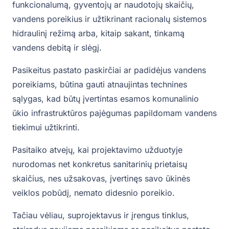
funkcionalumą, gyventojų ar naudotojų skaičių,
vandens poreikius ir užtikrinant racionalų sistemos
hidraulinį režimą arba, kitaip sakant, tinkamą
vandens debitą ir slėgį.
Pasikeitus pastato paskirčiai ar padidėjus vandens
poreikiams, būtina gauti atnaujintas technines
sąlygas, kad būtų įvertintas esamos komunalinio
ūkio infrastruktūros pajėgumas papildomam vandens
tiekimui užtikrinti.
Pasitaiko atvejų, kai projektavimo užduotyje
nurodomas net konkretus sanitarinių prietaisų
skaičius, nes užsakovas, įvertinęs savo ūkinės
veiklos pobūdį, nemato didesnio poreikio.
Tačiau vėliau, suprojektavus ir įrengus tinklus,