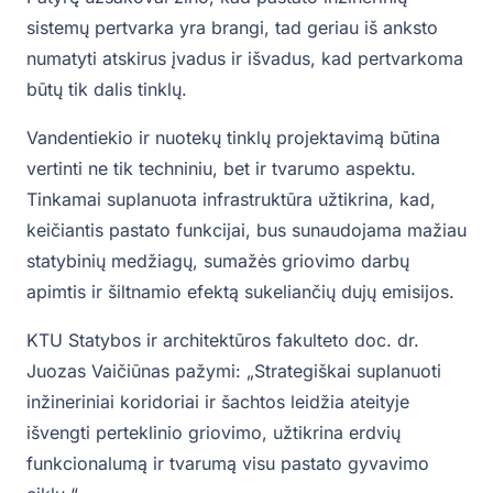
sistemų pertvarka yra brangi, tad geriau iš anksto
numatyti atskirus įvadus ir išvadus, kad pertvarkoma
būtų tik dalis tinklų.
Vandentiekio ir nuotekų tinklų projektavimą būtina
vertinti ne tik techniniu, bet ir tvarumo aspektu.
Tinkamai suplanuota infrastruktūra užtikrina, kad,
keičiantis pastato funkcijai, bus sunaudojama mažiau
statybinių medžiagų, sumažės griovimo darbų
apimtis ir šiltnamio efektą sukeliančių dujų emisijos.
KTU Statybos ir architektūros fakulteto doc. dr.
Juozas Vaičiūnas pažymi: „Strategiškai suplanuoti
inžineriniai koridoriai ir šachtos leidžia ateityje
išvengti perteklinio griovimo, užtikrina erdvių
funkcionalumą ir tvarumą visu pastato gyvavimo