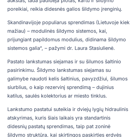
aukštas, tada padidėja plotas, kartu ir šildymo
poreikiai, reikia didesnės galios šildymo įrenginių.
Skandinavijoje populiarus sprendimas (Lietuvoje kiek
mažiau) – modulinės šildymo sistemos, kai,
prijungiant papildomus modulius, didinama šildymo
sistemos galia“, – pažymi dr. Laura Stasiulienė.
Pastato lankstumas siejamas ir su šilumos šaltinio
pasirinkimu. Šildymo lankstumas siejamas su
galimybe naudoti kelis šaltinius, pavyzdžiui, šilumos
siurblius, o kaip rezervinį sprendimą – dujinius
katilus, saulės kolektorius ar miesto tinklus.
Lankstumo pastatui suteikia ir dviejų lygių hidraulinis
atskyrimas, kuris šiais laikais yra standartinis
didesnių pastatų sprendimas, taip pat zoninė
šildymo struktūra, kai skirtingos paskirties erdvės