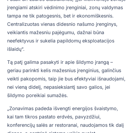
įrengiami atskiri vėdinimo įrenginiai, zonų valdymas
tampa ne tik patogesnis, bet ir ekonomiškesnis.
Centralizuotas vienas didesnio našumo įrenginys,
veikiantis mažesniu pajėgumu, dažnai būna
neefektyvus ir sukelia papildomų eksploatacijos
išlaidų“.
Tą patį galima pasakyti ir apie šildymo įrangą –
geriau parinkti kelis mažesnius įrenginius, galinčius
veikti pakopomis, taip jie bus efektyviai išnaudojami,
nei vieną didelį, nepasieksiantį savo galios, jei
šildymo poreikiai sumažės.
„Zonavimas padeda išvengti energijos švaistymo,
kai tam tikros pastato erdvės, pavyzdžiui,
konferencijų salės ar restoranai, naudojamos tik dalį