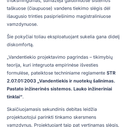
triukšmingumas, sumažėja galutiniuose sistemos
taškuose (čiaupuose) vandens tiekimo slėgis dėl
išaugusio trinties pasipriešinimo magistraliniuose
vamzdynuose.
Šie pokyčiai toliau eksploatuojant sukelia gana didelį
diskomfortą.
„Vandentiekio projektavimo pagrindas – tikimybių
teorija, kuri integruota empirinėse išvesties
formulėse, pateiktose techniniame reglamente
STR
2.07.01:2003 „Vandentiekis ir nuotekų šalinimas.
Pastato inžinerinės sistemos. Lauko inžineriniai
tinklai“
.
Skaičiuojamasis sekundinis debitas leidžia
projektuotojui parinkti tinkamo skersmens
vamzdynus. Projektuojant taip pat vertinamas slėgis,