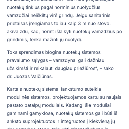
nuotekų tinklus pagal norminius nuolydžius
vamzdžiai neiškiltų virš grindų. Jeigu sanitarinis
prietaisas įrengiamas toliau kaip 3 m nuo stovo,
akivaizdu, kad, norint išlaikyti nuotekų vamzdžius po
grindimis, tenka mažinti jų nuolydį.
Toks sprendimas blogina nuotekų sistemos
pravalumo sąlygas – vamzdynai gali dažniau
užsikimšti ir reikalauti daugiau priežiūros“, – sako
dr. Juozas Vaičiūnas.
Kartais nuotekų sistemai lankstumo suteikia
modulinės sistemos, projektuojamos kartu su naujais
pastato patalpų moduliais. Kadangi šie moduliai
gaminami gamyklose, nuotekų sistemos gali būti iš
anksto suprojektuotos ir integruotos į kiekvieną jų