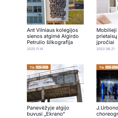
Ant Vilniaus kolegijos
Mobilieji 
sienos atgimė Algirdo
prietais
Petrulio šilkografija
įpročiai
2025.11.14
2022.06.21
Panevėžyje atgijo
J.Urbon
buvusi „Ekrano“
choreogr