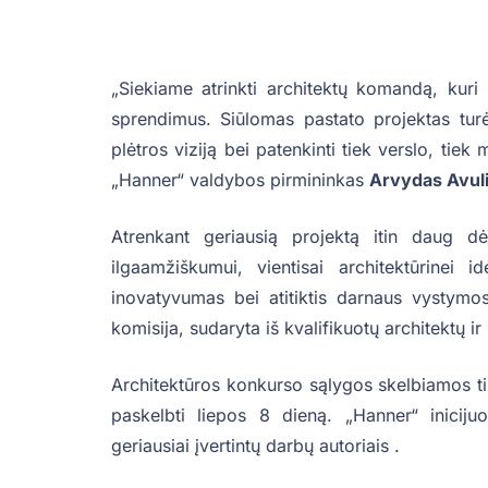
„Siekiame atrinkti architektų komandą, kuri p
sprendimus. Siūlomas pastato projektas turėtų 
plėtros viziją bei patenkinti tiek verslo, tie
„Hanner“ valdybos pirmininkas
Arvydas Avul
Atrenkant geriausią projektą itin daug 
ilgaamžiškumui, vientisai architektūrinei 
inovatyvumas bei atitiktis darnaus vystymos
komisija, sudaryta iš kvalifikuotų architektų i
Architektūros konkurso sąlygos skelbiamos t
paskelbti liepos 8 dieną. „Hanner“ inicij
geriausiai įvertintų darbų autoriais .