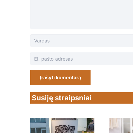
Įrašyti komentarą
Susiję straipsniai