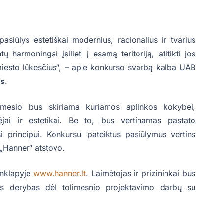
asiūlys estetiškai modernius, racionalius ir tvarius
harmoningai įsilieti į esamą teritoriją, atitikti jos
k miesto lūkesčius“, – apie konkurso svarbą kalba UAB
is
.
dėmesio bus skiriama kuriamos aplinkos kokybei,
idėjai ir estetikai. Be to, bus vertinamas pastato
i principui. Konkursui pateiktus pasiūlymus vertins
r „Hanner“ atstovo.
inklapyje
www.hanner.lt
. Laimėtojas ir prizininkai bus
uos derybas dėl tolimesnio projektavimo darbų su