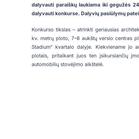
dalyvauti paraiškų laukiama iki gegužės 24 
dalyvauti konkurse.
Dalyvių pasiūlymų pateik
Konkurso tikslas – atrinkti geriausias archite
kv. metrų ploto, 7–8 aukštų verslo centras pl
Stadium“ kvartalo dalyje. Kiekviename jo a
plotais, pritaikant juos ten įsikursiančių
automobilių stovėjimo aikštelė.