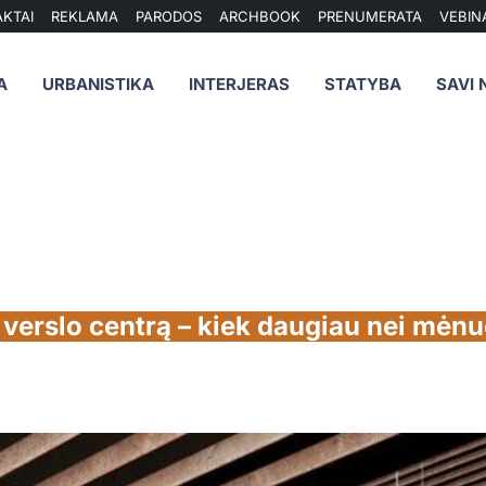
KTAI
REKLAMA
PARODOS
ARCHBOOK
PRENUMERATA
VEBIN
A
URBANISTIKA
INTERJERAS
STATYBA
SAVI 
 verslo centrą – kiek daugiau nei mėn