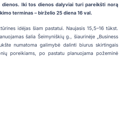
dienos. Iki tos dienos dalyviai turi pareikšti norą
imo terminas – birželio 25 diena 16 val.
ktūrines idėjas šiam pastatui. Naujasis 15,5–16 tūkst.
anuojamas šalia Šeimyniškių g., šiaurinėje „Business
ukšte numatoma galimybė dalinti biurus skirtingais
 įmonių poreikiams, po pastatu planuojama požeminė