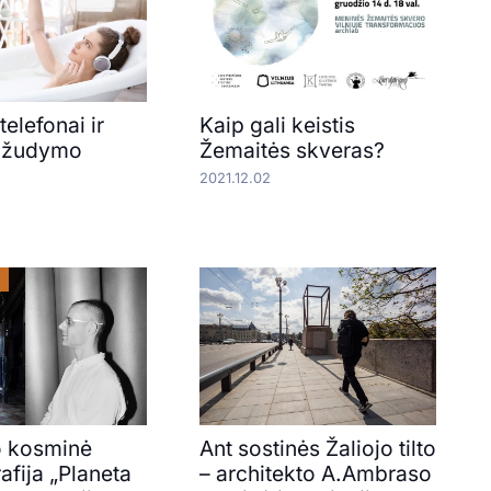
telefonai ir
Kaip gali keistis
ų žudymo
Žemaitės skveras?
2021.12.02
o kosminė
Ant sostinės Žaliojo tilto
afija „Planeta
– architekto A.Ambraso