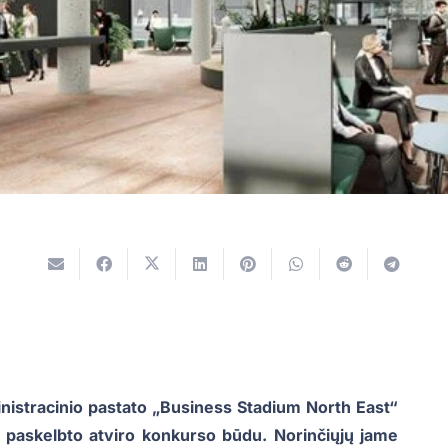
ministracinio pastato „Business Stadium North East“
 paskelbto atviro konkurso būdu. Norinčiųjų jame