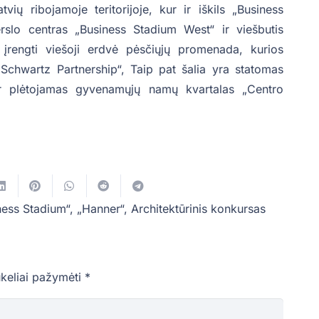
vių ribojamoje teritorijoje, kur ir iškils „Business
rslo centras „Business Stadium West“ ir viešbutis
 įrengti viešoji erdvė pėsčiųjų promenada, kurios
 Schwartz Partnership“, Taip pat šalia yra statomas
ir plėtojamas gyvenamųjų namų kvartalas „Centro
ness Stadium“
,
„Hanner“
,
Architektūrinis konkursas
ukeliai pažymėti
*