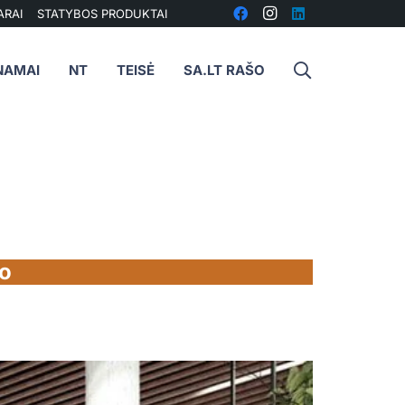
ARAI
STATYBOS PRODUKTAI
NAMAI
NT
TEISĖ
SA.LT RAŠO
uo