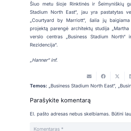
Šiuo metu šioje Rinktinės ir Šeimyniškių gat
Stadium North East“, jau yra pastatytas ve
„Courtyard by Marriott“, šalia jų baigiama
projektą parengė architektų studija „Martha
verslo centras „Business Stadium North“ 
Rezidencija“.
„Hanner“ inf.
Temos:
„Business Stadium North East“
,
„Busi
Parašykite komentarą
El. pašto adresas nebus skelbiamas.
Būtini la