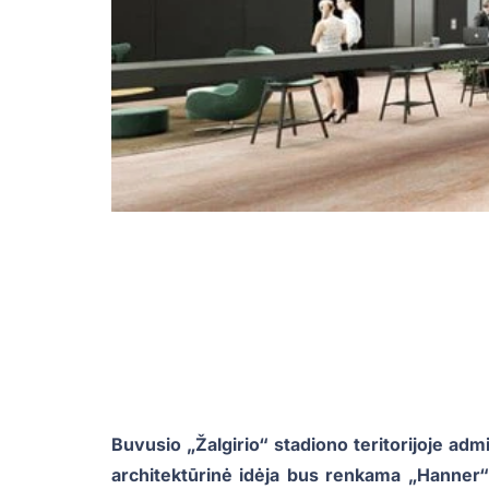
Buvusio „Žalgirio“ stadiono teritorijoje ad
architektūrinė idėja bus renkama „Hanner“