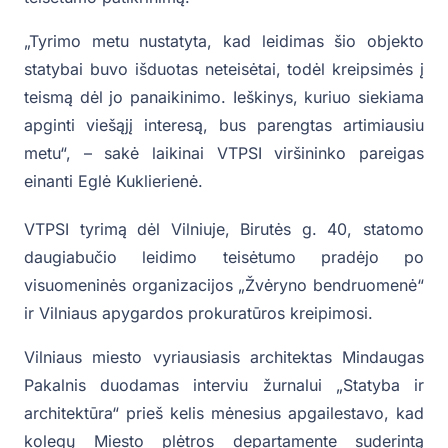
„Tyrimo metu nustatyta, kad leidimas šio objekto
statybai buvo išduotas neteisėtai, todėl kreipsimės į
teismą dėl jo panaikinimo. Ieškinys, kuriuo siekiama
apginti viešąjį interesą, bus parengtas artimiausiu
metu“, – sakė laikinai VTPSI viršininko pareigas
einanti Eglė Kuklierienė.
VTPSI tyrimą dėl Vilniuje, Birutės g. 40, statomo
daugiabučio leidimo teisėtumo pradėjo po
visuomeninės organizacijos „Žvėryno bendruomenė“
ir Vilniaus apygardos prokuratūros kreipimosi.
Vilniaus miesto vyriausiasis architektas Mindaugas
Pakalnis duodamas interviu žurnalui „Statyba ir
architektūra“ prieš kelis mėnesius apgailestavo, kad
kolegų Miesto plėtros departamente suderintą