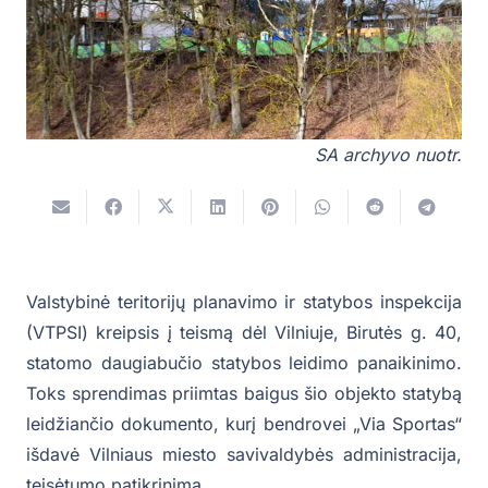
SA archyvo nuotr.
Valstybinė teritorijų planavimo ir statybos inspekcija
(VTPSI) kreipsis į teismą dėl Vilniuje, Birutės g. 40,
statomo daugiabučio statybos leidimo panaikinimo.
Toks sprendimas priimtas baigus šio objekto statybą
leidžiančio dokumento, kurį bendrovei „Via Sportas“
išdavė Vilniaus miesto savivaldybės administracija,
teisėtumo patikrinimą.