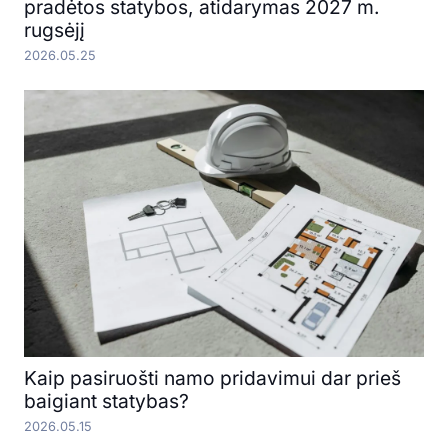
pradėtos statybos, atidarymas 2027 m.
rugsėjį
2026.05.25
Kaip pasiruošti namo pridavimui dar prieš
baigiant statybas?
2026.05.15