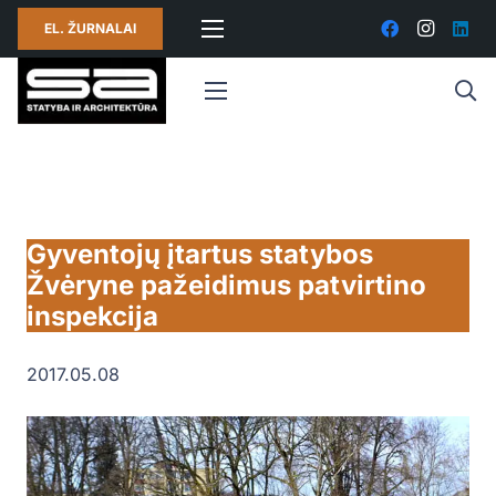
EL. ŽURNALAI
Gyventojų įtartus statybos
Žvėryne pažeidimus patvirtino
inspekcija
2017.05.08