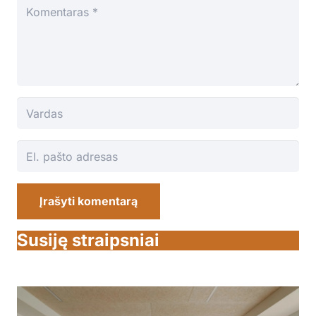
Įrašyti komentarą
Susiję straipsniai