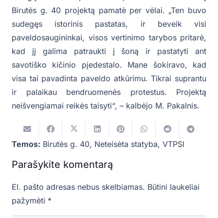
Birutės g. 40 projektą pamatė per vėlai. „Ten buvo
sudegęs istorinis pastatas, ir beveik visi
paveldosaugininkai, visos vertinimo tarybos pritarė,
kad jį galima patraukti į šoną ir pastatyti ant
savotiško kičinio pjedestalo. Mane šokiravo, kad
visa tai pavadinta paveldo atkūrimu. Tikrai suprantu
ir palaikau bendruomenės protestus. Projektą
neišvengiamai reikės taisyti“, – kalbėjo M. Pakalnis.
Temos:
Birutės g. 40
,
Neteisėta statyba
,
VTPSI
Parašykite komentarą
El. pašto adresas nebus skelbiamas.
Būtini laukeliai
pažymėti
*