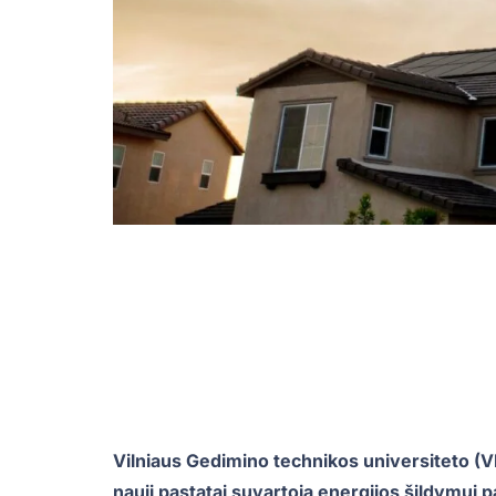
Vilniaus Gedimino technikos universiteto (VI
nauji pastatai suvartoja energijos šildymui pa