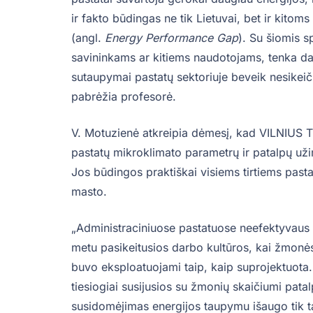
ir fakto būdingas ne tik Lietuvai, bet ir kito
(angl.
Energy Performance Gap
). Su šiomis 
savininkams ar kitiems naudotojams, tenka daž
sutaupymai pastatų sektoriuje beveik nesikeiči
pabrėžia profesorė.
V. Motuzienė atkreipia dėmesį, kad VILNIUS TE
pastatų mikroklimato parametrų ir patalpų už
Jos būdingos praktiškai visiems tirtiems past
masto.
„Administraciniuose pastatuose neefektyvaus
metu pasikeitusios darbo kultūros, kai žmonės
buvo eksploatuojami taip, kaip suprojektuota
tiesiogiai susijusios su žmonių skaičiumi pata
susidomėjimas energijos taupymu išaugo tik ta