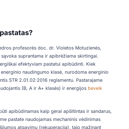
 pastatas?
dros profesorės doc. dr. Violetos Motuzienės,
o sąvoka suprantama ir apibrėžiama skirtingai.
ergiškai efektyviam pastatui apibūdinti. Kiek
jo energinio naudingumo klasė, nurodoma energinio
antis STR 2.01.02:2016 reglamentu. Pastarajame
ojantis (B, A ir A+ klasės) ir energijos
beveik
būti apibūdinamas kaip gerai apšiltintas ir sandarus,
kiame pastate naudojamas mechaninis vėdinimas
u šilumos atgavimu (rekuperacija), taip mažinant