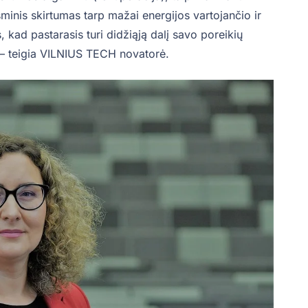
sminis skirtumas tarp mažai energijos vartojančio ir
 kad pastarasis turi didžiąją dalį savo poreikių
“, – teigia VILNIUS TECH novatorė.