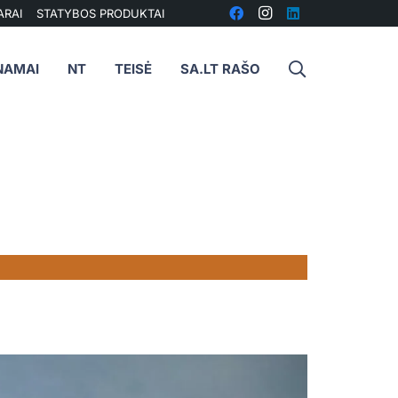
ARAI
STATYBOS PRODUKTAI
NAMAI
NT
TEISĖ
SA.LT RAŠO