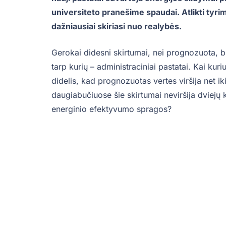
universiteto pranešime spaudai. Atlikti tyri
dažniausiai skiriasi nuo realybės.
Gerokai didesni skirtumai, nei prognozuota, 
tarp kurių – administraciniai pastatai. Kai kur
didelis, kad prognozuotas vertes viršija net ik
daugiabučiuose šie skirtumai neviršija dviejų 
energinio efektyvumo spragos?