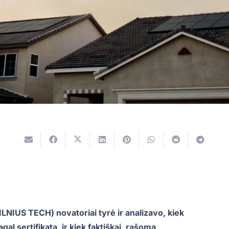
LNIUS TECH) novatoriai tyrė ir analizavo, kiek
gal sertifikatą, ir kiek faktiškai, rašoma