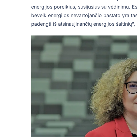
energijos poreikius, susijusius su vėdinimu. E
beveik energijos nevartojančio pastato yra tas,
padengti iš atsinaujinančių energijos šaltinių