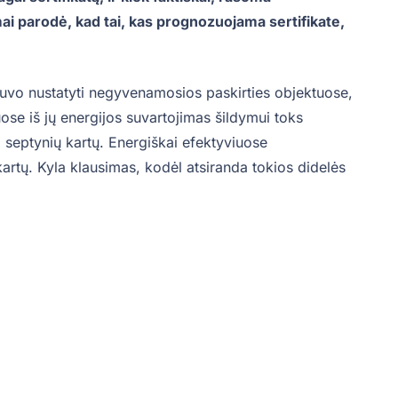
mai parodė, kad tai, kas prognozuojama sertifikate,
buvo nustatyti negyvenamosios paskirties objektuose,
iuose iš jų energijos suvartojimas šildymui toks
i septynių kartų. Energiškai efektyviuose
kartų. Kyla klausimas, kodėl atsiranda tokios didelės