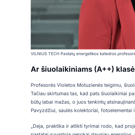
VILNIUS TECH Pastatų energetikos katedros profesorė 
Ar šiuolaikiniams (A++) klasė
Profesorės Violetos Motuzienės teigimu, šiuol
Tačiau skirtumas tas, kad pats šiuolaikiniai p
būtų labai mažas, o juos tenkintų atsinaujinan
Pavyzdžiui, saulės kolektoriai, fotoelementai
„Deja, praktika ir atlikti tyrimai rodo, kad pr
pastatai suvartoja gerokai daugiau energijos,