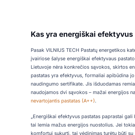
Kas yra energiškai efektyvus
Pasak VILNIUS TECH Pastatų energetikos kate
įvairiose šalyse energiškai efektyvaus pastat
Lietuvoje nėra konkrečios sąvokos, skirtos en
pastatas yra efektyvus, formaliai apibūdina 
naudingumo sertifikate. Jis išduodamas remi
naudojamos dvi sąvokos – mažai energijos naud
nevartojantis pastatas (A++)
.
„Energiškai efektyvus pastatas paprastai gali 
tai lemia mažus energijos nuostolius. Jei to
komfortui sukurti, tai vėdinimas turėtų būti s