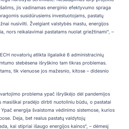
ms šalims, jis vadinamas energinio efektyvumo spraga
spragomis susidūrusiems investuotojams, pastatų
nai nusivilti. Žvelgiant valstybės mastu, energijos
a, nors reikalavimai pastatams nuolat griežtinami“, –
CH novatorių atlikta ilgalaikė 6 administracinių
imtumo stebėsena išryškino tam tikras problemas.
atams, tik vienuose jos mažesnio, kitose – didesnio
 vartojimo problema ypač išryškėjo dėl pandemijos
 masiškai pradėjo dirbti nuotoliniu būdu, o pastatai
. Ypač energija švaistoma vėdinimo sistemose, kurios
lpose. Deja, bet realus pastatų valdytojų
da, kai stipriai išaugo energijos kainos“, – dėmesį