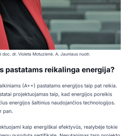
doc. dr. Violeta Motuzienė. A. Jauniaus nuotr.
s pastatams reikalinga energija?
aikiniams (A++) pastatams energijos taip pat reikia.
astatai projektuojamas taip, kad energijos poreikis
čius energijos šaltinius naudojančios technologijos.
 ir pan.
ojektuojami kaip energiškai efektyvūs, realybėje tokie
 negu nurodyta sertifikate. Nesutapimas tarp projekto