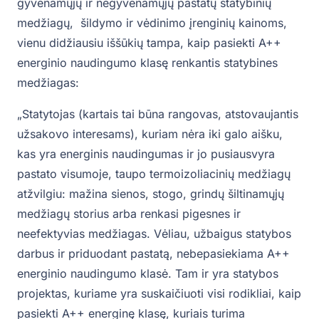
gyvenamųjų ir negyvenamųjų pastatų statybinių
medžiagų, šildymo ir vėdinimo įrenginių kainoms,
vienu didžiausiu iššūkių tampa, kaip pasiekti A++
energinio naudingumo klasę renkantis statybines
medžiagas:
„Statytojas (kartais tai būna rangovas, atstovaujantis
užsakovo interesams), kuriam nėra iki galo aišku,
kas yra energinis naudingumas ir jo pusiausvyra
pastato visumoje, taupo termoizoliacinių medžiagų
atžvilgiu: mažina sienos, stogo, grindų šiltinamųjų
medžiagų storius arba renkasi pigesnes ir
neefektyvias medžiagas. Vėliau, užbaigus statybos
darbus ir priduodant pastatą, nebepasiekiama A++
energinio naudingumo klasė. Tam ir yra statybos
projektas, kuriame yra suskaičiuoti visi rodikliai, kaip
pasiekti A++ energinę klasę, kuriais turima