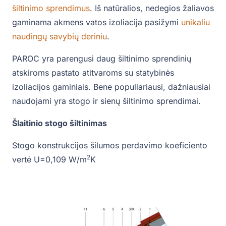
šiltinimo sprendimus
. Iš natūralios, nedegios žaliavos
gaminama akmens vatos izoliacija pasižymi
unikaliu
naudingų savybių deriniu
.
PAROC yra parengusi daug šiltinimo sprendinių
atskiroms pastato atitvaroms su statybinės
izoliacijos gaminiais. Bene populiariausi, dažniausiai
naudojami yra stogo ir sienų šiltinimo sprendimai.
Šlaitinio stogo šiltinimas
Stogo konstrukcijos šilumos perdavimo koeficiento
2
vertė U=0,109 W/m
K