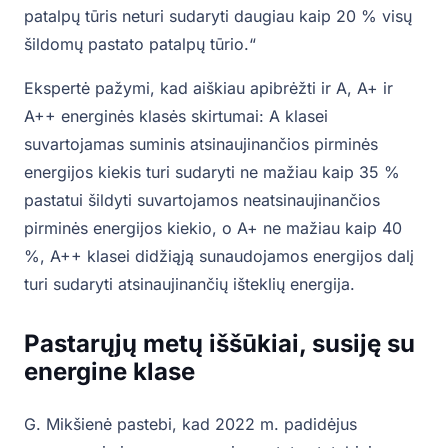
patalpų tūris neturi sudaryti daugiau kaip 20 % visų
šildomų pastato patalpų tūrio.“
Ekspertė pažymi, kad aiškiau apibrėžti ir A, A+ ir
A++ energinės klasės skirtumai: A klasei
suvartojamas suminis atsinaujinančios pirminės
energijos kiekis turi sudaryti ne mažiau kaip 35 %
pastatui šildyti suvartojamos neatsinaujinančios
pirminės energijos kiekio, o A+ ne mažiau kaip 40
%, A++ klasei didžiąją sunaudojamos energijos dalį
turi sudaryti atsinaujinančių išteklių energija.
Pastarųjų metų iššūkiai, susiję su
energine klase
G. Mikšienė pastebi, kad 2022 m. padidėjus