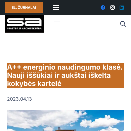
EL. ŽURNALAI
A++ energinio naudingumo klasė.
Nauji iššūkiai ir aukštai iškelta
kokybės kartelė
2023.04.13