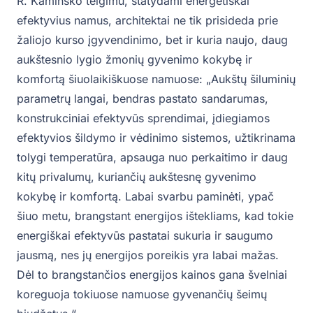
R. Kaminsko teigimu, statydami energetiškai
efektyvius namus, architektai ne tik prisideda prie
žaliojo kurso įgyvendinimo, bet ir kuria naujo, daug
aukštesnio lygio žmonių gyvenimo kokybę ir
komfortą šiuolaikiškuose namuose: „Aukštų šiluminių
parametrų langai, bendras pastato sandarumas,
konstrukciniai efektyvūs sprendimai, įdiegiamos
efektyvios šildymo ir vėdinimo sistemos, užtikrinama
tolygi temperatūra, apsauga nuo perkaitimo ir daug
kitų privalumų, kuriančių aukštesnę gyvenimo
kokybę ir komfortą. Labai svarbu paminėti, ypač
šiuo metu, brangstant energijos ištekliams, kad tokie
energiškai efektyvūs pastatai sukuria ir saugumo
jausmą, nes jų energijos poreikis yra labai mažas.
Dėl to brangstančios energijos kainos gana švelniai
koreguoja tokiuose namuose gyvenančių šeimų