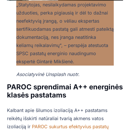
„Statytojas, nesilaikydamas projektavimo
užduoties, perka pigiausią ir dėl to dažnai
neefektyvią įrangą, o vėliau ekspertas
sertifikuodamas pastatą gali atmesti pateiktą
dokumentaciją, nes įranga neatitinka
keliamų reikalavimų“, – perspėja atestuota
SPSC pastatų energinio naudingumo
ekspertė Gintarė Mikšienė.
Asociatyvinė Unsplash nuotr.
PAROC sprendimai A++ energinės
klasės pastatams
Kalbant apie šilumos izoliaciją A++ pastatams
reikėtų išskirti natūraliai tvarią akmens vatos
izoliaciją ir
PAROC sukurtus efektyvius pastatų