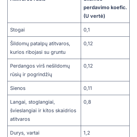
perdavimo koefic.
(U vertė)
Stogai
0,1
Šildomų patalpų atitvaros,
0,12
kurios ribojasi su gruntu
Perdangos virš nešildomų
0,12
rūsių ir pogrindžių
Sienos
0,11
Langai, stoglangiai,
0,8
švieslangiai ir kitos skaidrios
atitvaros
Durys, vartai
1,2