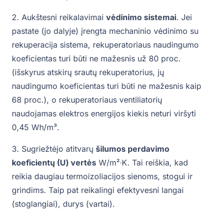
2. Aukštesni reikalavimai
vėdinimo sistemai
. Jei
pastate (jo dalyje) įrengta mechaninio vėdinimo su
rekuperacija sistema, rekuperatoriaus naudingumo
koeficientas turi būti ne mažesnis už 80 proc.
(išskyrus atskirų srautų rekuperatorius, jų
naudingumo koeficientas turi būti ne mažesnis kaip
68 proc.), o rekuperatoriaus ventiliatorių
naudojamas elektros energijos kiekis neturi viršyti
0,45 Wh/m³.
3. Sugriežtėjo atitvarų
šilumos perdavimo
koeficientų (U) vertės
W/m²∙K. Tai reiškia, kad
reikia daugiau termoizoliacijos sienoms, stogui ir
grindims. Taip pat reikalingi efektyvesni langai
(stoglangiai), durys (vartai).