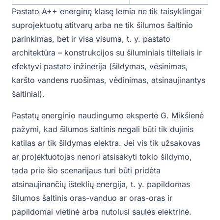
Pastato A++ energinę klasę lemia ne tik taisyklingai
suprojektuotų atitvarų arba ne tik šilumos šaltinio
parinkimas, bet ir visa visuma, t. y. pastato
architektūra – konstrukcijos su šiluminiais tilteliais ir
efektyvi pastato inžinerija (šildymas, vėsinimas,
karšto vandens ruošimas, vėdinimas, atsinaujinantys
šaltiniai).
‎Pastatų energinio naudingumo ekspertė G. Mikšienė
pažymi, kad šilumos šaltinis negali būti tik dujinis
katilas ar tik šildymas elektra. Jei vis tik užsakovas
ar projektuotojas nenori atsisakyti tokio šildymo,
tada prie šio scenarijaus turi būti pridėta
atsinaujinančių išteklių energija, t. y. papildomas
šilumos šaltinis oras-vanduo ar oras-oras ir
papildomai vietinė arba nutolusi saulės elektrinė.