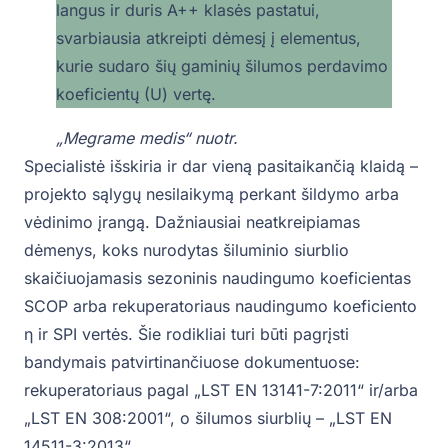
langus ir duris A++ klasės pastatui,
svarbiausia atkreipti dėmesį į elementus,
kurie sudaro šių gaminių šilumos perdavimo
koeficientų (U) vertę.
„Megrame medis“
nuotr.
Specialistė išskiria ir dar vieną pasitaikančią klaidą –
projekto sąlygų nesilaikymą perkant šildymo arba
vėdinimo įrangą. Dažniausiai neatkreipiamas
dėmenys, koks nurodytas šiluminio siurblio
skaičiuojamasis sezoninis naudingumo koeficientas
SCOP arba rekuperatoriaus naudingumo koeficiento
η ir SPI vertės. Šie rodikliai turi būti pagrįsti
bandymais patvirtinančiuose dokumentuose:
rekuperatoriaus pagal „LST EN 13141-7:2011“ ir/arba
„LST EN 308:2001“, o šilumos siurblių – „LST EN
14511-3:2013“.