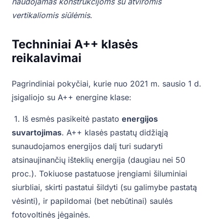
naudojamas konstrukcijoms su atviromis
vertikaliomis siūlėmis
.
Techniniai A++ klasės
reikalavimai
Pagrindiniai pokyčiai, kurie nuo 2021 m. sausio 1 d.
įsigaliojo su A++ energine klase:
1. Iš esmės pasikeitė pastato
energijos
suvartojimas
. A++ klasės pastatų didžiąją
sunaudojamos energijos dalį turi sudaryti
atsinaujinančių išteklių energija (daugiau nei 50
proc.). Tokiuose pastatuose įrengiami šiluminiai
siurbliai, skirti pastatui šildyti (su galimybe pastatą
vėsinti), ir papildomai (bet nebūtinai) saulės
fotovoltinės jėgainės.