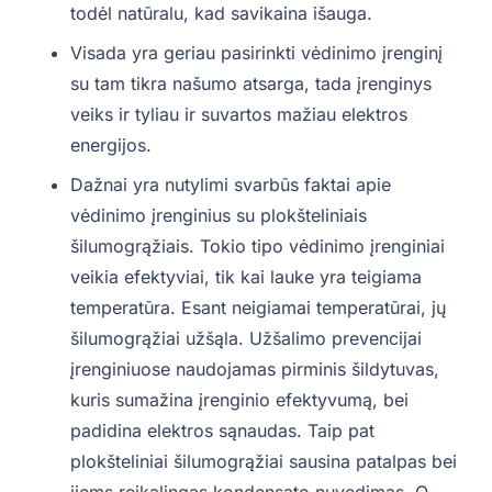
todėl natūralu, kad savikaina išauga.
Visada yra geriau pasirinkti vėdinimo įrenginį
su tam tikra našumo atsarga, tada įrenginys
veiks ir tyliau ir suvartos mažiau elektros
energijos.
Dažnai yra nutylimi svarbūs faktai apie
vėdinimo įrenginius su plokšteliniais
šilumogrąžiais. Tokio tipo vėdinimo įrenginiai
veikia efektyviai, tik kai lauke yra teigiama
temperatūra. Esant neigiamai temperatūrai, jų
šilumogrąžiai užšąla. Užšalimo prevencijai
įrenginiuose naudojamas pirminis šildytuvas,
kuris sumažina įrenginio efektyvumą, bei
padidina elektros sąnaudas. Taip pat
plokšteliniai šilumogrąžiai sausina patalpas bei
jiems reikalingas kondensato nuvedimas. O