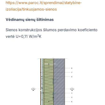
https://www.paroc.lt/sprendimai/statybine-
izoliacija/tinkuojamos-sienos
Vėdinamų sienų šiltinimas
Sienos konstrukcijos šilumos perdavimo koeficiento
2
vertė U=0,11 W/m
K