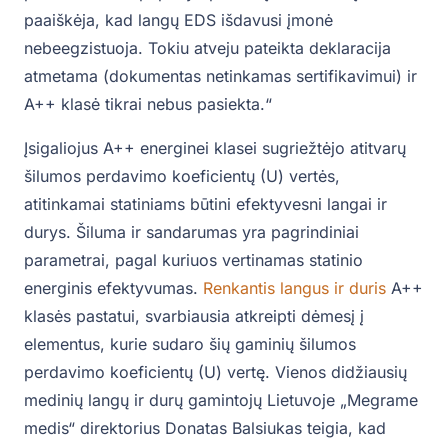
paaiškėja, kad langų EDS išdavusi įmonė
nebeegzistuoja. Tokiu atveju pateikta deklaracija
atmetama (dokumentas netinkamas sertifikavimui) ir
A++ klasė tikrai nebus pasiekta.“
Įsigaliojus A++ energinei klasei sugriežtėjo atitvarų
šilumos perdavimo koeficientų (U) vertės,
atitinkamai statiniams būtini efektyvesni langai ir
durys. Šiluma ir sandarumas yra pagrindiniai
parametrai, pagal kuriuos vertinamas statinio
energinis efektyvumas.
Renkantis langus ir duris
A++
klasės pastatui, svarbiausia atkreipti dėmesį į
elementus, kurie sudaro šių gaminių šilumos
perdavimo koeficientų (U) vertę. Vienos didžiausių
medinių langų ir durų gamintojų Lietuvoje „Megrame
medis“ direktorius Donatas Balsiukas teigia, kad