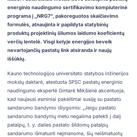
energinio naudingumo sertifikavimo kompiuterinė
programa į „NRG7“, pakoreguotos skaičiavimo
formulės, atnaujinta ir papildyta statybinių
produktų projektinių šilumos laidumo koeficientų
verčių lentelė. Visgi kelyje energijos beveik
nevartojančių pastatų link atsiranda ir naujų
iššūkių.
Kauno technologijos universiteto statybos inžinerijos
mokslų daktarė, atestuota SPSC pastatų energinio
naudingumo ekspertė Gintarė Mikšienė akcentuoja,
kad naujausi esminiai pakeitimai susiję su pastato
sandarumo bandymo išlygomis: „Jeigu pastato
sandarumo bandymų metu negalima patekti į dalį
patalpų, t. y. dalies pastato šildomų patalpų
sandarumo išmatuoti neįmanoma, šių neišmatuotų