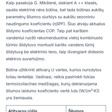
Kaip pasakoja G. Mikšienė, siekiant A ++ klasės,
saulės elektrinė nėra būtina, bet tada būtinas aukštų
parametrų šilumos siurblys su aukštu sezoniniu
naudingumo koeficientu (ηSPF). Šiuo atveju aktualus
šildymo koeficientas COP. Taip pat karštam
vandeniui ruošti rekomenduotina vietoj kombinuoto
tūrinio šildytuvo montuoti karšto vandens tūrinį
šildytuvą be elektrinio teno, taip išvengiant didesnio
elektros suvartojimo.
Būtina užtikrinti atitvarų U vertes, kurios nurodytos
toliau lentelėje. Vadinasi, reikia pasirinkti tokias
termoizoliacines medžiagas, kurių deklaruojama
šilumos laidumo koeficiento vertė λds (W/(m²∙K))
yra žemiausia.
Atitvaros rūšis
Šilumos