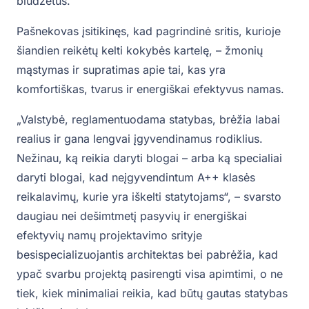
biudžetus.“
‎‎Pašnekovas įsitikinęs, kad pagrindinė sritis, kurioje
šiandien reikėtų kelti kokybės kartelę, – žmonių
mąstymas ir supratimas apie tai, kas yra
komfortiškas, tvarus ir energiškai efektyvus namas.
„Valstybė, reglamentuodama statybas, brėžia labai
realius ir gana lengvai įgyvendinamus rodiklius.
Nežinau, ką reikia daryti blogai – arba ką specialiai
daryti blogai, kad neįgyvendintum A++ klasės
reikalavimų, kurie yra iškelti statytojams“, – svarsto
daugiau nei dešimtmetį pasyvių ir energiškai
efektyvių namų projektavimo srityje
besispecializuojantis architektas bei pabrėžia, kad
ypač svarbu projektą pasirengti visa apimtimi, o ne
tiek, kiek minimaliai reikia, kad būtų gautas statybas