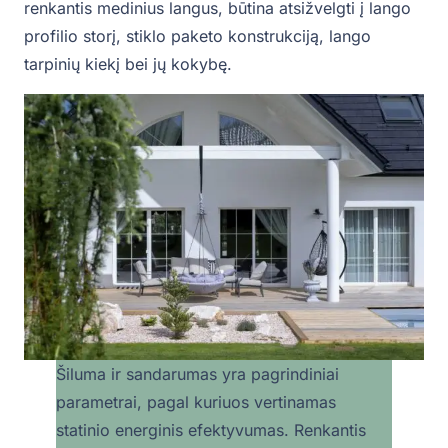
renkantis medinius langus, būtina atsižvelgti į lango
profilio storį, stiklo paketo konstrukciją, lango
tarpinių kiekį bei jų kokybę.
Šiluma ir sandarumas yra pagrindiniai
parametrai, pagal kuriuos vertinamas
statinio energinis efektyvumas. Renkantis