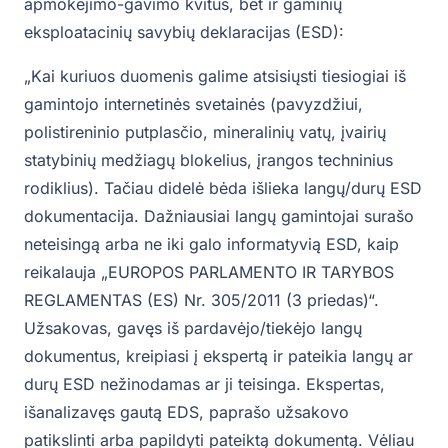
apmokėjimo-gavimo kvitus, bet ir gaminių
eksploatacinių savybių deklaracijas (ESD):
„Kai kuriuos duomenis galime atsisiųsti tiesiogiai iš
gamintojo internetinės svetainės (pavyzdžiui,
polistireninio putplasčio, mineralinių vatų, įvairių
statybinių medžiagų blokelius, įrangos techninius
rodiklius). Tačiau didelė bėda išlieka langų/durų ESD
dokumentacija. Dažniausiai langų gamintojai surašo
neteisingą arba ne iki galo informatyvią ESD, kaip
reikalauja „EUROPOS PARLAMENTO IR TARYBOS
REGLAMENTAS (ES) Nr. 305/2011 (3 priedas)“.
Užsakovas, gavęs iš pardavėjo/tiekėjo langų
dokumentus, kreipiasi į ekspertą ir pateikia langų ar
durų ESD nežinodamas ar ji teisinga. Ekspertas,
išanalizavęs gautą EDS, paprašo užsakovo
patikslinti arba papildyti pateiktą dokumentą. Vėliau