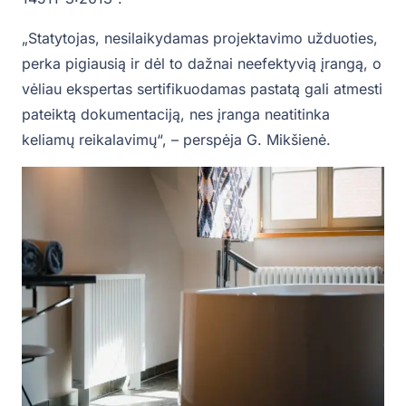
„Statytojas, nesilaikydamas projektavimo užduoties,
perka pigiausią ir dėl to dažnai neefektyvią įrangą, o
vėliau ekspertas sertifikuodamas pastatą gali atmesti
pateiktą dokumentaciją, nes įranga neatitinka
keliamų reikalavimų“, – perspėja G. Mikšienė.