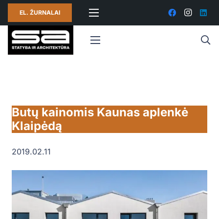
EL. ŽURNALAI
Butų kainomis Kaunas aplenkė
Klaipėdą
2019.02.11