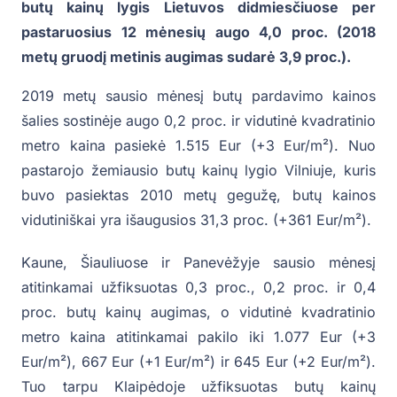
butų kainų lygis Lietuvos didmiesčiuose per
pastaruosius 12 mėnesių augo 4,0 proc. (2018
metų gruodį metinis augimas sudarė 3,9 proc.).
2019 metų sausio mėnesį butų pardavimo kainos
šalies sostinėje augo 0,2 proc. ir vidutinė kvadratinio
metro kaina pasiekė 1.515 Eur (+3 Eur/m²). Nuo
pastarojo žemiausio butų kainų lygio Vilniuje, kuris
buvo pasiektas 2010 metų gegužę, butų kainos
vidutiniškai yra išaugusios 31,3 proc. (+361 Eur/m²).
Kaune, Šiauliuose ir Panevėžyje sausio mėnesį
atitinkamai užfiksuotas 0,3 proc., 0,2 proc. ir 0,4
proc. butų kainų augimas, o vidutinė kvadratinio
metro kaina atitinkamai pakilo iki 1.077 Eur (+3
Eur/m²), 667 Eur (+1 Eur/m²) ir 645 Eur (+2 Eur/m²).
Tuo tarpu Klaipėdoje užfiksuotas butų kainų