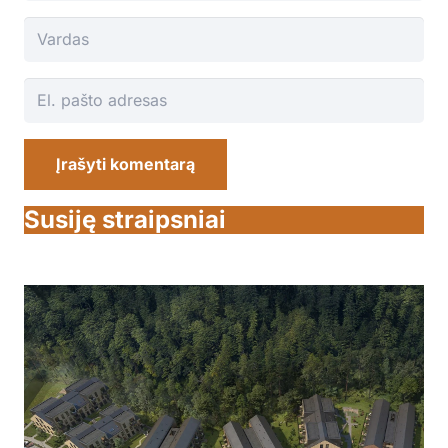
Įrašyti komentarą
Susiję straipsniai