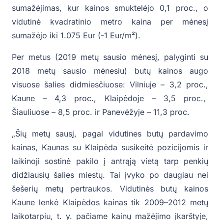
sumažėjimas, kur kainos smuktelėjo 0,1 proc., o
vidutinė kvadratinio metro kaina per mėnesį
sumažėjo iki 1.075 Eur (-1 Eur/m²).
Per metus (2019 metų sausio mėnesį, palyginti su
2018 metų sausio mėnesiu) butų kainos augo
visuose šalies didmiesčiuose: Vilniuje – 3,2 proc.,
Kaune – 4,3 proc., Klaipėdoje – 3,5 proc.,
Šiauliuose – 8,5 proc. ir Panevėžyje – 11,3 proc.
„Šių metų sausį, pagal vidutines butų pardavimo
kainas, Kaunas su Klaipėda susikeitė pozicijomis ir
laikinoji sostinė pakilo į antrąją vietą tarp penkių
didžiausių šalies miestų. Tai įvyko po daugiau nei
šešerių metų pertraukos. Vidutinės butų kainos
Kaune lenkė Klaipėdos kainas tik 2009–2012 metų
laikotarpiu, t. y. pačiame kainų mažėjimo įkarštyje,