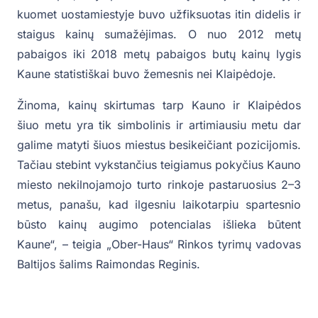
kuomet uostamiestyje buvo užfiksuotas itin didelis ir
staigus kainų sumažėjimas. O nuo 2012 metų
pabaigos iki 2018 metų pabaigos butų kainų lygis
Kaune statistiškai buvo žemesnis nei Klaipėdoje.
Žinoma, kainų skirtumas tarp Kauno ir Klaipėdos
šiuo metu yra tik simbolinis ir artimiausiu metu dar
galime matyti šiuos miestus besikeičiant pozicijomis.
Tačiau stebint vykstančius teigiamus pokyčius Kauno
miesto nekilnojamojo turto rinkoje pastaruosius 2–3
metus, panašu, kad ilgesniu laikotarpiu spartesnio
būsto kainų augimo potencialas išlieka būtent
Kaune“, – teigia „Ober-Haus“ Rinkos tyrimų vadovas
Baltijos šalims Raimondas Reginis.