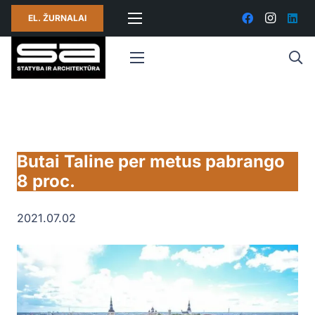
EL. ŽURNALAI
Butai Taline per metus pabrango
8 proc.
2021.07.02