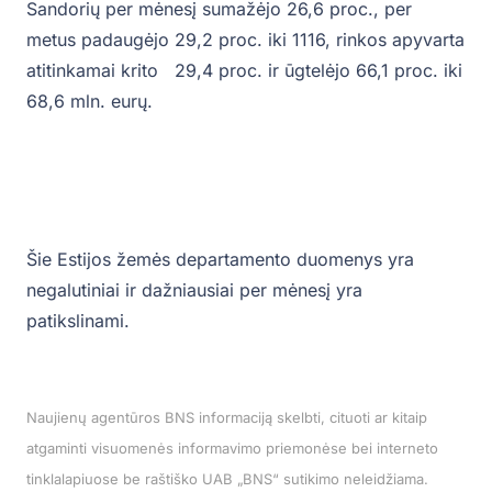
Sandorių per mėnesį sumažėjo 26,6 proc., per
metus padaugėjo 29,2 proc. iki 1116, rinkos apyvarta
atitinkamai krito 29,4 proc. ir ūgtelėjo 66,1 proc. iki
68,6 mln. eurų.
Šie Estijos žemės departamento duomenys yra
negalutiniai ir dažniausiai per mėnesį yra
patikslinami.
Naujienų agentūros BNS informaciją skelbti, cituoti ar kitaip
atgaminti visuomenės informavimo priemonėse bei interneto
tinklalapiuose be raštiško UAB „BNS“ sutikimo neleidžiama.