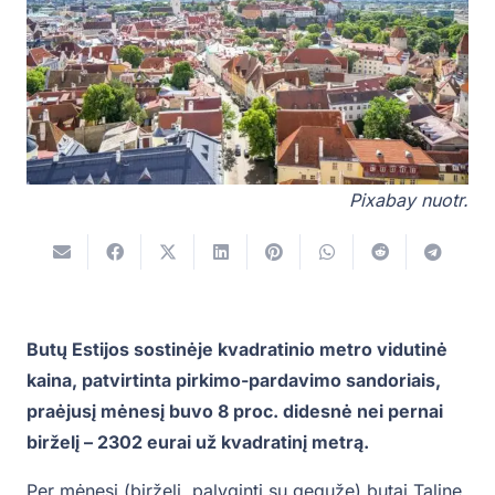
Pixabay nuotr.
Butų Estijos sostinėje kvadratinio metro vidutinė
kaina, patvirtinta pirkimo-pardavimo sandoriais,
praėjusį mėnesį buvo 8 proc. didesnė nei pernai
birželį – 2302 eurai už kvadratinį metrą.
Per mėnesį (birželį, palyginti su geguže) butai Taline