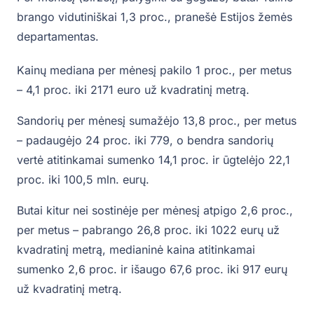
brango vidutiniškai 1,3 proc., pranešė Estijos žemės
departamentas.
Kainų mediana per mėnesį pakilo 1 proc., per metus
– 4,1 proc. iki 2171 euro už kvadratinį metrą.
Sandorių per mėnesį sumažėjo 13,8 proc., per metus
– padaugėjo 24 proc. iki 779, o bendra sandorių
vertė atitinkamai sumenko 14,1 proc. ir ūgtelėjo 22,1
proc. iki 100,5 mln. eurų.
Butai kitur nei sostinėje per mėnesį atpigo 2,6 proc.,
per metus – pabrango 26,8 proc. iki 1022 eurų už
kvadratinį metrą, medianinė kaina atitinkamai
sumenko 2,6 proc. ir išaugo 67,6 proc. iki 917 eurų
už kvadratinį metrą.