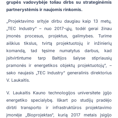
grupės vadovybėje toliau dirbs su strateginėmis
partnerystėmis ir naujomis rinkomis.
„Projektavimo srityje dirbu daugiau kaip 13 metų,
„TEC Industry“ – nuo 2017-ųjų, todėl gerai žinau
įmonės procesus, projektus, galimybes. Turime
aiškius tikslus, tvirtą projektuotojų ir inžinierių
komandą, tad tęsime numatytus darbus, kad
įsitvirtintume tarp Baltijos šalyse stipriausių
pramonės ir energetikos objektų projektuotojų“, –
sako naujasis „TEC Industry“ generalinis direktorius
V. Laukaitis.
V. Laukaitis Kauno technologijos universitete įgijo
energetiko specialybę. Iškart po studijų pradėjo
dirbti transporto ir infrastruktūros projektavimo
įmonėje „Bioprojektas“, kurią 2017 metais įsigijo