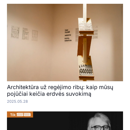
Architektūra už regėjimo ribų: kaip mūsų
pojūčiai keičia erdvės suvokimą
2025.05.28