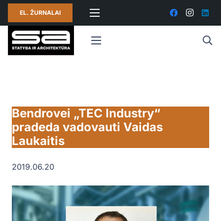
EL. ŽURNALAI
Bendrovei „TEC Industry“
pradeda vadovauti Vaidas
Laukaitis
2019.06.20