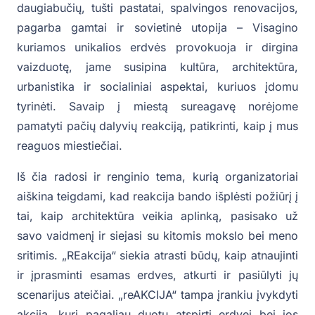
daugiabučių, tušti pastatai, spalvingos renovacijos,
pagarba gamtai ir sovietinė utopija – Visagino
kuriamos unikalios erdvės provokuoja ir dirgina
vaizduotę, jame susipina kultūra, architektūra,
urbanistika ir socialiniai aspektai, kuriuos įdomu
tyrinėti. Savaip į miestą sureagavę norėjome
pamatyti pačių dalyvių reakciją, patikrinti, kaip į mus
reaguos miestiečiai.
Iš čia radosi ir renginio tema, kurią organizatoriai
aiškina teigdami, kad reakcija bando išplėsti požiūrį į
tai, kaip architektūra veikia aplinką, pasisako už
savo vaidmenį ir siejasi su kitomis mokslo bei meno
sritimis. „REakcija“ siekia atrasti būdų, kaip atnaujinti
ir įprasminti esamas erdves, atkurti ir pasiūlyti jų
scenarijus ateičiai. „reAKCIJA“ tampa įrankiu įvykdyti
akciją, kuri pagaliau duotų atspirtį erdvei bei jos