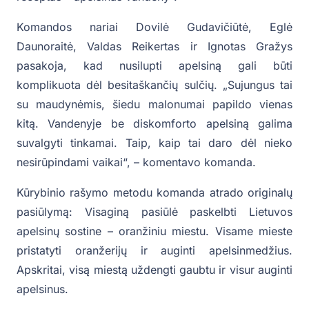
Komandos nariai Dovilė Gudavičiūtė, Eglė
Daunoraitė, Valdas Reikertas ir Ignotas Gražys
pasakoja, kad nusilupti apelsiną gali būti
komplikuota dėl besitaškančių sulčių. „Sujungus tai
su maudynėmis, šiedu malonumai papildo vienas
kitą. Vandenyje be diskomforto apelsiną galima
suvalgyti tinkamai. Taip, kaip tai daro dėl nieko
nesirūpindami vaikai“, – komentavo komanda.
Kūrybinio rašymo metodu komanda atrado originalų
pasiūlymą: Visaginą pasiūlė paskelbti Lietuvos
apelsinų sostine – oranžiniu miestu. Visame mieste
pristatyti oranžerijų ir auginti apelsinmedžius.
Apskritai, visą miestą uždengti gaubtu ir visur auginti
apelsinus.