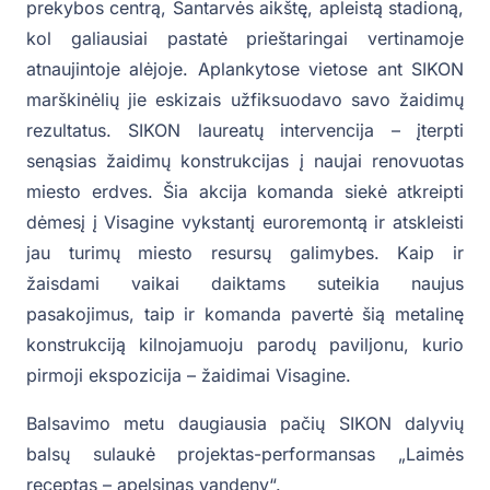
prekybos centrą, Santarvės aikštę, apleistą stadioną,
kol galiausiai pastatė prieštaringai vertinamoje
atnaujintoje alėjoje. Aplankytose vietose ant SIKON
marškinėlių jie eskizais užfiksuodavo savo žaidimų
rezultatus. SIKON laureatų intervencija – įterpti
senąsias žaidimų konstrukcijas į naujai renovuotas
miesto erdves. Šia akcija komanda siekė atkreipti
dėmesį į Visagine vykstantį euroremontą ir atskleisti
jau turimų miesto resursų galimybes. Kaip ir
žaisdami vaikai daiktams suteikia naujus
pasakojimus, taip ir komanda pavertė šią metalinę
konstrukciją kilnojamuoju parodų paviljonu, kurio
pirmoji ekspozicija – žaidimai Visagine.
Balsavimo metu daugiausia pačių SIKON dalyvių
balsų sulaukė projektas-performansas „Laimės
receptas – apelsinas vandeny“.