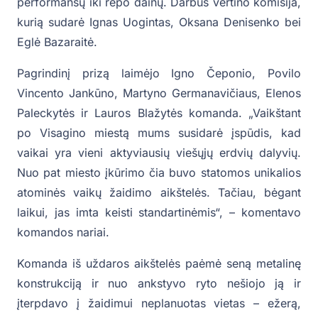
performansų iki repo dainų. Darbus vertino komisija,
kurią sudarė Ignas Uogintas, Oksana Denisenko bei
Eglė Bazaraitė.
Pagrindinį prizą laimėjo Igno Čeponio, Povilo
Vincento Jankūno, Martyno Germanavičiaus, Elenos
Paleckytės ir Lauros Blažytės komanda. „Vaikštant
po Visagino miestą mums susidarė įspūdis, kad
vaikai yra vieni aktyviausių viešųjų erdvių dalyvių.
Nuo pat miesto įkūrimo čia buvo statomos unikalios
atominės vaikų žaidimo aikštelės. Tačiau, bėgant
laikui, jas imta keisti standartinėmis“, – komentavo
komandos nariai.
Komanda iš uždaros aikštelės paėmė seną metalinę
konstrukciją ir nuo ankstyvo ryto nešiojo ją ir
įterpdavo į žaidimui neplanuotas vietas – ežerą,