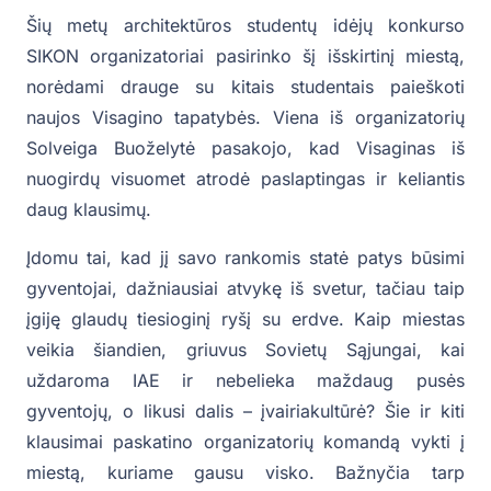
Šių metų architektūros studentų idėjų konkurso
SIKON organizatoriai pasirinko šį išskirtinį miestą,
norėdami drauge su kitais studentais paieškoti
naujos Visagino tapatybės. Viena iš organizatorių
Solveiga Buoželytė pasakojo, kad Visaginas iš
nuogirdų visuomet atrodė paslaptingas ir keliantis
daug klausimų.
Įdomu tai, kad jį savo rankomis statė patys būsimi
gyventojai, dažniausiai atvykę iš svetur, tačiau taip
įgiję glaudų tiesioginį ryšį su erdve. Kaip miestas
veikia šiandien, griuvus Sovietų Sąjungai, kai
uždaroma IAE ir nebelieka maždaug pusės
gyventojų, o likusi dalis – įvairiakultūrė? Šie ir kiti
klausimai paskatino organizatorių komandą vykti į
miestą, kuriame gausu visko. Bažnyčia tarp