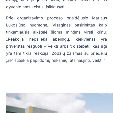
gyventojams keistis, įsiklausyti.
Prie organizavimo proceso prisidėjusio Mariaus
Lukošiūno nuomone, Visaginas pasirinktas kaip
tinkamiausia aikštelė šioms mintims virsti kūnu:
„Reakcija nepalieka abejingų, kiekvienas yra
priverstas reaguoti – veikti arba tik stebėti, kas irgi
yra tam tikra reakcija. Žodžių žaismas su priedėliu
„re“ suteikia papildomų reikšmių: atsinaujinti, veikti.“