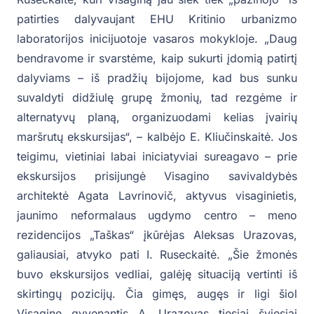
patirties dalyvaujant EHU Kritinio urbanizmo
laboratorijos inicijuotoje vasaros mokykloje. „Daug
bendravome ir svarstėme, kaip sukurti įdomią patirtį
dalyviams – iš pradžių bijojome, kad bus sunku
suvaldyti didžiulę grupę žmonių, tad rezgėme ir
alternatyvų planą, organizuodami kelias įvairių
maršrutų ekskursijas“, – kalbėjo E. Kliučinskaitė. Jos
teigimu, vietiniai labai iniciatyviai sureagavo – prie
ekskursijos prisijungė Visagino savivaldybės
architektė Agata Lavrinovič, aktyvus visaginietis,
jaunimo neformalaus ugdymo centro – meno
rezidencijos „Taškas“ įkūrėjas Aleksas Urazovas,
galiausiai, atvyko pati I. Ruseckaitė. „Šie žmonės
buvo ekskursijos vedliai, galėję situaciją vertinti iš
skirtingų pozicijų. Čia gimęs, augęs ir ligi šiol
Visagine gyvenantis A. Urazovas tiesiai šviesiai