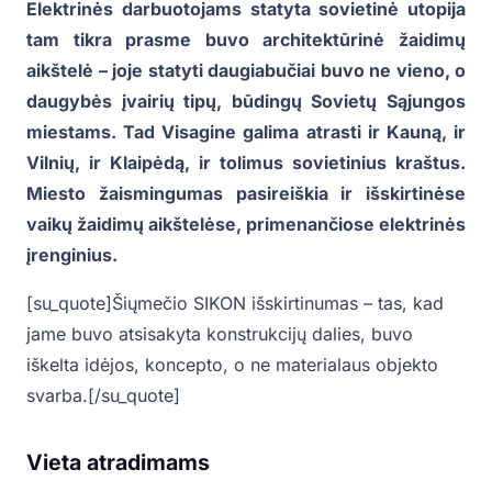
Elektrinės darbuotojams statyta sovietinė utopija
tam tikra prasme buvo architektūrinė žaidimų
aikštelė – joje statyti daugiabučiai buvo ne vieno, o
daugybės įvairių tipų, būdingų Sovietų Sąjungos
miestams. Tad Visagine galima atrasti ir Kauną, ir
Vilnių, ir Klaipėdą, ir tolimus sovietinius kraštus.
Miesto žaismingumas pasireiškia ir išskirtinėse
vaikų žaidimų aikštelėse, primenančiose elektrinės
įrenginius.
[su_quote]Šiųmečio SIKON išskirtinumas – tas, kad
jame buvo atsisakyta konstrukcijų dalies, buvo
iškelta idėjos, koncepto, o ne materialaus objekto
svarba.[/su_quote]
Vieta atradimams