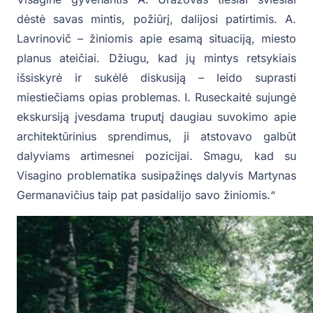
dėstė savas mintis, požiūrį, dalijosi patirtimis. A.
Lavrinovič – žiniomis apie esamą situaciją, miesto
planus ateičiai. Džiugu, kad jų mintys retsykiais
išsiskyrė ir sukėlė diskusiją – leido suprasti
miestiečiams opias problemas. I. Ruseckaitė sujungė
ekskursiją įvesdama truputį daugiau suvokimo apie
architektūrinius sprendimus, ji atstovavo galbūt
dalyviams artimesnei pozicijai. Smagu, kad su
Visagino problematika susipažinęs dalyvis Martynas
Germanavičius taip pat pasidalijo savo žiniomis.“