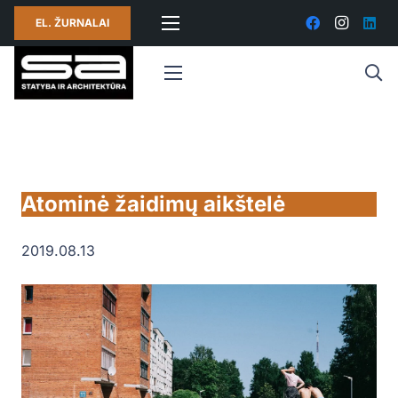
EL. ŽURNALAI
Atominė žaidimų aikštelė
2019.08.13