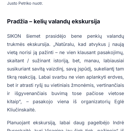
Justo Petriko nuotr.
Pradžia – kelių valandų ekskursija
SIKON šiemet prasidėjo bene penkių valandų
trukmės ekskursija. „Natūralu, kad atvykus į naują
vietą norisi ją pažinti – ne vien klausant pasakojimų,
skaitant / sužinant istoriją, bet, manau, labiausiai
susikuriant savitą vaizdinį, savą įspūdį, sukeliantį tam
tikrą reakciją. Labai svarbu ne vien aplankyti erdves,
bet ir atrasti ryšį su vietiniais žmonėmis, vertinančiais
ir išgyvenančiais buvimą tose pačiose vietose
kitaip“, – pasakojo viena iš organizatorių Eglė
Kliučinskaitė.
Planuojant ekskursiją, labai daug pagelbėjo Indrė
Ruseckaitė, kuri Visaginą jau šiek tiek „pažinojo“ iš