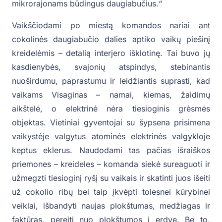
mikrorajonams būdingus daugiabučius.“
Vaikščiodami po miestą komandos nariai ant
cokolinės daugiabučio dalies aptiko vaikų piešinį
kreidelėmis – detalią interjero išklotinę. Tai buvo jų
kasdienybės, svajonių atspindys, stebinantis
nuoširdumu, paprastumu ir leidžiantis suprasti, kad
vaikams Visaginas – namai, kiemas, žaidimų
aikštelė, o elektrinė nėra tiesioginis grėsmės
objektas. Vietiniai gyventojai su šypsena prisimena
vaikystėje valgytus atominės elektrinės valgykloje
keptus eklerus. Naudodami tas pačias išraiškos
priemones – kreideles – komanda siekė sureaguoti ir
užmegzti tiesioginį ryšį su vaikais ir skatinti juos išeiti
už cokolio ribų bei taip įkvėpti tolesnei kūrybinei
veiklai, išbandyti naujas plokštumas, medžiagas ir
faktūras, pereiti nuo plokštumos į erdvę. Be to,