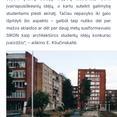
įvairiapusiškesnių idėjų, o kartu suteikti galimybę
studentams plėsti akiratį. Tačiau nepavyko iki galo
išpildyti šio aspekto – galbūt taip nutiko dėl per
mažos sklaidos ar dėl per daug metų susiformavusio
SIKON kaip architektūros studentų idėjų konkurso
įvaizdžio“, – aiškino E. Kliučinskaitė.