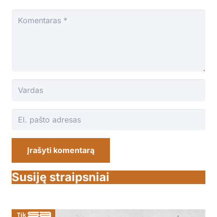
Įrašyti komentarą
Susiję straipsniai