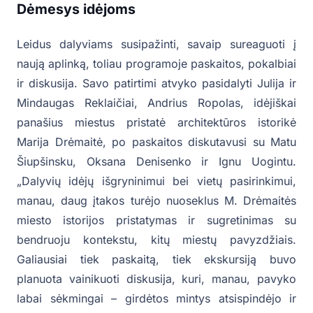
Dėmesys idėjoms
Leidus dalyviams susipažinti, savaip sureaguoti į
naują aplinką, toliau programoje paskaitos, pokalbiai
ir diskusija. Savo patirtimi atvyko pasidalyti Julija ir
Mindaugas Reklaičiai, Andrius Ropolas, idėjiškai
panašius miestus pristatė architektūros istorikė
Marija Drėmaitė, po paskaitos diskutavusi su Matu
Šiupšinsku, Oksana Denisenko ir Ignu Uogintu.
„Dalyvių idėjų išgryninimui bei vietų pasirinkimui,
manau, daug įtakos turėjo nuoseklus M. Drėmaitės
miesto istorijos pristatymas ir sugretinimas su
bendruoju kontekstu, kitų miestų pavyzdžiais.
Galiausiai tiek paskaitą, tiek ekskursiją buvo
planuota vainikuoti diskusija, kuri, manau, pavyko
labai sėkmingai – girdėtos mintys atsispindėjo ir