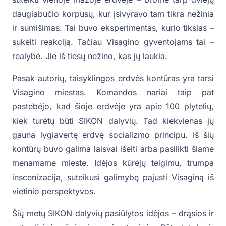
daugiabučio korpusų, kur įsivyravo tam tikra nežinia
ir sumišimas. Tai buvo eksperimentas, kurio tikslas –
sukelti reakciją. Tačiau Visagino gyventojams tai –
realybė. Jie iš tiesų nežino, kas jų laukia.
Pasak autorių, taisyklingos erdvės kontūras yra tarsi
Visagino miestas. Komandos nariai taip pat
pastebėjo, kad šioje erdvėje yra apie 100 plytelių,
kiek turėtų būti SIKON dalyvių. Tad kiekvienas jų
gauna lygiavertę erdvę socializmo principu. Iš šių
kontūrų buvo galima laisvai išeiti arba pasilikti šiame
menamame mieste. Idėjos kūrėjų teigimu, trumpa
inscenizacija, suteikusi galimybę pajusti Visaginą iš
vietinio perspektyvos.
Šių metų SIKON dalyvių pasiūlytos idėjos – drąsios ir