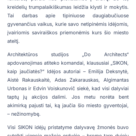
kreidelių trumpalaikiškumas leidžia klysti ir mokytis.
Tai darbas apie tipiniuose daugiabučiuose
gyvenančius vaikus, kurie savo netipinėmis idėjomis,
įvairiomis saviraiškos priemonėmis kurs šio miesto
ateitį.
Architektūros studijos „Do Architects“
apdovanojimas atiteko komandai, klaususiai „SIKON,
kaip jaučiatės?“ Idėjos autoriai – Emilija Deksnytė,
Aistė Rakauskaitė, Adas Zakarauskas, Algimantas
Urbonas ir Edvin Voiskunovič siekė, kad visi dalyviai
taptų jų akcijos dalimi. Jos metu norėta bent
akimirką pajusti tai, ką jaučia šio miesto gyventojai,
– nežinomybę.
Visi SIKON idėjų pristatyme dalyvavę žmonės buvo
sutelkti vienoje mažoje erdvėje – brome tarp dviejų