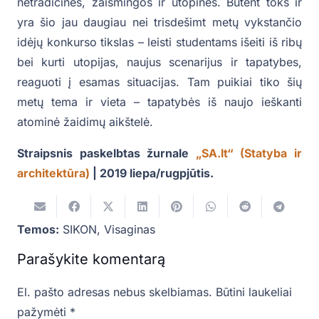
netradicinės, žaismingos ir utopinės. Būtent toks ir
yra šio jau daugiau nei trisdešimt metų vykstančio
idėjų konkurso tikslas – leisti studentams išeiti iš ribų
bei kurti utopijas, naujus scenarijus ir tapatybes,
reaguoti į esamas situacijas. Tam puikiai tiko šių
metų tema ir vieta – tapatybės iš naujo ieškanti
atominė žaidimų aikštelė.
Straipsnis paskelbtas žurnale
„SA.lt“ (Statyba ir
architektūra)
| 2019 liepa/rugpjūtis.
Temos:
SIKON
,
Visaginas
Parašykite komentarą
El. pašto adresas nebus skelbiamas.
Būtini laukeliai
pažymėti
*