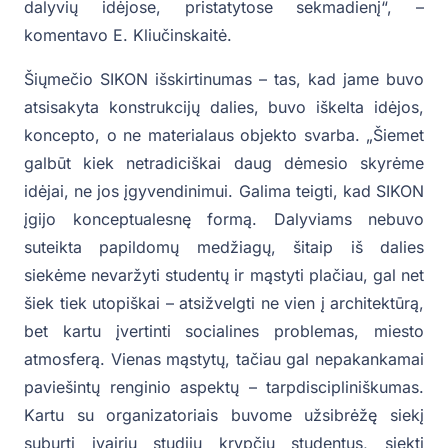
dalyvių idėjose, pristatytose sekmadienį“, –
komentavo E. Kliučinskaitė.
Šiųmečio SIKON išskirtinumas – tas, kad jame buvo
atsisakyta konstrukcijų dalies, buvo iškelta idėjos,
koncepto, o ne materialaus objekto svarba. „Šiemet
galbūt kiek netradiciškai daug dėmesio skyrėme
idėjai, ne jos įgyvendinimui. Galima teigti, kad SIKON
įgijo konceptualesnę formą. Dalyviams nebuvo
suteikta papildomų medžiagų, šitaip iš dalies
siekėme nevaržyti studentų ir mąstyti plačiau, gal net
šiek tiek utopiškai – atsižvelgti ne vien į architektūrą,
bet kartu įvertinti socialines problemas, miesto
atmosferą. Vienas mąstytų, tačiau gal nepakankamai
paviešintų renginio aspektų – tarpdiscipliniškumas.
Kartu su organizatoriais buvome užsibrėžę siekį
suburti įvairių studijų krypčių studentus, siekti