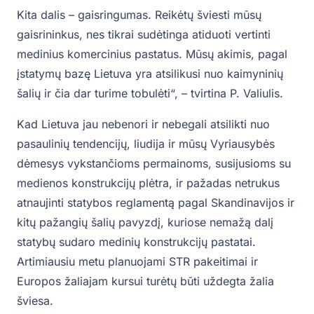
Kita dalis – gaisringumas. Reikėtų šviesti mūsų
gaisrininkus, nes tikrai sudėtinga atiduoti vertinti
medinius komercinius pastatus. Mūsų akimis, pagal
įstatymų bazę Lietuva yra atsilikusi nuo kaimyninių
šalių ir čia dar turime tobulėti“, – tvirtina P. Valiulis.
Kad Lietuva jau nebenori ir nebegali atsilikti nuo
pasaulinių tendencijų, liudija ir mūsų Vyriausybės
dėmesys vykstančioms permainoms, susijusioms su
medienos konstrukcijų plėtra, ir pažadas netrukus
atnaujinti statybos reglamentą pagal Skandinavijos ir
kitų pažangių šalių pavyzdį, kuriose nemažą dalį
statybų sudaro medinių konstrukcijų pastatai.
Artimiausiu metu planuojami STR pakeitimai ir
Europos žaliajam kursui turėtų būti uždegta žalia
šviesa.