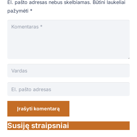
El. pašto adresas nebus skelbiamas.
Būtini laukeliai
pažymėti
*
Įrašyti komentarą
Susiję straipsniai