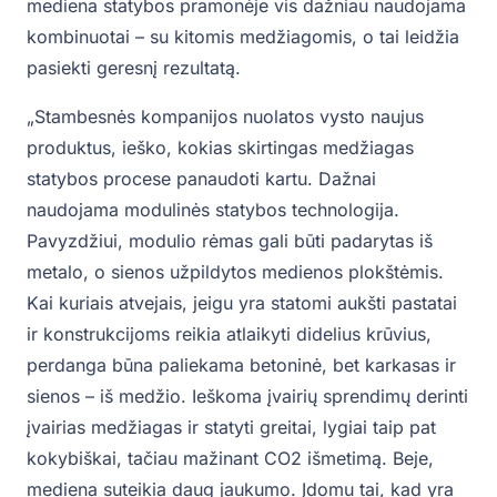
mediena statybos pramonėje vis dažniau naudojama
kombinuotai – su kitomis medžiagomis, o tai leidžia
pasiekti geresnį rezultatą.
„Stambesnės kompanijos nuolatos vysto naujus
produktus, ieško, kokias skirtingas medžiagas
statybos procese panaudoti kartu. Dažnai
naudojama modulinės statybos technologija.
Pavyzdžiui, modulio rėmas gali būti padarytas iš
metalo, o sienos užpildytos medienos plokštėmis.
Kai kuriais atvejais, jeigu yra statomi aukšti pastatai
ir konstrukcijoms reikia atlaikyti didelius krūvius,
perdanga būna paliekama betoninė, bet karkasas ir
sienos – iš medžio. Ieškoma įvairių sprendimų derinti
įvairias medžiagas ir statyti greitai, lygiai taip pat
kokybiškai, tačiau mažinant CO2 išmetimą. Beje,
mediena suteikia daug jaukumo. Įdomu tai, kad yra