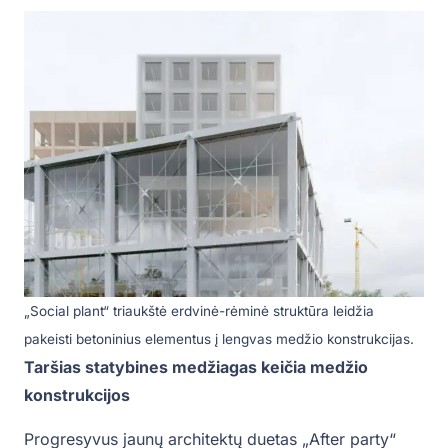
„Social plant“ triaukštė erdvinė-rėminė struktūra leidžia
pakeisti betoninius elementus į lengvas medžio konstrukcijas.
Taršias statybines medžiagas keičia medžio
konstrukcijos
Progresyvus jaunų architektų duetas „After party“