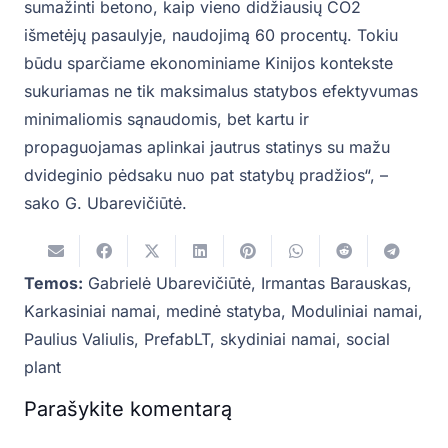
sumažinti betono, kaip vieno didžiausių CO2
išmetėjų pasaulyje, naudojimą 60 procentų. Tokiu
būdu sparčiame ekonominiame Kinijos kontekste
sukuriamas ne tik maksimalus statybos efektyvumas
minimaliomis sąnaudomis, bet kartu ir
propaguojamas aplinkai jautrus statinys su mažu
dvideginio pėdsaku nuo pat statybų pradžios“, –
sako G. Ubarevičiūtė.
Temos:
Gabrielė Ubarevičiūtė
,
Irmantas Barauskas
,
Karkasiniai namai
,
medinė statyba
,
Moduliniai namai
,
Paulius Valiulis
,
PrefabLT
,
skydiniai namai
,
social
plant
Parašykite komentarą