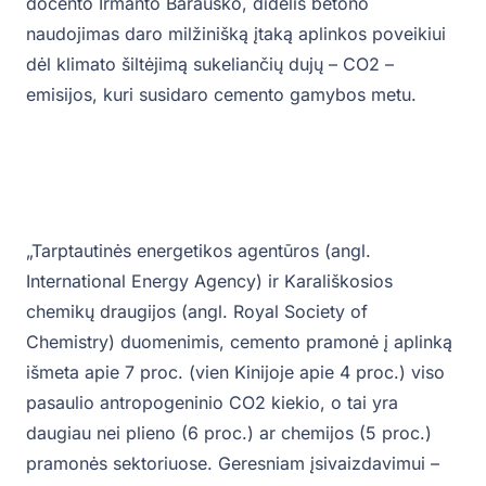
docento Irmanto Barausko, didelis betono
naudojimas daro milžinišką įtaką aplinkos poveikiui
dėl klimato šiltėjimą sukeliančių dujų – CO2 –
emisijos, kuri susidaro cemento gamybos metu.
„Tarptautinės energetikos agentūros (angl.
International Energy Agency) ir Karališkosios
chemikų draugijos (angl. Royal Society of
Chemistry) duomenimis, cemento pramonė į aplinką
išmeta apie 7 proc. (vien Kinijoje apie 4 proc.) viso
pasaulio antropogeninio CO2 kiekio, o tai yra
daugiau nei plieno (6 proc.) ar chemijos (5 proc.)
pramonės sektoriuose. Geresniam įsivaizdavimui –