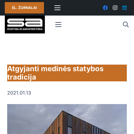
EL. ŽURNALAI
Atgyjanti medinės statybos
tradicija
2021.01.13