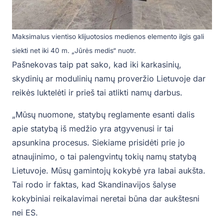
Maksimalus vientiso klijuotosios medienos elemento ilgis gali
siekti net iki 40 m. „Jūrės medis“ nuotr.
Pašnekovas taip pat sako, kad iki karkasinių,
skydinių ar modulinių namų proveržio Lietuvoje dar
reikės luktelėti ir prieš tai atlikti namų darbus.
„Mūsų nuomone, statybų reglamente esanti dalis
apie statybą iš medžio yra atgyvenusi ir tai
apsunkina procesus. Siekiame prisidėti prie jo
atnaujinimo, o tai palengvintų tokių namų statybą
Lietuvoje. Mūsų gamintojų kokybė yra labai aukšta.
Tai rodo ir faktas, kad Skandinavijos šalyse
kokybiniai reikalavimai neretai būna dar aukštesni
nei ES.