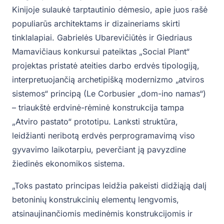
Kinijoje sulaukė tarptautinio dėmesio, apie juos rašė
populiarūs architektams ir dizaineriams skirti
tinklalapiai. Gabrielės Ubarevičiūtės ir Giedriaus
Mamavičiaus konkursui pateiktas „Social Plant“
projektas pristatė ateities darbo erdvės tipologiją,
interpretuojančią archetipišką modernizmo „atviros
sistemos“ principą (Le Corbusier „dom-ino namas“)
– triaukštė erdvinė-rėminė konstrukcija tampa
„Atviro pastato“ prototipu. Lanksti struktūra,
leidžianti neribotą erdvės perprogramavimą viso
gyvavimo laikotarpiu, peverčiant ją pavyzdine
žiedinės ekonomikos sistema.
„Toks pastato principas leidžia pakeisti didžiąją dalį
betoninių konstrukcinių elementų lengvomis,
atsinaujinančiomis medinėmis konstrukcijomis ir