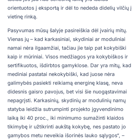
orientuotos į eksportą ir dėl to nededa didelių vilčių į
vietinę rinką.
Pasyvumas mūsų šalyje pasireiškia dėl įvairių mitų.
Vienas jų – kad karkasiniai, skydiniai ar moduliniai
namai nėra ilgaamžiai, tačiau jie taip pat kokybiški
kaip ir mūriniai. Visos medžiagos yra kokybiškos ir
sertifikuotos, išdirbtos gamyklose. Dar yra mitų, kad
mediniai pastatai nekokybiški, kad juose nėra
galimybės pasiekti reikiamą energinę klasę, neva
didesnis gaisro pavojus, bet visi šie nuogąstavimai
nepagrįsti. Karkasinių, skydinių ar modulinių namų
statyba leidžia sutrumpinti projekto įgyvendinimo
laiką iki 40 proc., iki minimumo sumažinti klaidos
tikimybę ir užtikrinti aukštą kokybę, nes pastato jo
gamybos metu neveikia išorinės lauko sąlygos“, –