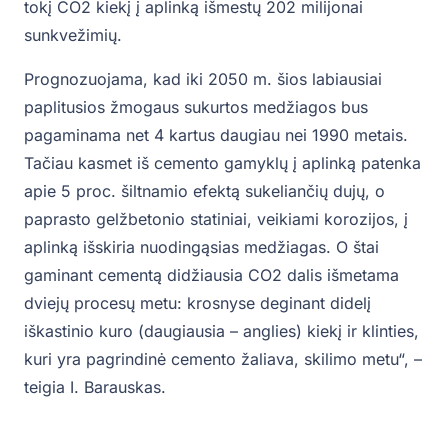
tokį CO2 kiekį į aplinką išmestų 202 milijonai
sunkvežimių.
Prognozuojama, kad iki 2050 m. šios labiausiai
paplitusios žmogaus sukurtos medžiagos bus
pagaminama net 4 kartus daugiau nei 1990 metais.
Tačiau kasmet iš cemento gamyklų į aplinką patenka
apie 5 proc. šiltnamio efektą sukeliančių dujų, o
paprasto gelžbetonio statiniai, veikiami korozijos, į
aplinką išskiria nuodingąsias medžiagas. O štai
gaminant cementą didžiausia CO2 dalis išmetama
dviejų procesų metu: krosnyse deginant didelį
iškastinio kuro (daugiausia – anglies) kiekį ir klinties,
kuri yra pagrindinė cemento žaliava, skilimo metu“, –
teigia I. Barauskas.