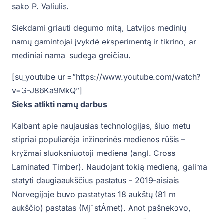
sako P. Valiulis.
Siekdami griauti degumo mitą, Latvijos medinių
namų gamintojai įvykdė eksperimentą ir tikrino, ar
mediniai namai sudega greičiau.
[su_youtube url=”https://www.youtube.com/watch?
v=G-J86Ka9MkQ”]
Sieks atlikti namų darbus
Kalbant apie naujausias technologijas, šiuo metu
stipriai populiarėja inžinerinės medienos rūšis –
kryžmai sluoksniuotoji mediena (angl. Cross
Laminated Timber). Naudojant tokią medieną, galima
statyti daugiaaukščius pastatus – 2019-aisiais
Norvegijoje buvo pastatytas 18 aukštų (81 m
aukščio) pastatas (Mj¯stÂrnet). Anot pašnekovo,