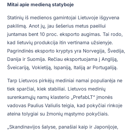
Mitai apie medieną statyboje
Statinių iš medienos gamintojai Lietuvoje išgyvena
pakilimą. Anot jų, jau šešerius metus paeiliui
juntamas bent 10 proc. eksporto augimas. Tai rodo,
kad lietuvių produkcija itin vertinama užsienyje.
Pagrindinės eksporto kryptys yra Norvegija, Švedija,
Danija ir Suomija. Rečiau eksportuojama į Angliją,
Šveicariją, Vokietiją, Ispaniją, Italiją ar Portugaliją.
Tarp Lietuvos pirkėjų mediniai namai populiarėja ne
tiek sparčiai, kiek stabiliai. Lietuvos medinių
surenkamųjų namų klasterio „PrefabLT“ įmonės
vadovas Paulius Valiulis teigia, kad pokyčiai rinkoje
ateina tolygiai su žmonių mąstymo pokyčiais.
„Skandinavijos šalyse, panašiai kaip ir Japonijoje,