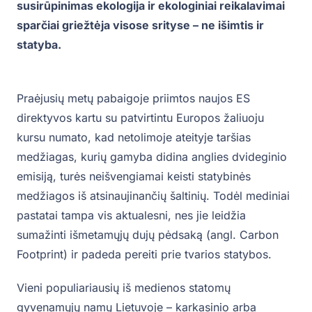
susirūpinimas ekologija ir ekologiniai reikalavimai
sparčiai griežtėja visose srityse – ne išimtis ir
statyba.
Praėjusių metų pabaigoje priimtos naujos ES
direktyvos kartu su patvirtintu Europos žaliuoju
kursu numato, kad netolimoje ateityje taršias
medžiagas, kurių gamyba didina anglies dvideginio
emisiją, turės neišvengiamai keisti statybinės
medžiagos iš atsinaujinančių šaltinių. Todėl mediniai
pastatai tampa vis aktualesni, nes jie leidžia
sumažinti išmetamųjų dujų pėdsaką (angl. Carbon
Footprint) ir padeda pereiti prie tvarios statybos.
Vieni populiariausių iš medienos statomų
gyvenamųjų namų Lietuvoje – karkasinio arba