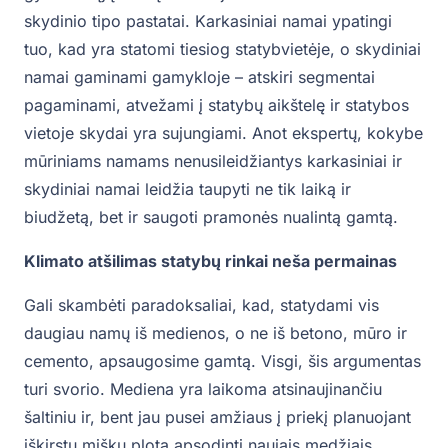
skydinio tipo pastatai. Karkasiniai namai ypatingi
tuo, kad yra statomi tiesiog statybvietėje, o skydiniai
namai gaminami gamykloje – atskiri segmentai
pagaminami, atvežami į statybų aikštelę ir statybos
vietoje skydai yra sujungiami. Anot ekspertų, kokybe
mūriniams namams nenusileidžiantys karkasiniai ir
skydiniai namai leidžia taupyti ne tik laiką ir
biudžetą, bet ir saugoti pramonės nualintą gamtą.
Klimato atšilimas statybų rinkai neša permainas
Gali skambėti paradoksaliai, kad, statydami vis
daugiau namų iš medienos, o ne iš betono, mūro ir
cemento, apsaugosime gamtą. Visgi, šis argumentas
turi svorio. Mediena yra laikoma atsinaujinančiu
šaltiniu ir, bent jau pusei amžiaus į priekį planuojant
iškirstų miškų plotą apsodinti naujais medžiais,