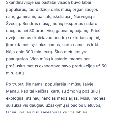
Skandinavijoje šie pastatai visada buvo labai
populiarūs, tad didžioji dalis mūsų organizacijos
narių gaminamų pastatų iškeliauja į Norvegiją ir
Švediją. Bendras mūsų įmonių eksportas sudaro
daugiau nei 80 proc. visų gaunamų pajamų. Prieš
dvejus metus skaičiavau bendrą sektoriaus apimtį,
įtraukdamas rąstinius namus, sodo namelius ir kt.,
išėjo apie 300 mln. eurų. Šiuo metu jos yra
paaugusios. Vien mūsų klasterio įmonės per
praėjusius metus eksportavo savo produkcijos už 50
mln. eurų.
Po truputį šie namai populiarėja ir mūsų šalyje.
Manau, kad tai keičiasi kartu su žmonių požiūriu į
ekologiją, atsinaujinančias medžiagas. Mūsų įmonės
sulaukia vis daugiau užsakymų iš pačios Lietuvos,
tačiau jos jau nuo senesnių laikų yra labiau