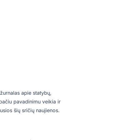
žurnalas apie statybų,
o pačiu pavadinimu veikia ir
sios šių sričių naujienos.