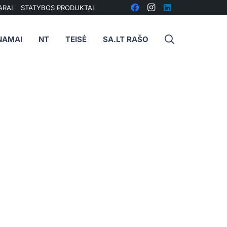
ARAI
STATYBOS PRODUKTAI
NAMAI
NT
TEISĖ
SA.LT RAŠO