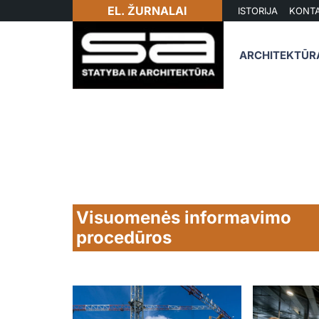
EL. ŽURNALAI
ISTORIJA
KONTA
ARCHITEKTŪR
Visuomenės informavimo
procedūros