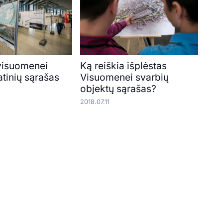
 visuomenei
Ką reiškia išplėstas
atinių sąrašas
Visuomenei svarbių
objektų sąrašas?
2018.07.11