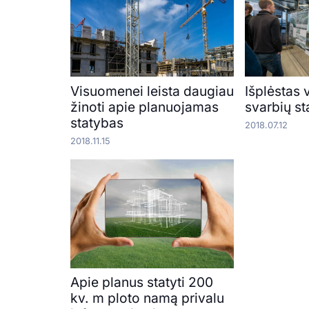
Visuomenei leista daugiau
Išplėstas
žinoti apie planuojamas
svarbių st
statybas
2018.07.12
2018.11.15
Apie planus statyti 200
kv. m ploto namą privalu