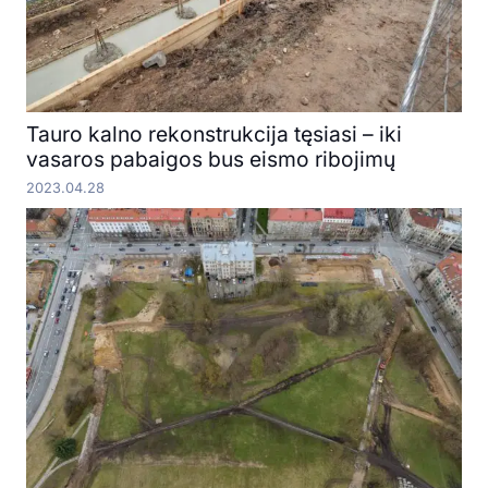
Tauro kalno rekonstrukcija tęsiasi – iki
vasaros pabaigos bus eismo ribojimų
2023.04.28