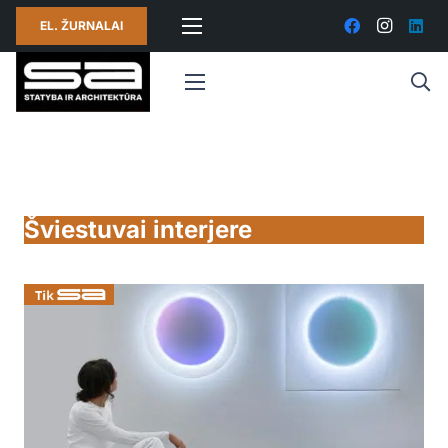
EL. ŽURNALAI
Šviestuvai interjere