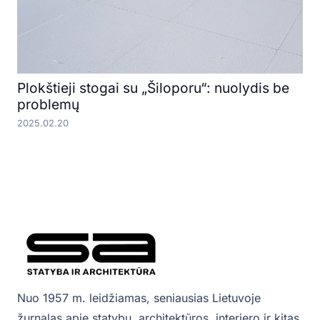
Plokštieji stogai su „Šiloporu“: nuolydis be
problemų
2025.02.20
Nuo 1957 m. leidžiamas, seniausias Lietuvoje
žurnalas apie statybų, architektūros, interjero ir kitas