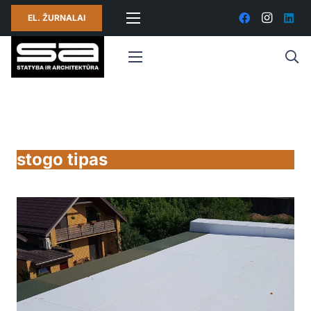
EL. ŽURNALAI
stogo tipas