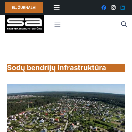
EL. ŽURNALAI
Sodų bendrijų infrastruktūra