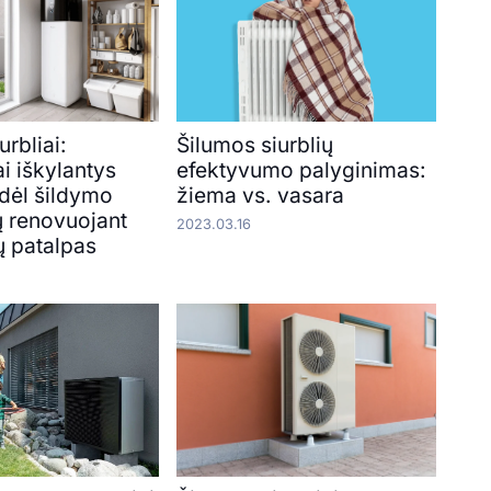
urbliai:
Šilumos siurblių
i iškylantys
efektyvumo palyginimas:
 dėl šildymo
žiema vs. vasara
 renovuojant
2023.03.16
ų patalpas