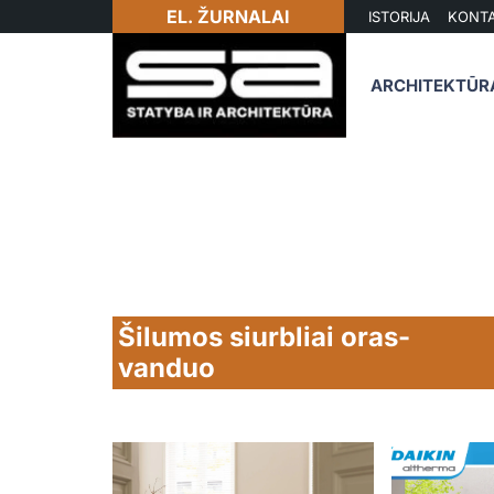
EL. ŽURNALAI
ISTORIJA
KONTA
ARCHITEKTŪR
Šilumos siurbliai oras-
vanduo