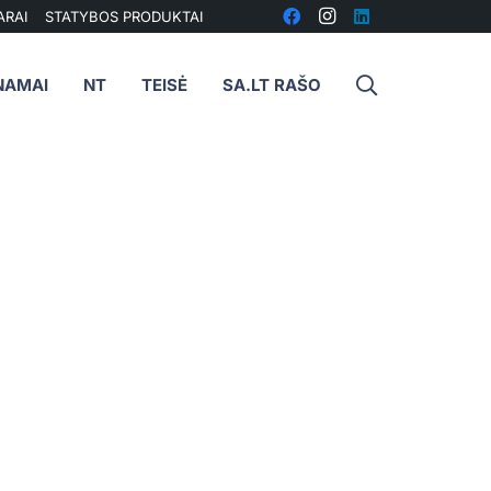
ARAI
STATYBOS PRODUKTAI
NAMAI
NT
TEISĖ
SA.LT RAŠO