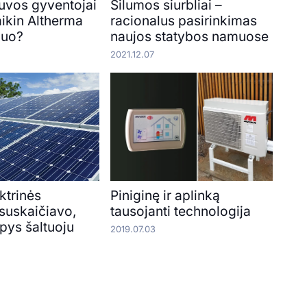
tuvos gyventojai
Šilumos siurbliai –
aikin Altherma
racionalus pasirinkimas
duo?
naujos statybos namuose
2021.12.07
ktrinės
Piniginę ir aplinką
 suskaičiavo,
tausojanti technologija
pys šaltuoju
2019.07.03