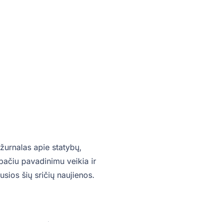
žurnalas apie statybų,
o pačiu pavadinimu veikia ir
sios šių sričių naujienos.