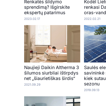
Renkatės šildymo
Kodėl Lie
sprendimą? Išgirskite
renkasi D
ekspertų patarimus
oras-van
2023.02.17
2022.02.21
Naujieji Daikin Altherma 3
Saulės ele
šilumos siurbliai ištirpdys
savininkė
net „šiaurietiškas širdis“
kiek sutau
sezonu
2021.09.29
2019.09.13