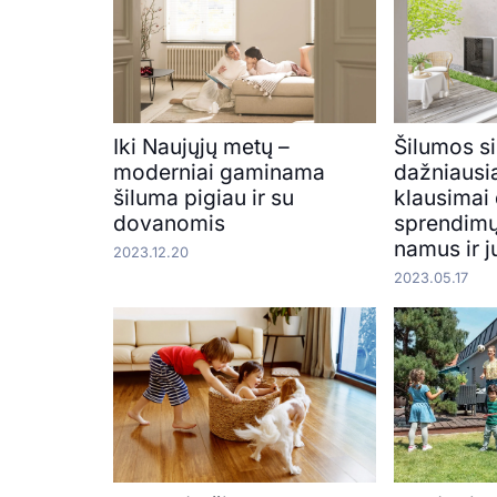
Iki Naujųjų metų –
Šilumos si
moderniai gaminama
dažniausia
šiluma pigiau ir su
klausimai
dovanomis
sprendimų
namus ir j
2023.12.20
2023.05.17