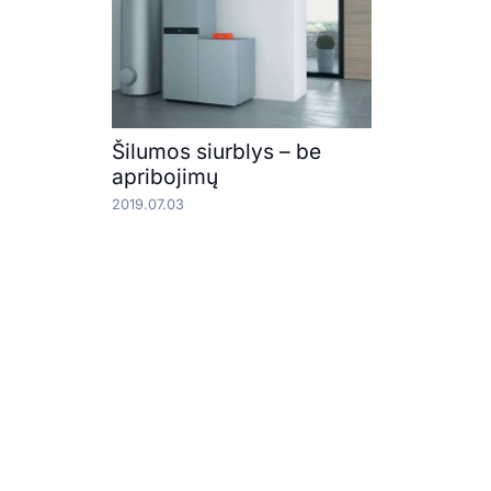
Šilumos siurblys – be
apribojimų
2019.07.03