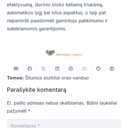
efektyvumą, išorinio bloko keliamą triukšmą,
automatikos lygį bei kitus aspektus, o taip pat
nepamiršti pasidomėti gamintojo patikimumu ir
suteikiamomis garantijomis.
PARTNERIO TURINYS
Temos:
Šilumos siurbliai oras-vanduo
Parašykite komentarą
El. pašto adresas nebus skelbiamas.
Būtini laukeliai
pažymėti
*