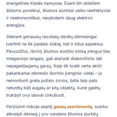
energetinės klasės namuose. Esant itin dideliam
šildymo poreikiui, šilumos siurbliai veiks neefektyviai
ir neekonomiškai, naudodami daug elektros
energijos.
Siekiant geriausių rezultatų derėtų dėmesingai
įvertinti ne tik pastato būklę, bet ir kitus aspektus.
Pavyzdžiui, išorinį šilumos siurblio bloką įrengus ties
miegamojo langais, gali atsirasti diskomforto dėl
nepageidaujamų garsų. Kaip tik todėl verta skirti
pakankamai dėmesio išorinio įrenginio vietai – jo
nemontuoti greta poilsio zonos, šalia taip pats
neturėtų būti augalų ar kitų objektų, kurie galėtų
trukdyti orui laisvai cirkuliuoti.
Peržiūrint rinkoje esantį
gausų asortimentą
, svarbu
atkreipti dėmesį į oro-vandens šilumos siurblių