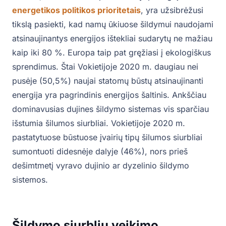
energetikos politikos prioritetais
, yra užsibrėžusi
tikslą pasiekti, kad namų ūkiuose šildymui naudojami
atsinaujinantys energijos ištekliai sudarytų ne mažiau
kaip iki 80 %. Europa taip pat gręžiasi į ekologiškus
sprendimus. Štai Vokietijoje 2020 m. daugiau nei
pusėje (50,5%) naujai statomų būstų atsinaujinanti
energija yra pagrindinis energijos šaltinis. Ankščiau
dominavusias dujines šildymo sistemas vis sparčiau
išstumia šilumos siurbliai. Vokietijoje 2020 m.
pastatytuose būstuose įvairių tipų šilumos siurbliai
sumontuoti didesnėje dalyje (46%), nors prieš
dešimtmetį vyravo dujinio ar dyzelinio šildymo
sistemos.
Šildymo siurblių veikimo