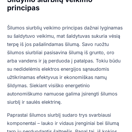
principas
Šilumos siurblių veikimo principas dažnai lyginamas
su šaldytuvo veikimu, mat šaldytuvas sukuria vėsią
terpę iš jos pašalindamas šilumą. Savo ruožtu
šilumos siurbliai pasisavina šilumą iš grunto, oro
arba vandens ir ją perduoda į patalpas. Tokiu būdu
su nedidelėmis elektros energijos sąnaudomis
užtikrinamas efektyvus ir ekonomiškas namų
šildymas. Siekiant visiško energetinio
autonomiškumo namuose galima įsirengti šilumos
siurblį ir saulės elektrinę.
Paprastai šilumos siurblį sudaro trys svarbiausi
komponentai – lauko ir vidaus įrenginiai bei šilumą
tarp jų perduodantis šaltnešis. Pagal tai, iš kokios