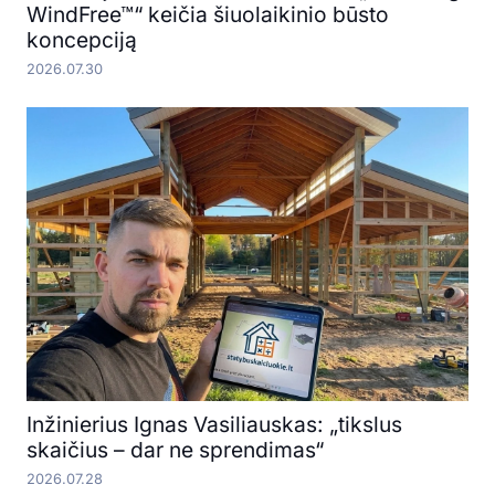
WindFree™“ keičia šiuolaikinio būsto
koncepciją
2026.07.30
Inžinierius Ignas Vasiliauskas: „tikslus
skaičius – dar ne sprendimas“
2026.07.28