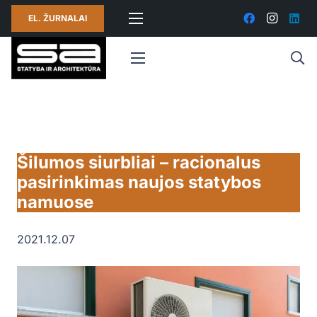
EL. ŽURNALAI
Šilumos siurbliai – racionalus
pasirinkimas naujos statybos
namuose
2021.12.07