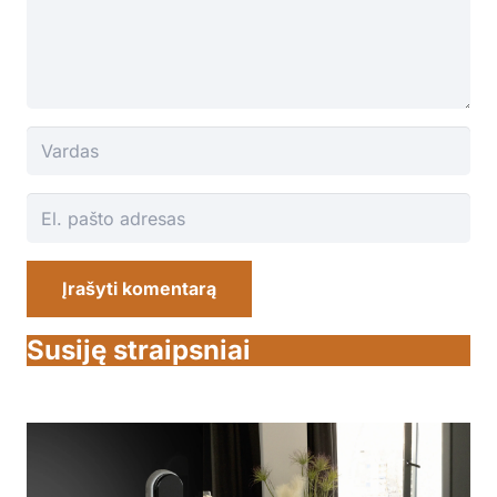
Įrašyti komentarą
Susiję straipsniai