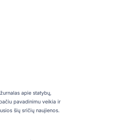
žurnalas apie statybų,
o pačiu pavadinimu veikia ir
sios šių sričių naujienos.