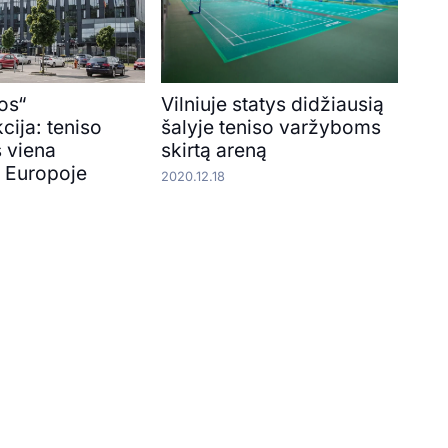
os“
Vilniuje statys didžiausią
cija: teniso
šalyje teniso varžyboms
s viena
skirtą areną
ų Europoje
2020.12.18