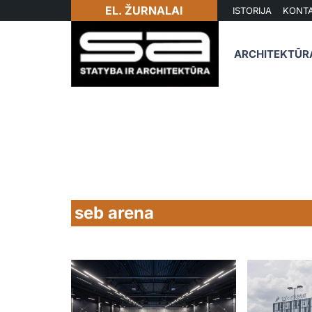
EL. ŽURNALAI
ISTORIJA
KONTA
ARCHITEKTŪR
seb arena