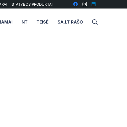
ARAI
STATYBOS PRODUKTAI
NAMAI
NT
TEISĖ
SA.LT RAŠO