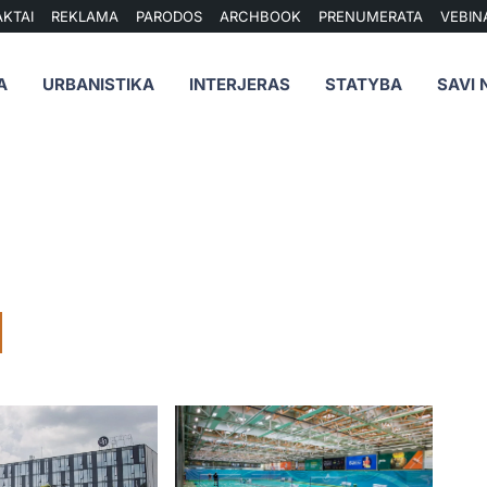
KTAI
REKLAMA
PARODOS
ARCHBOOK
PRENUMERATA
VEBIN
A
URBANISTIKA
INTERJERAS
STATYBA
SAVI 