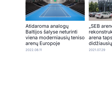
Atidaroma analogų
„SEB aren
Baltijos šalyse neturinti
rekonstruk
viena moderniausių teniso
arena tap
arenų Europoje
didžiausi
2022.08.11
2021.07.29