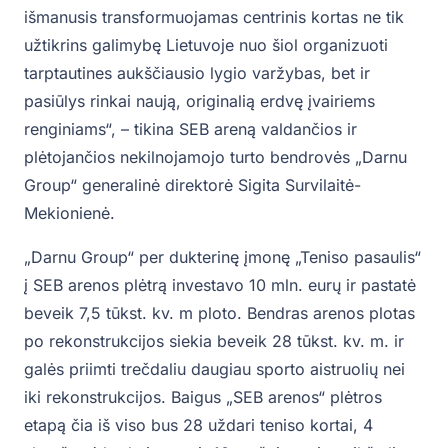
išmanusis transformuojamas centrinis kortas ne tik
užtikrins galimybę Lietuvoje nuo šiol organizuoti
tarptautines aukščiausio lygio varžybas, bet ir
pasiūlys rinkai naują, originalią erdvę įvairiems
renginiams“, – tikina SEB areną valdančios ir
plėtojančios nekilnojamojo turto bendrovės „Darnu
Group“ generalinė direktorė Sigita Survilaitė-
Mekionienė.
„Darnu Group“ per dukterinę įmonę „Teniso pasaulis“
į SEB arenos plėtrą investavo 10 mln. eurų ir pastatė
beveik 7,5 tūkst. kv. m ploto. Bendras arenos plotas
po rekonstrukcijos siekia beveik 28 tūkst. kv. m. ir
galės priimti trečdaliu daugiau sporto aistruolių nei
iki rekonstrukcijos. Baigus „SEB arenos“ plėtros
etapą čia iš viso bus 28 uždari teniso kortai, 4