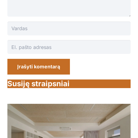
Įrašyti komentarą
Susiję straipsniai