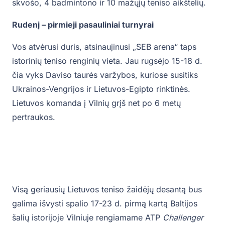
skvošo, 4 badmintono ir 10 mažųjų teniso aikštelių.
Rudenį – pirmieji pasauliniai turnyrai
Vos atvėrusi duris, atsinaujinusi „SEB arena“ taps
istorinių teniso renginių vieta. Jau rugsėjo 15-18 d.
čia vyks Daviso taurės varžybos, kuriose susitiks
Ukrainos-Vengrijos ir Lietuvos-Egipto rinktinės.
Lietuvos komanda į Vilnių grįš net po 6 metų
pertraukos.
Visą geriausių Lietuvos teniso žaidėjų desantą bus
galima išvysti spalio 17-23 d. pirmą kartą Baltijos
šalių istorijoje Vilniuje rengiamame ATP
Challenger