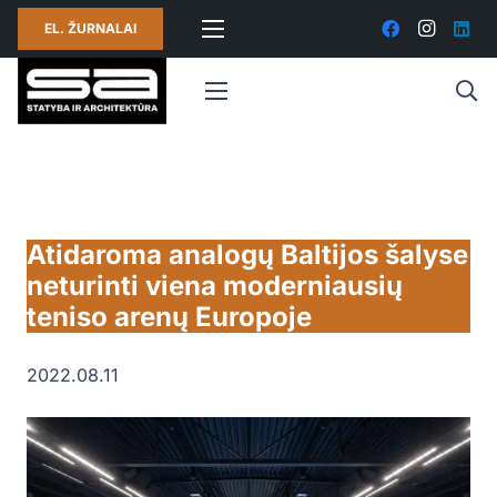
EL. ŽURNALAI
Atidaroma analogų Baltijos šalyse
neturinti viena moderniausių
teniso arenų Europoje
2022.08.11