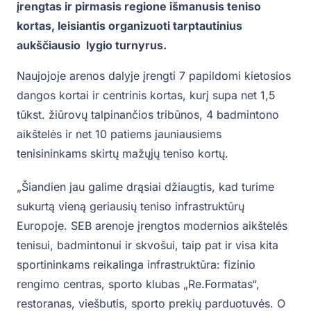
įrengtas ir pirmasis regione išmanusis teniso
kortas, leisiantis organizuoti tarptautinius
aukščiausio lygio turnyrus.
Naujojoje arenos dalyje įrengti 7 papildomi kietosios
dangos kortai ir centrinis kortas, kurį supa net 1,5
tūkst. žiūrovų talpinančios tribūnos, 4 badmintono
aikštelės ir net 10 patiems jauniausiems
tenisininkams skirtų mažųjų teniso kortų.
„Šiandien jau galime drąsiai džiaugtis, kad turime
sukurtą vieną geriausių teniso infrastruktūrų
Europoje. SEB arenoje įrengtos modernios aikštelės
tenisui, badmintonui ir skvošui, taip pat ir visa kita
sportininkams reikalinga infrastruktūra: fizinio
rengimo centras, sporto klubas „Re.Formatas“,
restoranas, viešbutis, sporto prekių parduotuvės. O