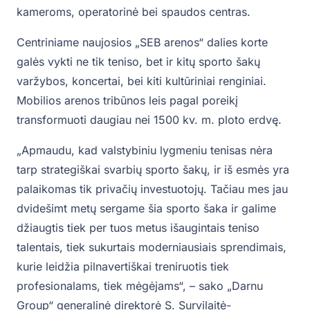
kameroms, operatorinė bei spaudos centras.
Centriniame naujosios „SEB arenos“ dalies korte
galės vykti ne tik teniso, bet ir kitų sporto šakų
varžybos, koncertai, bei kiti kultūriniai renginiai.
Mobilios arenos tribūnos leis pagal poreikį
transformuoti daugiau nei 1500 kv. m. ploto erdvę.
„Apmaudu, kad valstybiniu lygmeniu tenisas nėra
tarp strategiškai svarbių sporto šakų, ir iš esmės yra
palaikomas tik privačių investuotojų. Tačiau mes jau
dvidešimt metų sergame šia sporto šaka ir galime
džiaugtis tiek per tuos metus išaugintais teniso
talentais, tiek sukurtais moderniausiais sprendimais,
kurie leidžia pilnavertiškai treniruotis tiek
profesionalams, tiek mėgėjams“, – sako „Darnu
Group“ generalinė direktorė S. Survilaitė-