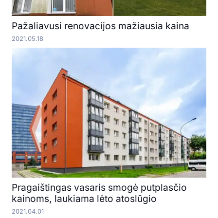
Pažaliavusi renovacijos mažiausia kaina
2021.05.18
Pragaištingas vasaris smogė putplasčio
kainoms, laukiama lėto atoslūgio
2021.04.01