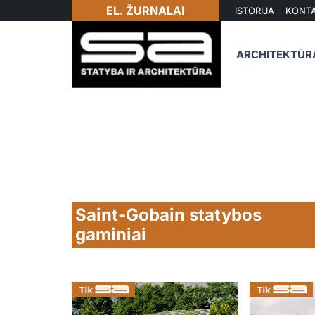
EL. ŽURNALAI
ISTORIJA
KONTA
ARCHITEKTŪR
Saint-Gobain statybos
gaminiai