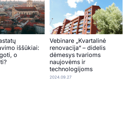
pastatų
Vebinare „Kvartalinė
vimo iššūkiai:
renovacija“ – didelis
goti, o
dėmesys tvarioms
ti?
naujovėms ir
technologijoms
2024.09.27