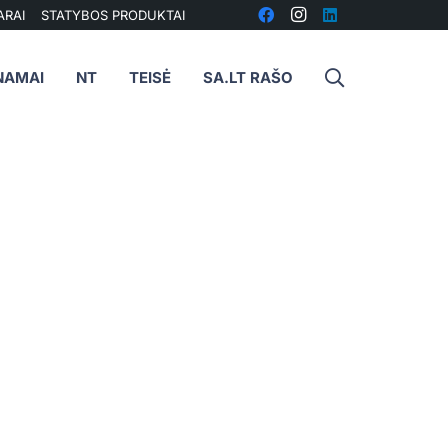
ARAI
STATYBOS PRODUKTAI
NAMAI
NT
TEISĖ
SA.LT RAŠO