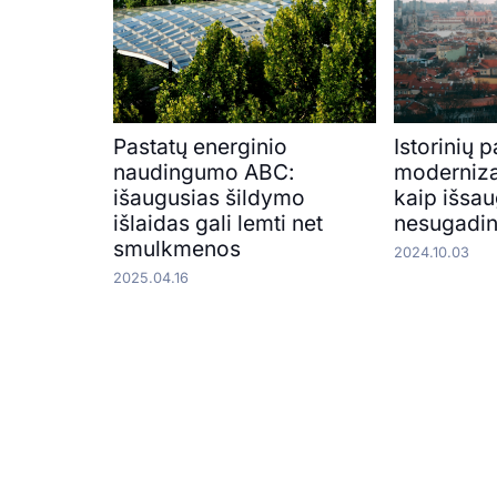
Pastatų energinio
Istorinių 
naudingumo ABC:
moderniza
išaugusias šildymo
kaip išsau
išlaidas gali lemti net
nesugadin
smulkmenos
2024.10.03
2025.04.16