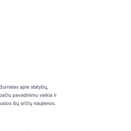
žurnalas apie statybų,
o pačiu pavadinimu veikia ir
sios šių sričių naujienos.