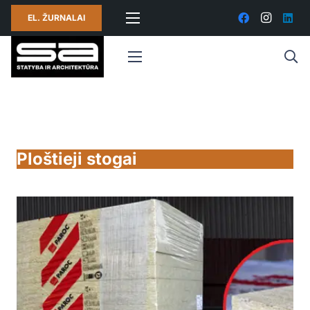
EL. ŽURNALAI
Ploštieji stogai