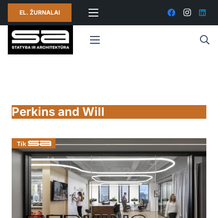
EL. ŽURNALAI
Perkins and Will