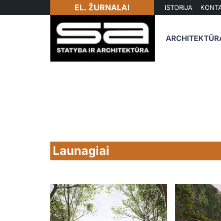
EL. ŽURNALAI
ISTORIJA
KONTA
ARCHITEKTŪR
Launagiai