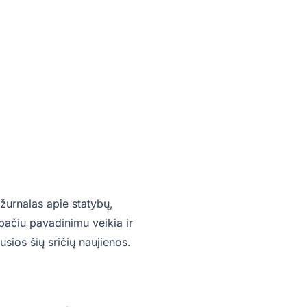
žurnalas apie statybų,
o pačiu pavadinimu veikia ir
sios šių sričių naujienos.