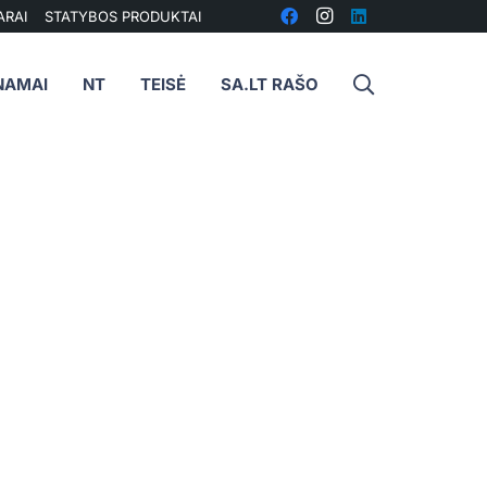
ARAI
STATYBOS PRODUKTAI
NAMAI
NT
TEISĖ
SA.LT RAŠO