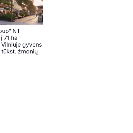
oup“ NT
 į 71 ha
e Vilniuje gyvens
 tūkst. žmonių