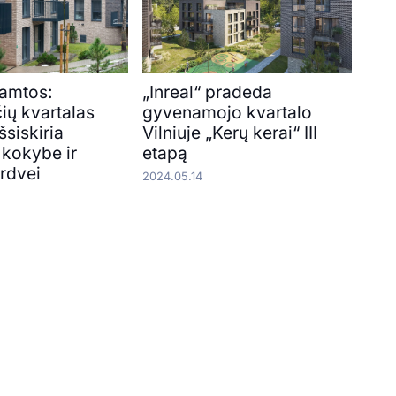
gamtos:
„Inreal“ pradeda
ių kvartalas
gyvenamojo kvartalo
šsiskiria
Vilniuje „Kerų kerai“ III
kokybe ir
etapą
rdvei
2024.05.14