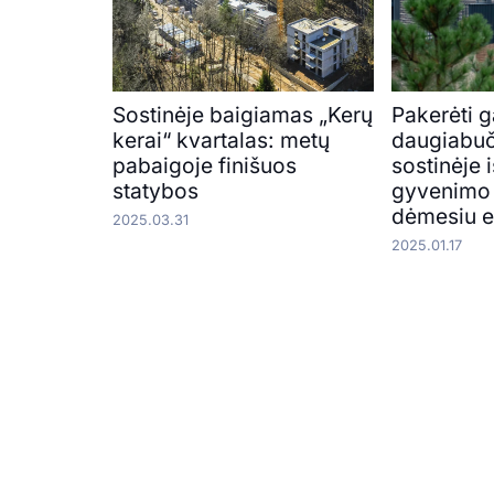
Sostinėje baigiamas „Kerų
Pakerėti 
kerai“ kvartalas: metų
daugiabuč
pabaigoje finišuos
sostinėje i
statybos
gyvenimo 
dėmesiu e
2025.03.31
2025.01.17