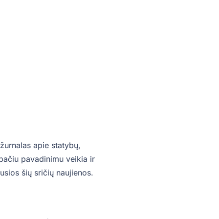
žurnalas apie statybų,
o pačiu pavadinimu veikia ir
sios šių sričių naujienos.