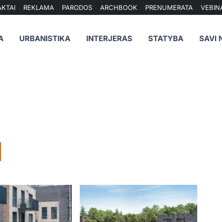
KTAI
REKLAMA
PARODOS
ARCHBOOK
PRENUMERATA
VEBIN
A
URBANISTIKA
INTERJERAS
STATYBA
SAVI 