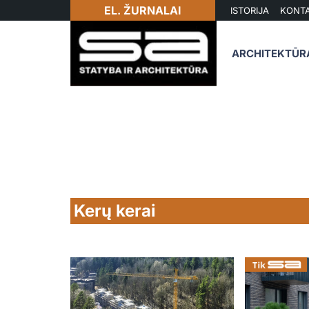
EL. ŽURNALAI
ISTORIJA
KONTA
ARCHITEKTŪR
Kerų kerai