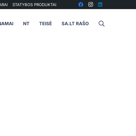
ARAI
STATYBOS PRODUKTAI
NAMAI
NT
TEISĖ
SA.LT RAŠO