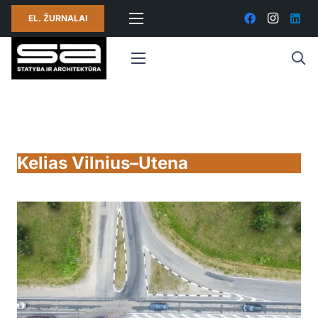
EL. ŽURNALAI
Kelias Vilnius–Utena