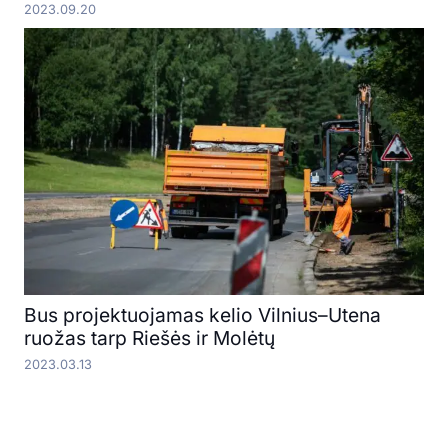
2023.09.20
Bus projektuojamas kelio Vilnius–Utena
ruožas tarp Riešės ir Molėtų
2023.03.13