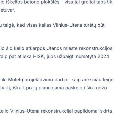
 iškeltos betono plokštės – visa tai greitai taps tik
ietuva“.
teigė, kad visas kelias Vilnius–Utena turėtų būti
lgio šio kelio atkarpos Utenos mieste rekonstrukcijos
 taip pat atlieka HISK, juos užbaigti numatyta 2024
 iki Molėtų projektavimo darbai, kaip anksčiau teigė
etvirtį, iškart po jų planuojama paskelbti šio ruožo
kelio Vilnius–Utena rekonstrukcijai papildomai skirta