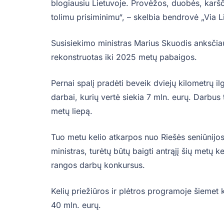
blogiausiu Lietuvoje. Provėžos, duobės, karščio
tolimu prisiminimu“, – skelbia bendrovė „Via L
Susisiekimo ministras Marius Skuodis anksčiau 
rekonstruotas iki 2025 metų pabaigos.
Pernai spalį pradėti beveik dviejų kilometrų i
darbai, kurių vertė siekia 7 mln. eurų. Darbus
metų liepą.
Tuo metu kelio atkarpos nuo Riešės seniūnijos
ministras, turėtų būtų baigti antrąjį šių metų k
rangos darbų konkursus.
Kelių priežiūros ir plėtros programoje šiemet 
40 mln. eurų.