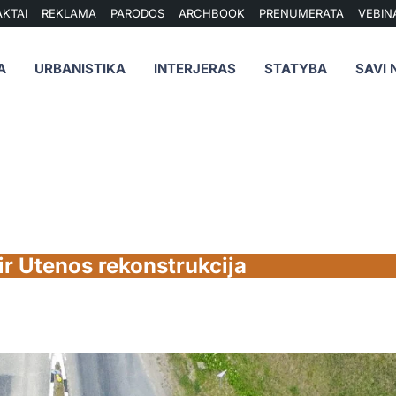
KTAI
REKLAMA
PARODOS
ARCHBOOK
PRENUMERATA
VEBIN
A
URBANISTIKA
INTERJERAS
STATYBA
SAVI 
ir Utenos rekonstrukcija