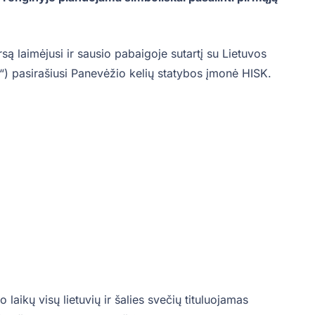
ą laimėjusi ir sausio pabaigoje sutartį su Lietuvos
a“) pasirašiusi Panevėžio kelių statybos įmonė HISK.
aikų visų lietuvių ir šalies svečių tituluojamas