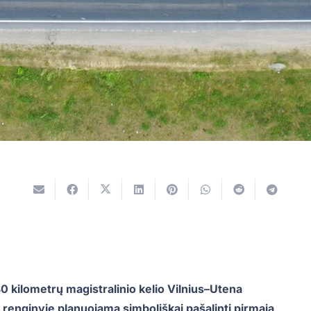
0 kilometrų magistralinio kelio Vilnius–Utena
 renginyje planuojama simboliškai pašalinti pirmąją