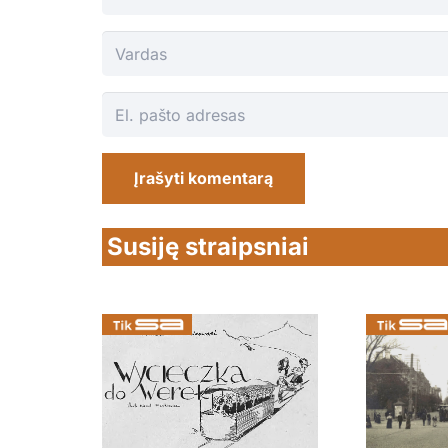
Įrašyti komentarą
Susiję straipsniai