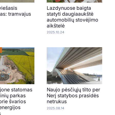
viešasis
Lazdynuose baigta
tas: tramvajus
statyti daugiaaukštė
automobilių stovėjimo
aikštelė
2025.10.24
jone statomas
Naujo pėsčiųjų tilto per
inių parkas
Nerį statybos prasidės
prie švarios
netrukus
energijos
2025.08.14
s