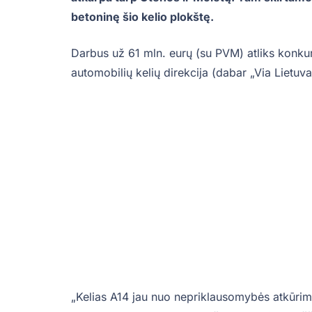
betoninę šio kelio plokštę.
Darbus už 61 mln. eurų (su PVM) atliks konkurs
automobilių kelių direkcija (dabar „Via Lietuv
„Kelias A14 jau nuo nepriklausomybės atkūrimo l