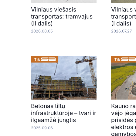
Vilniaus viešasis
Vilniaus 
transportas: tramvajus
transpor
(II dalis)
(I dalis)
2026.08.05
2026.07.27
Betonas tiltų
Kauno ra
infrastruktūroje – tvari ir
vėjo jėga
ilgaamžė jungtis
prisidės 
elektros 
2025.09.06
gamybo