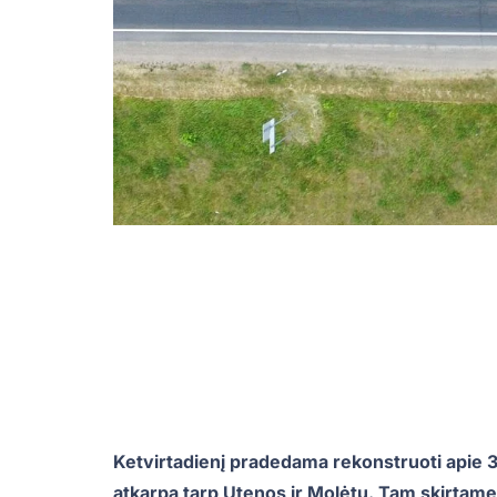
Ketvirtadienį pradedama rekonstruoti apie 3
atkarpa tarp Utenos ir Molėtų. Tam skirtame