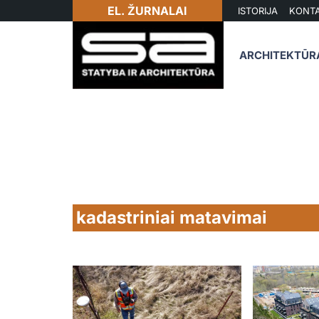
EL. ŽURNALAI
ISTORIJA
KONTA
ARCHITEKTŪR
kadastriniai matavimai