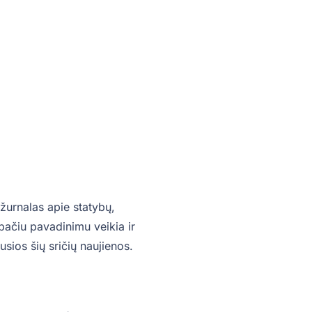
žurnalas apie statybų,
o pačiu pavadinimu veikia ir
sios šių sričių naujienos.