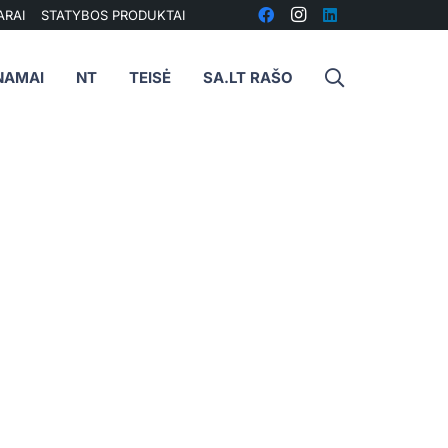
ARAI
STATYBOS PRODUKTAI
NAMAI
NT
TEISĖ
SA.LT RAŠO