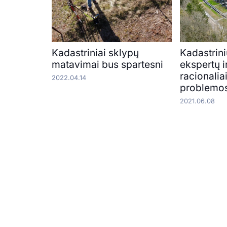
Kadastriniai sklypų
Kadastrin
matavimai bus spartesni
ekspertų in
racionalia
2022.04.14
problemo
2021.06.08