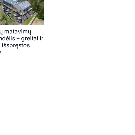
ių matavimų
dėlis – greitai ir
i išspręstos
s