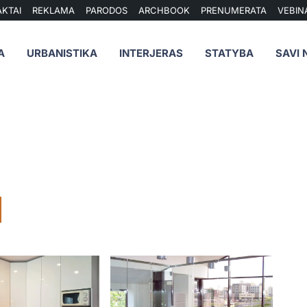
KTAI
REKLAMA
PARODOS
ARCHBOOK
PRENUMERATA
VEBIN
A
URBANISTIKA
INTERJERAS
STATYBA
SAVI 