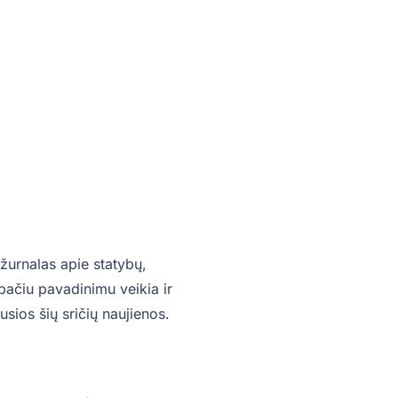
žurnalas apie statybų,
o pačiu pavadinimu veikia ir
sios šių sričių naujienos.