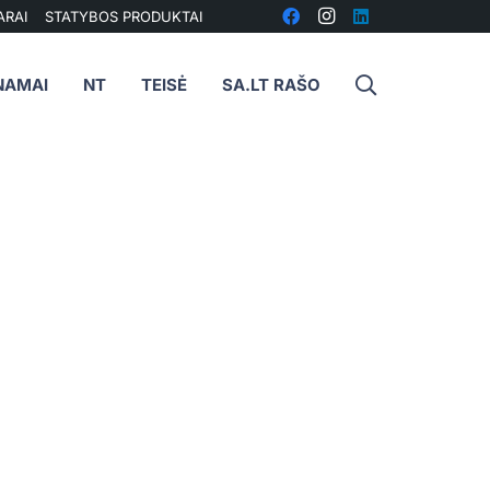
ARAI
STATYBOS PRODUKTAI
NAMAI
NT
TEISĖ
SA.LT RAŠO