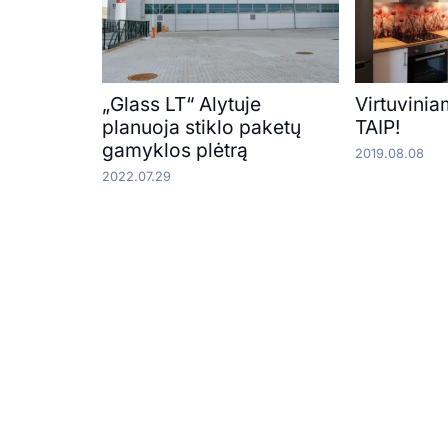
„Glass LT“ Alytuje
Virtuvinia
planuoja stiklo paketų
TAIP!
gamyklos plėtrą
2019.08.08
2022.07.29