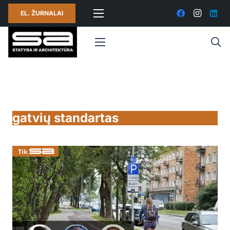
EL. ŽURNALAI
gatvių standartas