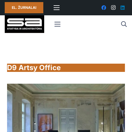
EL. ŽURNALAI
D9 Artsy Office