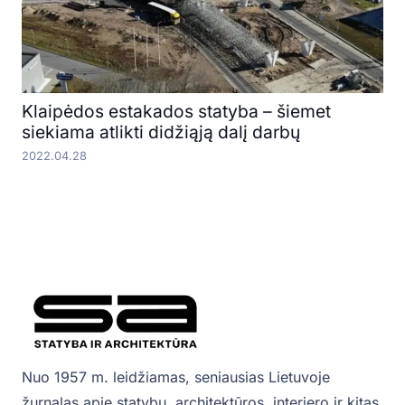
Klaipėdos estakados statyba – šiemet
siekiama atlikti didžiąją dalį darbų
2022.04.28
Nuo 1957 m. leidžiamas, seniausias Lietuvoje
žurnalas apie statybų, architektūros, interjero ir kitas