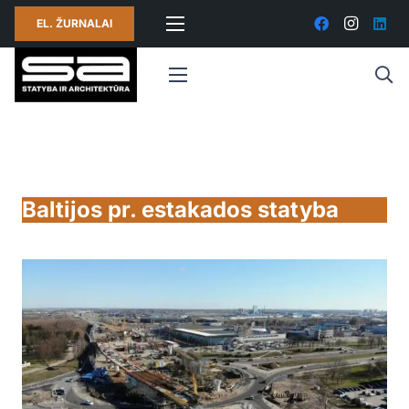
EL. ŽURNALAI
Baltijos pr. estakados statyba