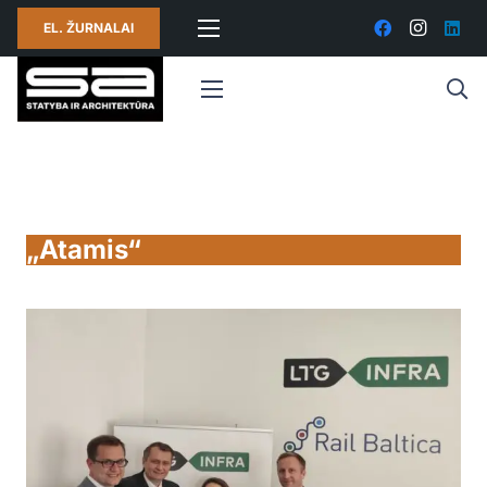
EL. ŽURNALAI
„Atamis“